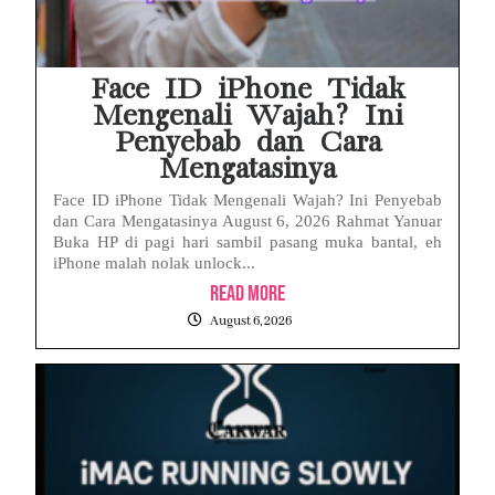
Face ID iPhone Tidak
Mengenali Wajah? Ini
Penyebab dan Cara
Mengatasinya
Face ID iPhone Tidak Mengenali Wajah? Ini Penyebab
dan Cara Mengatasinya August 6, 2026 Rahmat Yanuar
Buka HP di pagi hari sambil pasang muka bantal, eh
iPhone malah nolak unlock...
Read More
August 6, 2026