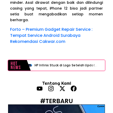
minder. Asal dirawat dengan baik dan dilindungi
casing yang tepat, iPhone 12 bisa jadi partner
setia buat mengabadikan setiap momen
berharga.
Forto – Premium Gadget Repair Service :
Tempat Service Android Surabaya
Rekomendasi Cakwar.com
Hot
HP Infinix Stuck di Logo Setelah Update XOS? Jangan Panik, Cek Ini Sebelum Reset Data!
News
PWI Jaya Sayangkan Tudingan ‘Londo Ireng’ terhadap Jurnalis, Ini Ulasannya
Tentang Kami
Prabowo Sebut ‘Londo Ireng’, Ray Rangkuti Desak DPR Bersikap, Ini Ulasan Politiknya
MAKI Soroti Penahanan Eks Jampidsus Febrie Adriansyah Tanpa Rompi Pink
#TERBARU
Febrie Adriansyah Ditahan, Mengapa Tanpa Rompi Pink? Ini Penjelasan dan Faktanya