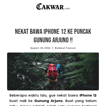
Nekat Bawa iPhone 12 Ke Puncak
Gunung Arjuno !!
August 19, 2025
Rahmat Yanuar
Beberapa waktu lalu, gue nekat bawa
iPhone 12
buat naik ke
Gunung Arjuno
. Buat yang belum