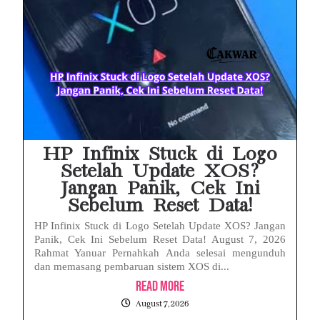
Babak Baru Kasus Febrie Adriansyah, Rencana Praperadilan Penyitaan Emas dan Uang Tunai Jadi Sorotan
Baterai Apple Watch Cepat Boros? Ini Penyebab dan Cara Mengatasinya
HP Huawei Cepat Panas? Ini Penyebab Utama dan Cara Mengatasinya
HP Realme Kena Air Tidak Bisa Dicas? Jangan Langsung Charge, Ini Solusinya
Face ID iPhone Tidak Mengenali Wajah? Ini Penyebab dan Cara Mengatasinya
HP Infinix Stuck di Logo
Setelah Update XOS?
Jangan Panik, Cek Ini
Sebelum Reset Data!
HP Infinix Stuck di Logo Setelah Update XOS? Jangan
Panik, Cek Ini Sebelum Reset Data! August 7, 2026
Rahmat Yanuar Pernahkah Anda selesai mengunduh
dan memasang pembaruan sistem XOS di...
Read More
August 7, 2026