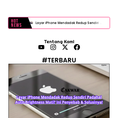
Hot
Layar iPhone Mendadak Redup Sendiri Padahal Auto-Brightness Mati? Ini Penyebab & Solusinya!
News
HP Vivo Suka Mati Sendiri Padahal Baterai Masih Banyak? Ini 5 Penyebab dan Solusinya!
Tentang Kami
HP Infinix Stuck di Logo Setelah Update XOS? Jangan Panik, Cek Ini Sebelum Reset Data!
PWI Jaya Sayangkan Tudingan ‘Londo Ireng’ terhadap Jurnalis, Ini Ulasannya
#TERBARU
Prabowo Sebut ‘Londo Ireng’, Ray Rangkuti Desak DPR Bersikap, Ini Ulasan Politiknya
MAKI Soroti Penahanan Eks Jampidsus Febrie Adriansyah Tanpa Rompi Pink
Febrie Adriansyah Ditahan, Mengapa Tanpa Rompi Pink? Ini Penjelasan dan Faktanya
Babak Baru Kasus Febrie Adriansyah, Rencana Praperadilan Penyitaan Emas dan Uang Tunai Jadi Sorotan
Baterai Apple Watch Cepat Boros? Ini Penyebab dan Cara Mengatasinya