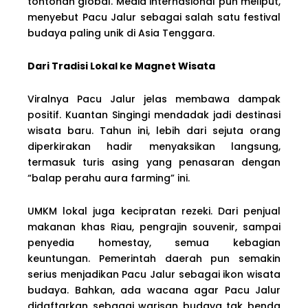
tontonan global. Media internasional pun meliput,
menyebut Pacu Jalur sebagai salah satu festival
budaya paling unik di Asia Tenggara.
Dari Tradisi Lokal ke Magnet Wisata
Viralnya Pacu Jalur jelas membawa dampak
positif. Kuantan Singingi mendadak jadi destinasi
wisata baru. Tahun ini, lebih dari sejuta orang
diperkirakan hadir menyaksikan langsung,
termasuk turis asing yang penasaran dengan
“balap perahu aura farming” ini.
UMKM lokal juga kecipratan rezeki. Dari penjual
makanan khas Riau, pengrajin souvenir, sampai
penyedia homestay, semua kebagian
keuntungan. Pemerintah daerah pun semakin
serius menjadikan Pacu Jalur sebagai ikon wisata
budaya. Bahkan, ada wacana agar Pacu Jalur
didaftarkan sebagai warisan budaya tak benda