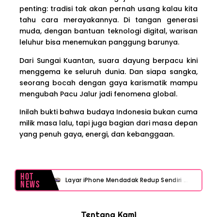
penting: tradisi tak akan pernah usang kalau kita
tahu cara merayakannya. Di tangan generasi
muda, dengan bantuan teknologi digital, warisan
leluhur bisa menemukan panggung barunya.
Dari Sungai Kuantan, suara dayung berpacu kini
menggema ke seluruh dunia. Dan siapa sangka,
seorang bocah dengan gaya karismatik mampu
mengubah Pacu Jalur jadi fenomena global.
Inilah bukti bahwa budaya Indonesia bukan cuma
milik masa lalu, tapi juga bagian dari masa depan
yang penuh gaya, energi, dan kebanggaan.
Hot
Layar iPhone Mendadak Redup Sendiri Padahal Auto-Brightness Mati? Ini Penyebab & Solusinya!
News
HP Vivo Suka Mati Sendiri Padahal Baterai Masih Banyak? Ini 5 Penyebab dan Solusinya!
Tentang Kami