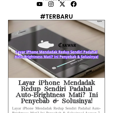
HP Infinix Stuck di Logo Setelah Update XOS? Jangan Panik, Cek Ini Sebelum Reset Data!
PWI Jaya Sayangkan Tudingan ‘Londo Ireng’ terhadap Jurnalis, Ini Ulasannya
#TERBARU
Prabowo Sebut ‘Londo Ireng’, Ray Rangkuti Desak DPR Bersikap, Ini Ulasan Politiknya
MAKI Soroti Penahanan Eks Jampidsus Febrie Adriansyah Tanpa Rompi Pink
Febrie Adriansyah Ditahan, Mengapa Tanpa Rompi Pink? Ini Penjelasan dan Faktanya
Babak Baru Kasus Febrie Adriansyah, Rencana Praperadilan Penyitaan Emas dan Uang Tunai Jadi Sorotan
Baterai Apple Watch Cepat Boros? Ini Penyebab dan Cara Mengatasinya
HP Huawei Cepat Panas? Ini Penyebab Utama dan Cara Mengatasinya
Layar iPhone Mendadak
Redup Sendiri Padahal
Auto-Brightness Mati? Ini
Penyebab & Solusinya!
Layar iPhone Mendadak Redup Sendiri Padahal Auto-
Brightness Mati? Ini Penyebab & Solusinya! August 7,