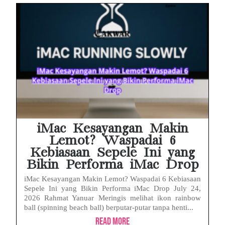
iMac Kesayangan Makin
Lemot? Waspadai 6
Kebiasaan Sepele Ini yang
Bikin Performa iMac Drop
iMac Kesayangan Makin Lemot? Waspadai 6 Kebiasaan
Sepele Ini yang Bikin Performa iMac Drop July 24,
2026 Rahmat Yanuar Meringis melihat ikon rainbow
ball (spinning beach ball) berputar-putar tanpa henti...
Read More