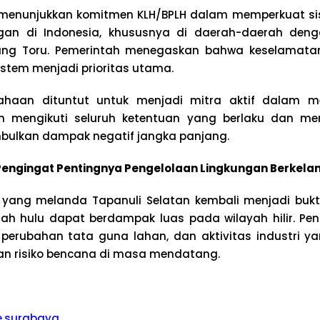
 menunjukkan komitmen KLH/BPLH dalam memperkuat s
gan di Indonesia, khususnya di daerah-daerah deng
atang Toru. Pemerintah menegaskan bahwa keselamat
istem menjadi prioritas utama.
usahaan dituntut untuk menjadi mitra aktif dalam m
n mengikuti seluruh ketentuan yang berlaku dan me
bulkan dampak negatif jangka panjang.
engingat Pentingnya Pengelolaan Lingkungan Berkela
r yang melanda Tapanuli Selatan kembali menjadi buk
rah hulu dapat berdampak luas pada wilayah hilir. Pe
, perubahan tata guna lahan, dan aktivitas industri ya
n risiko bencana di masa mendatang.
e.surabaya