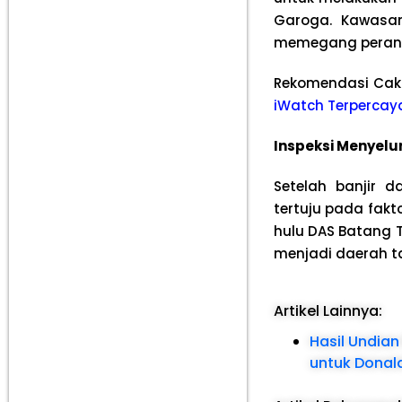
Garoga. Kawasan
memegang perana
Rekomendasi Cak
iWatch Terpercay
Inspeksi Menyelu
Setelah banjir d
tertuju pada fak
hulu DAS Batang 
menjadi daerah ta
Artikel Lainnya:
Hasil Undian
untuk Donal