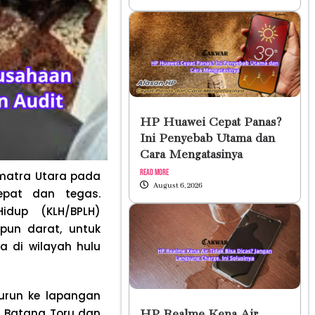
HP Huawei Cepat Panas?
Ini Penyebab Utama dan
Cara Mengatasinya
Read More
umatra Utara pada
August 6, 2026
epat dan tegas.
idup (KLH/BPLH)
pun darat, untuk
a di wilayah hulu
turun ke lapangan
) Batang Toru dan
HP Realme Kena Air