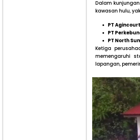
Dalam kunjungann
kawasan hulu, yak
PT Agincour
PT Perkebuna
PT North Su
Ketiga perusahaa
memengaruhi sta
lapangan, pemeri