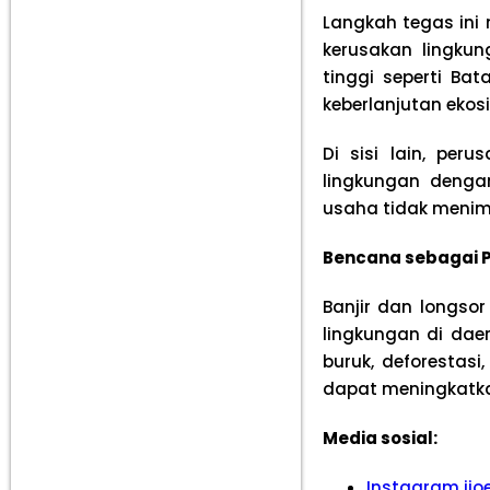
Langkah tegas ini
kerusakan lingkun
tinggi seperti B
keberlanjutan ekos
Di sisi lain, per
lingkungan denga
usaha tidak menim
Bencana sebagai P
Banjir dan longso
lingkungan di dae
buruk, deforestasi
dapat meningkatka
Media sosial:
Instagram ijo