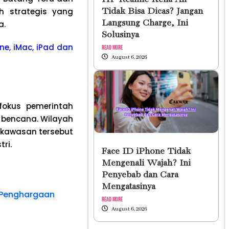
h strategis yang
Tidak Bisa Dicas? Jangan
Langsung Charge, Ini
a.
Solusinya
ne, iMac, iPad dan
Read More
August 6, 2026
 fokus pemerintah
 bencana. Wilayah
 kawasan tersebut
ri.
Face ID iPhone Tidak
Mengenali Wajah? Ini
Penyebab dan Cara
Mengatasinya
n Penghargaan
Read More
August 6, 2026