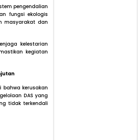
istem pengendalian
an fungsi ekologis
an masyarakat dan
enjaga kelestarian
mastikan kegiatan
njutan
ti bahwa kerusakan
ngelolaan DAS yang
ng tidak terkendali