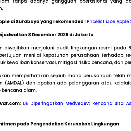
dalam tanpa adanya gangguan operasional yang d
n.
 Apple di Surabaya yang rekomended :
Pricelist iJoe Appl
Dijadwalkan 8 Desember 2025 di Jakarta
n diwajibkan menjalani audit lingkungan resmi pada 
i bertujuan menilai kepatuhan perusahaan terhadap re
uk kewajiban konservasi, mitigasi risiko bencana, dan p
 akan memperhatikan sejauh mana perusahaan telah m
n (AMDAL) dan apakah ada pelanggaran atau kelalaia
o bencana alam.
war.com:
UE Diperingatkan Medvedev: Rencana Sita As
mitmen pada Pengendalian Kerusakan Lingkungan