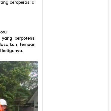
ang beroperasi di
Toru
s yang berpotensi
rdasarkan temuan
 ketiganya.