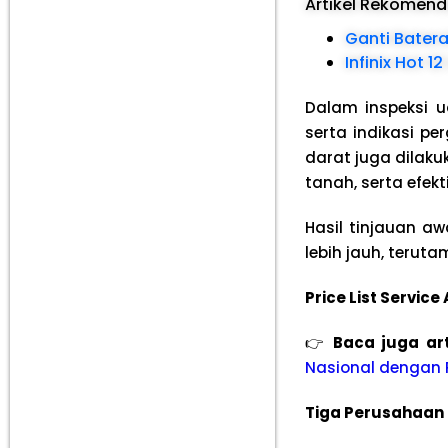
Artikel Rekomen
Ganti Batera
Infinix Hot 
Dalam inspeksi u
serta indikasi p
darat juga dilaku
tanah, serta efek
Hasil tinjauan a
lebih jauh, terut
Price List Servic
👉
Baca juga art
Nasional dengan P
Tiga Perusahaan 