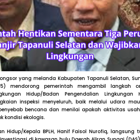
 longsor yang melanda Kabupaten Tapanuli Selatan, S
25) mendorong pemerintah mengambil langkah c
ngkungan Hidup/Badan Pengendalian Lingkungan H
gkaian inspeksi menyeluruh, baik melalui udara mau
penyebab bencana dan menilai apakah aktivitas usah
 kondisi ekologis.
an Hidup/Kepala BPLH, Hanif Faisol Nurofiq, langsung 
investigasi di kawasan hulu Daerah Aliran Sungai (DAS