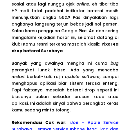
sosial atau lagi nunggu ojek
online
, eh tiba-tiba
HP mati total padahal indikator baterai masih
menunjukkan angka 50%? Pas dinyalakan lagi,
angkanya langsung terjun bebas jadi nol persen.
Kalau kamu pengguna Google Pixel 4a dan sering
mengalami kejadian horor ini, selamat datang di
klub! Kamu resmi terkena masalah klasik:
Pixel 4a
drop baterai Surabaya
.
Banyak yang awalnya mengira ini cuma
bug
perangkat lunak biasa. Ada yang mencoba
restart
berkali-kali, rajin
update software
, sampai
menghapus aplikasi biar sistem terasa enteng.
Tapi faktanya, masalah baterai drop seperti ini
biasanya bukan sekadar urusan kode atau
aplikasi. Ini adalah sinyal bahwa perangkat keras
kamu sedang minta tolong.
Rekomendasi Cak war
:
iJoe – Apple Service
Surabaya, Tempat Service Iphone, iMac, iPad dan