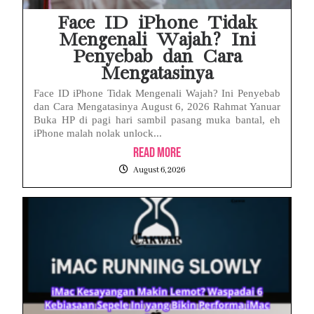
Face ID iPhone Tidak
Mengenali Wajah? Ini
Penyebab dan Cara
Mengatasinya
Face ID iPhone Tidak Mengenali Wajah? Ini Penyebab
dan Cara Mengatasinya August 6, 2026 Rahmat Yanuar
Buka HP di pagi hari sambil pasang muka bantal, eh
iPhone malah nolak unlock...
Read More
August 6, 2026