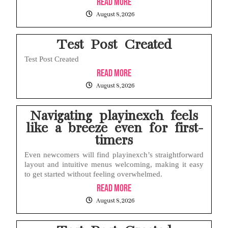
Read More
Layar iPhone Mendadak Redup Sendiri Padahal Auto-Brightness Mati? Ini Penyebab & Solusinya!
August 8, 2026
HP Vivo Suka Mati Sendiri Padahal Baterai Masih Banyak? Ini 5 Penyebab dan Solusinya!
Test Post Created
Test Post Created
Read More
August 8, 2026
Navigating playinexch feels
like a breeze even for first-
timers
Even newcomers will find playinexch’s straightforward
layout and intuitive menus welcoming, making it easy
to get started without feeling overwhelmed.
Read More
August 8, 2026