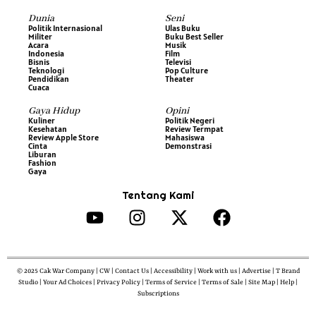
Dunia
Seni
Politik Internasional
Ulas Buku
Militer
Buku Best Seller
Acara
Musik
Indonesia
Film
Bisnis
Televisi
Teknologi
Pop Culture
Pendidikan
Theater
Cuaca
Gaya Hidup
Opini
Kuliner
Politik Negeri
Kesehatan
Review Termpat
Review Apple Store
Mahasiswa
Cinta
Demonstrasi
Liburan
Fashion
Gaya
Tentang Kami
© 2025 Cak War Company | CW | Contact Us | Accessibility | Work with us | Advertise | T Brand
Studio | Your Ad Choices | Privacy Policy | Terms of Service | Terms of Sale | Site Map | Help |
Subscriptions