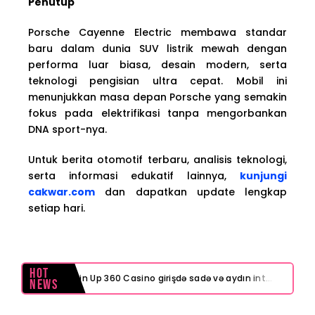
Penutup
Porsche Cayenne Electric membawa standar
baru dalam dunia SUV listrik mewah dengan
performa luar biasa, desain modern, serta
teknologi pengisian ultra cepat. Mobil ini
menunjukkan masa depan Porsche yang semakin
fokus pada elektrifikasi tanpa mengorbankan
DNA sport-nya.
Untuk berita otomotif terbaru, analisis teknologi,
serta informasi edukatif lainnya,
kunjungi
cakwar.com
dan dapatkan update lengkap
setiap hari.
Hot
Pin Up 360 Casino girişdə sadə və aydın interfeys necə işinizi asanlaşdırır
News
Test Post Created