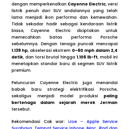
dengan memperkenalkan
Cayenne Electric
, versi
listrik penuh dari SUV andalannya yang telah
lama menjadi ikon performa dan kemewahan.
Tidak sekadar hadir sebagai kendaraan listrik
biasa, Cayenne Electric diciptakan untuk
memecahkan batas performa Porsche
sebelumnya. Dengan tenaga puncak mencapai
1.139 hp
, akselerasi ekstrem
0–60 mph dalam 2,4
detik
, dan torsi brutal hingga
1.106 lb-ft
, mobil ini
menetapkan standar baru di segmen SUV listrik
premium.
Peluncuran Cayenne Electric juga menandai
babak baru strategi elektrifikasi Porsche,
sekaligus menjadi model produksi
paling
bertenaga dalam sejarah merek Jerman
tersebut.
Rekomendasi Cak war:
iJoe – Apple Service
Surabaya, Tempat Service Iphone, iMac, iPad dan