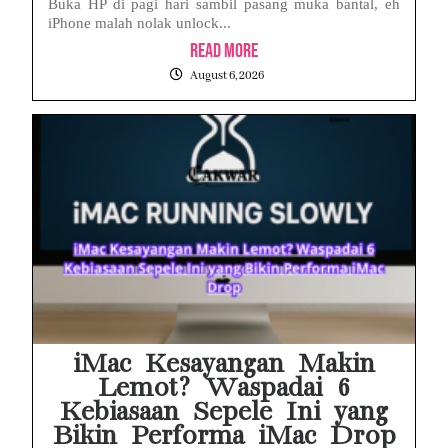
Buka HP di pagi hari sambil pasang muka bantal, eh
iPhone malah nolak unlock...
Read More
August 6, 2026
iMac Kesayangan Makin
Lemot? Waspadai 6
Kebiasaan Sepele Ini yang
Bikin Performa iMac Drop