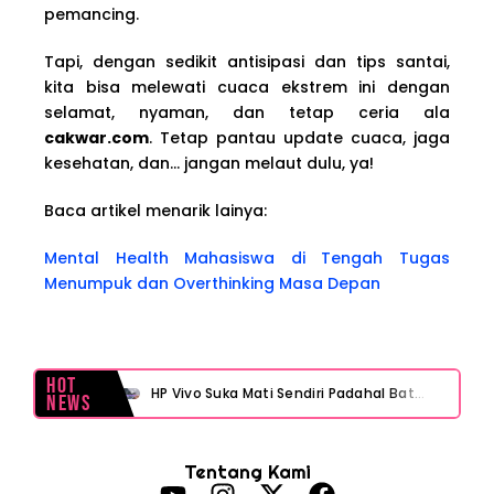
pemancing.
Tapi, dengan sedikit antisipasi dan tips santai,
kita bisa melewati cuaca ekstrem ini dengan
selamat, nyaman, dan tetap ceria ala
cakwar.com
. Tetap pantau update cuaca, jaga
kesehatan, dan… jangan melaut dulu, ya!
Baca artikel menarik lainya:
Mental Health Mahasiswa di Tengah Tugas
Menumpuk dan Overthinking Masa Depan
Hot
HP Vivo Suka Mati Sendiri Padahal Baterai Masih Banyak? Ini 5 Penyebab dan Solusinya!
News
HP Infinix Stuck di Logo Setelah Update XOS? Jangan Panik, Cek Ini Sebelum Reset Data!
Tentang Kami
PWI Jaya Sayangkan Tudingan ‘Londo Ireng’ terhadap Jurnalis, Ini Ulasannya