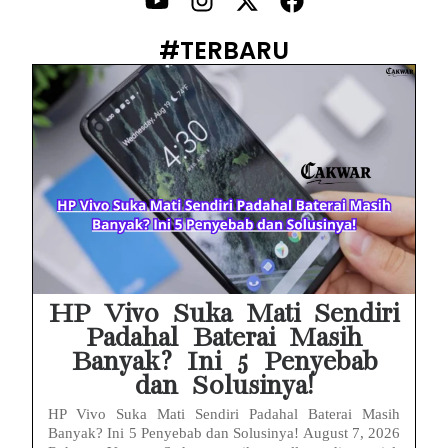
Prabowo Sebut ‘Londo Ireng’, Ray Rangkuti Desak DPR Bersikap, Ini Ulasan Politiknya
#TERBARU
MAKI Soroti Penahanan Eks Jampidsus Febrie Adriansyah Tanpa Rompi Pink
Febrie Adriansyah Ditahan, Mengapa Tanpa Rompi Pink? Ini Penjelasan dan Faktanya
Babak Baru Kasus Febrie Adriansyah, Rencana Praperadilan Penyitaan Emas dan Uang Tunai Jadi Sorotan
Baterai Apple Watch Cepat Boros? Ini Penyebab dan Cara Mengatasinya
HP Huawei Cepat Panas? Ini Penyebab Utama dan Cara Mengatasinya
HP Realme Kena Air Tidak Bisa Dicas? Jangan Langsung Charge, Ini Solusinya
HP Vivo Suka Mati Sendiri
Padahal Baterai Masih
Banyak? Ini 5 Penyebab
dan Solusinya!
HP Vivo Suka Mati Sendiri Padahal Baterai Masih
Banyak? Ini 5 Penyebab dan Solusinya! August 7, 2026