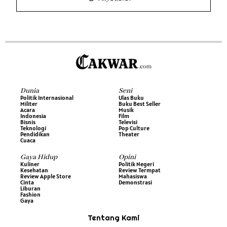
Dunia
Seni
Politik Internasional
Ulas Buku
Militer
Buku Best Seller
Acara
Musik
Indonesia
Film
Bisnis
Televisi
Teknologi
Pop Culture
Pendidikan
Theater
Cuaca
Gaya Hidup
Opini
Kuliner
Politik Negeri
Kesehatan
Review Termpat
Review Apple Store
Mahasiswa
Cinta
Demonstrasi
Liburan
Fashion
Gaya
Tentang Kami