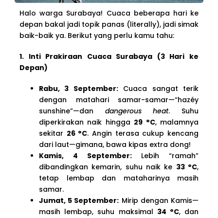
Halo warga Surabaya! Cuaca beberapa hari ke
depan bakal jadi topik panas (literally), jadi simak
baik-baik ya. Berikut yang perlu kamu tahu:
1. Inti Prakiraan Cuaca Surabaya (3 Hari ke
Depan)
Rabu, 3 September:
Cuaca sangat terik
dengan matahari samar-samar—“hazéy
sunshine”—dan
dangerous heat
. Suhu
diperkirakan naik hingga
29 °C
, malamnya
sekitar
26 °C
. Angin terasa cukup kencang
dari laut—gimana, bawa kipas extra dong!
Kamis, 4 September:
Lebih “ramah”
dibandingkan kemarin, suhu naik ke
33 °C
,
tetap lembap dan mataharinya masih
samar.
Jumat, 5 September:
Mirip dengan Kamis—
masih lembap, suhu maksimal
34 °C
, dan