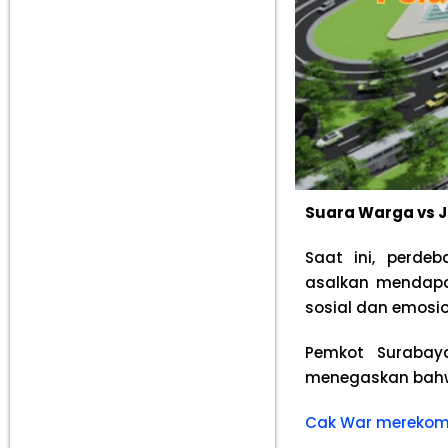
Suara Warga vs J
Saat ini, perd
asalkan mendap
sosial dan emosio
Pemkot Surabay
menegaskan bahw
Cak War merekom