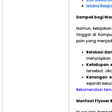
Istana Resp
Dampak bagi Wa
Namun, kebijakan
tinggal di Kam
poin yang menjadi
Relokasi dan
menyiapkan 
Kehidupan s
tersebut. Ji
Kenangan e
sejarah kelu
Rekomendasi temp
Manfaat Flyover 