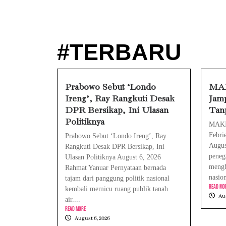
Baterai Appl
HP Huawei Ce
#TERBARU
HP Realme Ken
Face ID iPho
Prabowo Sebut ‘Londo
MAK
Ireng’, Ray Rangkuti Desak
Jamp
DPR Bersikap, Ini Ulasan
Tan
Politiknya
MAKI 
Febri
Prabowo Sebut ‘Londo Ireng’, Ray
Augus
Rangkuti Desak DPR Bersikap, Ini
peneg
Ulasan Politiknya August 6, 2026
mengh
Rahmat Yanuar Pernyataan bernada
nasio
tajam dari panggung politik nasional
Read Mo
kembali memicu ruang publik tanah
Aug
air....
Read More
August 6, 2026