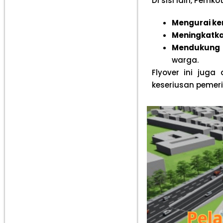
Di sisi lain, Pem
Mengurai k
Meningkatka
Mendukung 
warga.
Flyover ini jug
keseriusan pemer