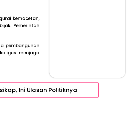
urai kemacetan,
jak. Pemerintah
ngga pembangunan
ekaligus menjaga
ikap, Ini Ulasan Politiknya
 Tanpa Rompi Pink
Ini Penjelasan dan Faktanya
Babak Baru Kasus Febrie Adriansyah, Rencana Praperadilan Penyitaan Emas dan Uang Tunai Jadi Sorotan