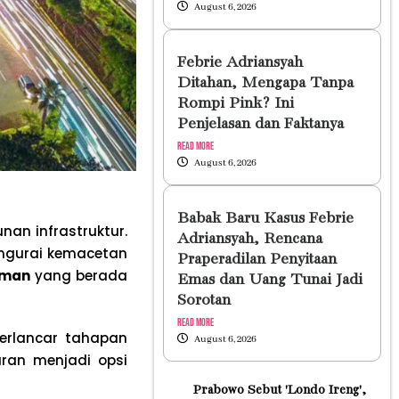
August 6, 2026
Febrie Adriansyah
Ditahan, Mengapa Tanpa
Rompi Pink? Ini
Penjelasan dan Faktanya
Read More
August 6, 2026
Babak Baru Kasus Febrie
an infrastruktur.
Adriansyah, Rencana
gurai kemacetan
Praperadilan Penyitaan
aman
yang berada
Emas dan Uang Tunai Jadi
Sorotan
Read More
erlancar tahapan
August 6, 2026
aran menjadi opsi
Prabowo Sebut 'Londo Ireng',