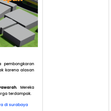
ma pembongkaran
ak karena alasan
yawarah
. Mereka
arga terdampak.
ya di surabaya