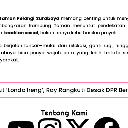
i Taman Pelangi Surabaya
memang penting untuk meng
mbongkaran Kampung Taman menuntut pendekatan bi
an
keadilan sosial
, bukan hanya keberhasilan proyek.
 berjalan lancar—mulai dari relokasi, ganti rugi, hi
rabaya bisa punya wajah baru yang lebih tertata s
yarakat.
 ‘Londo Ireng’, Ray Rangkuti Desak DPR Bers
Penahanan Eks Jampidsus Febrie Adriansyah
Tentang Kami
nsyah Ditahan, Mengapa Tanpa Rompi Pink? 