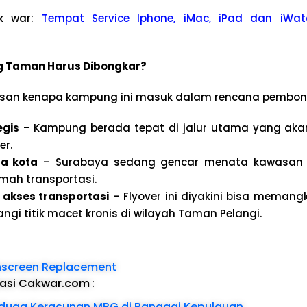
k war:
Tempat Service Iphone, iMac, iPad dan iWat
 Taman Harus Dibongkar?
asan kenapa kampung ini masuk dalam rencana pembon
egis
– Kampung berada tepat di jalur utama yang aka
er.
a kota
– Surabaya sedang gencar menata kawasan p
amah transportasi.
akses transportasi
– Flyover ini diyakini bisa meman
gi titik macet kronis di wilayah Taman Pelangi.
hscreen Replacement
dasi Cakwar.com
:
iduga Keracunan MBG di Banggai Kepulauan