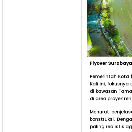
Flyover Surabay
Pemerintah Kota 
Kali ini, fokusny
di kawasan Taman
di area proyek r
Menurut penjela
konstruksi. Deng
paling realistis a