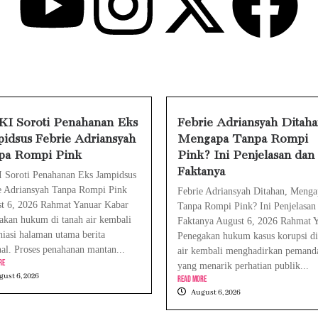
e Watch Cepat Boros? Ini Penyebab dan Ca
pat Panas? Ini Penyebab Utama dan Cara
a Air Tidak Bisa Dicas? Jangan Langsung C
ne Tidak Mengenali Wajah? Ini Penyebab d
I Soroti Penahanan Eks
Febrie Adriansyah Ditaha
idsus Febrie Adriansyah
Mengapa Tanpa Rompi
pa Rompi Pink
Pink? Ini Penjelasan dan
Faktanya
Soroti Penahanan Eks Jampidsus
e Adriansyah Tanpa Rompi Pink
Febrie Adriansyah Ditahan, Menga
t 6, 2026 Rahmat Yanuar Kabar
Tanpa Rompi Pink? Ini Penjelasan
akan hukum di tanah air kembali
Faktanya August 6, 2026 Rahmat 
iasi halaman utama berita
Penegakan hukum kasus korupsi di
nal. Proses penahanan mantan...
air kembali menghadirkan pemand
re
yang menarik perhatian publik...
ust 6, 2026
Read More
August 6, 2026