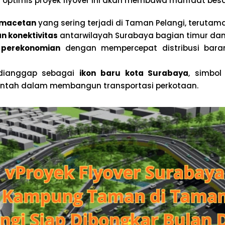
kot optimis proyek flyover ini akan membawa manfaat besa
emacetan
yang sering terjadi di Taman Pelangi, terutama
n konektivitas
antarwilayah Surabaya bagian timur dan
perekonomian
dengan mempercepat distribusi bara
a dianggap sebagai
ikon baru kota Surabaya
, simbol
intah dalam membangun transportasi perkotaan.