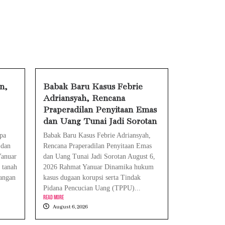
ra Mengatasinya
 Mengatasinya
harge, Ini Solusinya
an Cara Mengatasinya
n,
Babak Baru Kasus Febrie
Adriansyah, Rencana
Eks Jampidsus Febrie Adriansyah Tersangka Korupsi Asabri Tapi Masih Terima Gaji: Mengapa Begitu?
Praperadilan Penyitaan Emas
Eks Dirut KBS Tersangka Korupsi Pakan Satwa Rp10,2 Miliar: Ironi Gelar Doktor Akuntabilitas
dan Uang Tunai Jadi Sorotan
pa
Babak Baru Kasus Febrie Adriansyah,
 dan
Rencana Praperadilan Penyitaan Emas
Yanuar
dan Uang Tunai Jadi Sorotan August 6,
 tanah
2026 Rahmat Yanuar Dinamika hukum
angan
kasus dugaan korupsi serta Tindak
Pidana Pencucian Uang (TPPU)...
Read More
August 6, 2026