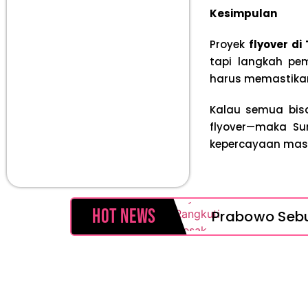
Kesimpulan
Proyek
flyover d
tapi langkah pe
harus memastik
Kalau semua bisa
flyover—maka Su
kepercayaan mas
Hot News
Prabowo Sebut
MAKI Soroti 
Febrie Adria