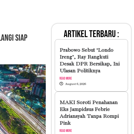
artikel terbaru :
angi Siap
Prabowo Sebut ‘Londo
Ireng’, Ray Rangkuti
Desak DPR Bersikap, Ini
Ulasan Politiknya
Read More
August 6, 2026
MAKI Soroti Penahanan
Eks Jampidsus Febrie
Adriansyah Tanpa Rompi
Pink
Read More