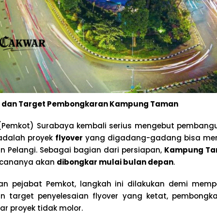
a dan Target Pembongkaran Kampung Taman
(Pemkot) Surabaya kembali serius mengebut pembangun
a adalah proyek
flyover
yang digadang-gadang bisa men
 Pelangi. Sebagai bagian dari persiapan,
Kampung T
encananya akan
dibongkar mulai bulan depan
.
san pejabat Pemkot, langkah ini dilakukan demi memp
an target penyelesaian flyover yang ketat, pembongk
gar proyek tidak molor.