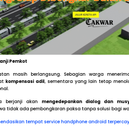
anji Pemkot
ebatan masih berlangsung. Sebagian warga meneri
at
kompensasi adil
, sementara yang lain tetap menol
nal.
a berjanji akan
mengedepankan dialog dan mus
a tidak ada pembongkaran paksa tanpa solusi bagi w
endasikan tempat service handphone
android terperca