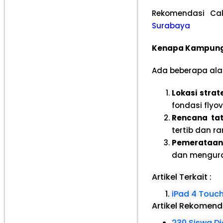
Rekomendasi Ca
Surabaya
Kenapa Kampung
Ada beberapa al
Lokasi strat
fondasi flyov
Rencana tat
tertib dan r
Pemerataan 
dan menguran
Artikel Terkait :
iPad 4 Touc
Artikel Rekomen
230 Siswa D