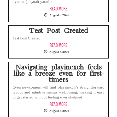
oynamağa şərait yaradır.
Read More
Layar iPhone Mendadak Redup Sendiri Padahal Auto-Brightness Mati? Ini Penyebab & Solusinya!
August 8, 2026
HP Vivo Suka Mati Sendiri Padahal Baterai Masih Banyak? Ini 5 Penyebab dan Solusinya!
Test Post Created
Test Post Created
Read More
August 8, 2026
Navigating playinexch feels
like a breeze even for first-
timers
Even newcomers will find playinexch’s straightforward
layout and intuitive menus welcoming, making it easy
to get started without feeling overwhelmed.
Read More
August 8, 2026