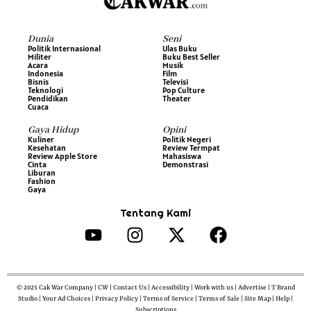
Dunia
Seni
Politik Internasional
Ulas Buku
Militer
Buku Best Seller
Acara
Musik
Indonesia
Film
Bisnis
Televisi
Teknologi
Pop Culture
Pendidikan
Theater
Cuaca
Gaya Hidup
Opini
Kuliner
Politik Negeri
Kesehatan
Review Termpat
Review Apple Store
Mahasiswa
Cinta
Demonstrasi
Liburan
Fashion
Gaya
Tentang Kami
© 2025 Cak War Company | CW | Contact Us | Accessibility | Work with us | Advertise | T Brand
Studio | Your Ad Choices | Privacy Policy | Terms of Service | Terms of Sale | Site Map | Help |
Subscriptions