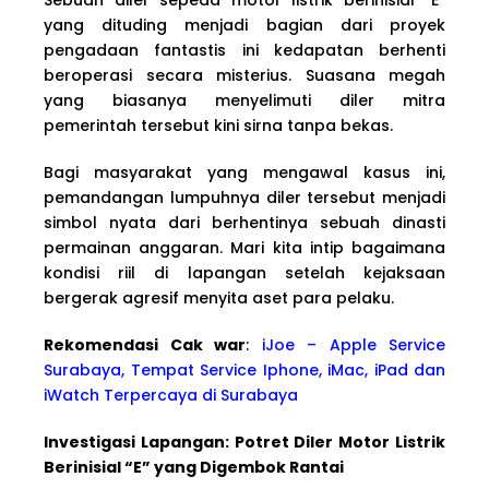
yang dituding menjadi bagian dari proyek
pengadaan fantastis ini kedapatan berhenti
beroperasi secara misterius. Suasana megah
yang biasanya menyelimuti diler mitra
pemerintah tersebut kini sirna tanpa bekas.
Bagi masyarakat yang mengawal kasus ini,
pemandangan lumpuhnya diler tersebut menjadi
simbol nyata dari berhentinya sebuah dinasti
permainan anggaran. Mari kita intip bagaimana
kondisi riil di lapangan setelah kejaksaan
bergerak agresif menyita aset para pelaku.
Rekomendasi Cak war
:
iJoe – Apple Service
Surabaya, Tempat Service Iphone, iMac, iPad dan
iWatch Terpercaya di Surabaya
Investigasi Lapangan: Potret Diler Motor Listrik
Berinisial “E” yang Digembok Rantai