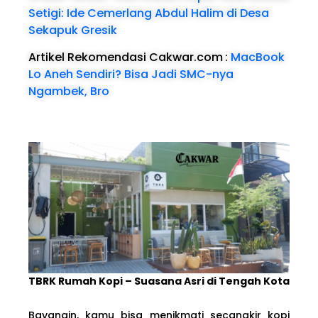
Setigi: Ide Cemerlang Abdul Halim di Desa
Sekapuk Gresik
Artikel Rekomendasi Cakwar.com
:
MacBook
Lo Aneh Sendiri? Bisa Jadi SMC-nya
Ngambek, Bro
TBRK Rumah Kopi – Suasana Asri di Tengah Kota
Bayangin, kamu bisa menikmati secangkir kopi