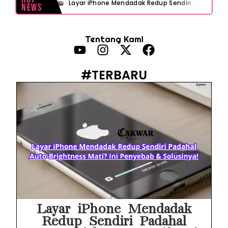
Layar iPhone Mendadak Redup Sendiri Padahal Auto-Brightness Mati? Ini Penyebab & Solusinya!
News
HP Vivo Suka Mati Sendiri Padahal Baterai Masih Banyak? Ini 5 Penyebab dan Solusinya!
Tentang Kami
HP Infinix Stuck di Logo Setelah Update XOS? Jangan Panik, Cek Ini Sebelum Reset Data!
PWI Jaya Sayangkan Tudingan ‘Londo Ireng’ terhadap Jurnalis, Ini Ulasannya
#TERBARU
Prabowo Sebut ‘Londo Ireng’, Ray Rangkuti Desak DPR Bersikap, Ini Ulasan Politiknya
MAKI Soroti Penahanan Eks Jampidsus Febrie Adriansyah Tanpa Rompi Pink
Febrie Adriansyah Ditahan, Mengapa Tanpa Rompi Pink? Ini Penjelasan dan Faktanya
Babak Baru Kasus Febrie Adriansyah, Rencana Praperadilan Penyitaan Emas dan Uang Tunai Jadi Sorotan
Baterai Apple Watch Cepat Boros? Ini Penyebab dan Cara Mengatasinya
HP Huawei Cepat Panas? Ini Penyebab Utama dan Cara Mengatasinya
Layar iPhone Mendadak
Redup Sendiri Padahal