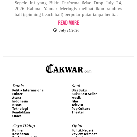
Sepele Ini yang Bikin Performa iMac Drop July 24,
2026 Rahmat Yanuar Meringis melihat ikon rainbow
ball (spinning beach ball) berputar-putar tanpa henti...
Read More
July 24, 2026
Dunia
Seni
Politik Internasional
Ulas Buku
Militer
Buku Best Seller
Acara
Musik
Indonesia
Film
Bisnis
Televisi
Teknologi
Pop Culture
Pendidikan
Theater
Cuaca
Gaya Hidup
Opini
Kuliner
Politik Negeri
Kesehatan
Review Termpat