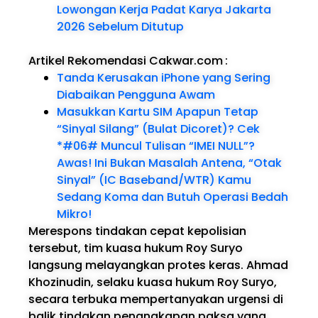
Lowongan Kerja Padat Karya Jakarta
2026 Sebelum Ditutup
Artikel Rekomendasi Cakwar.com
:
Tanda Kerusakan iPhone yang Sering
Diabaikan Pengguna Awam
Masukkan Kartu SIM Apapun Tetap
“Sinyal Silang” (Bulat Dicoret)? Cek
*#06# Muncul Tulisan “IMEI NULL”?
Awas! Ini Bukan Masalah Antena, “Otak
Sinyal” (IC Baseband/WTR) Kamu
Sedang Koma dan Butuh Operasi Bedah
Mikro!
Merespons tindakan cepat kepolisian
tersebut, tim kuasa hukum Roy Suryo
langsung melayangkan protes keras. Ahmad
Khozinudin, selaku kuasa hukum Roy Suryo,
secara terbuka mempertanyakan urgensi di
balik tindakan penangkapan paksa yang