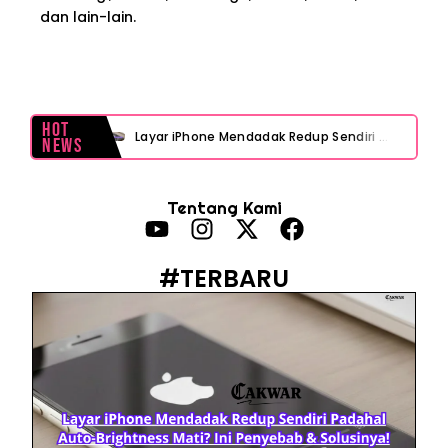
dan lain-lain.
Hot
Layar iPhone Mendadak Redup Sendiri Padahal Auto-Brightness Mati? Ini Penyebab & Solusinya!
News
HP Vivo Suka Mati Sendiri Padahal Baterai Masih Banyak? Ini 5 Penyebab dan Solusinya!
Tentang Kami
HP Infinix Stuck di Logo Setelah Update XOS? Jangan Panik, Cek Ini Sebelum Reset Data!
PWI Jaya Sayangkan Tudingan ‘Londo Ireng’ terhadap Jurnalis, Ini Ulasannya
#TERBARU
Prabowo Sebut ‘Londo Ireng’, Ray Rangkuti Desak DPR Bersikap, Ini Ulasan Politiknya
MAKI Soroti Penahanan Eks Jampidsus Febrie Adriansyah Tanpa Rompi Pink
Febrie Adriansyah Ditahan, Mengapa Tanpa Rompi Pink? Ini Penjelasan dan Faktanya
Babak Baru Kasus Febrie Adriansyah, Rencana Praperadilan Penyitaan Emas dan Uang Tunai Jadi Sorotan