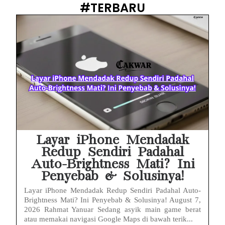
#TERBARU
Prabowo Sebut ‘Londo Ireng’, Ray Rangkuti Desak DPR Bersikap, Ini Ulasan Politiknya
MAKI Soroti Penahanan Eks Jampidsus Febrie Adriansyah Tanpa Rompi Pink
Febrie Adriansyah Ditahan, Mengapa Tanpa Rompi Pink? Ini Penjelasan dan Faktanya
Babak Baru Kasus Febrie Adriansyah, Rencana Praperadilan Penyitaan Emas dan Uang Tunai Jadi Sorotan
Baterai Apple Watch Cepat Boros? Ini Penyebab dan Cara Mengatasinya
HP Huawei Cepat Panas? Ini Penyebab Utama dan Cara Mengatasinya
Layar iPhone Mendadak
Redup Sendiri Padahal
Auto-Brightness Mati? Ini
Penyebab & Solusinya!
Layar iPhone Mendadak Redup Sendiri Padahal Auto-
Brightness Mati? Ini Penyebab & Solusinya! August 7,
2026 Rahmat Yanuar Sedang asyik main game berat
atau memakai navigasi Google Maps di bawah terik...