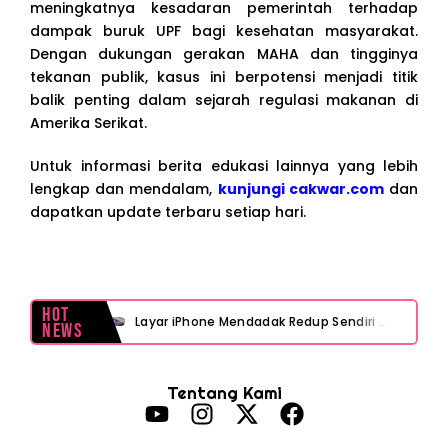
meningkatnya kesadaran pemerintah terhadap
dampak buruk UPF bagi kesehatan masyarakat.
Dengan dukungan gerakan MAHA dan tingginya
tekanan publik, kasus ini berpotensi menjadi titik
balik penting dalam sejarah regulasi makanan di
Amerika Serikat.
Untuk informasi berita edukasi lainnya yang lebih
lengkap dan mendalam,
kunjungi cakwar.com
dan
dapatkan update terbaru setiap hari.
Hot
Layar iPhone Mendadak Redup Sendiri Padahal Auto-Brightness Mati? Ini Penyebab & Solusinya!
News
HP Vivo Suka Mati Sendiri Padahal Baterai Masih Banyak? Ini 5 Penyebab dan Solusinya!
Tentang Kami
HP Infinix Stuck di Logo Setelah Update XOS? Jangan Panik, Cek Ini Sebelum Reset Data!
PWI Jaya Sayangkan Tudingan ‘Londo Ireng’ terhadap Jurnalis, Ini Ulasannya