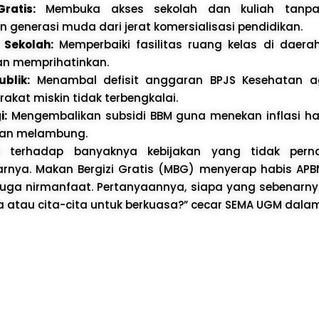
ratis:
Membuka akses sekolah dan kuliah tanpa
generasi muda dari jerat komersialisasi pendidikan.
 Sekolah:
Memperbaiki fasilitas ruang kelas di daera
ian memprihatinkan.
blik:
Menambal defisit anggaran BPJS Kesehatan a
kat miskin tidak terbengkalai.
i:
Mengembalikan subsidi BBM guna menekan inflasi h
ian melambung.
a terhadap banyaknya kebijakan yang tidak per
nya. Makan Bergizi Gratis (MBG) menyerap habis APBN 
juga nirmanfaat. Pertanyaannya, siapa yang sebenarny
a atau cita-cita untuk berkuasa?” cecar SEMA UGM dalam 