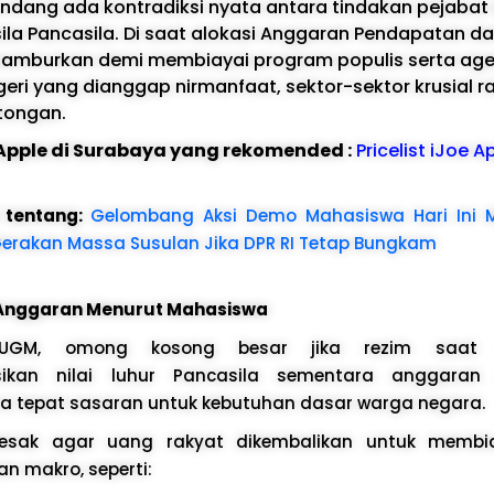
ang ada kontradiksi nyata antara tindakan pejabat
sila Pancasila. Di saat alokasi Anggaran Pendapatan da
hamburkan demi membiayai program populis serta ag
eri yang dianggap nirmanfaat, sektor-sektor krusial ra
tongan.
e Apple di Surabaya yang rekomended :
Pricelist iJoe A
l tentang:
Gelombang Aksi Demo Mahasiswa Hari Ini 
Gerakan Massa Susulan Jika DPR RI Tetap Bungkam
 Anggaran Menurut Mahasiswa
UGM, omong kosong besar jika rezim saat 
ikan nilai luhur Pancasila sementara anggaran
ra tepat sasaran untuk kebutuhan dasar warga negara.
sak agar uang rakyat dikembalikan untuk membi
n makro, seperti: