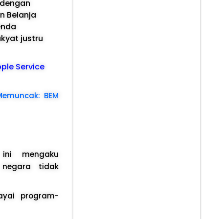
 dengan
n Belanja
enda
kyat justru
pple Service
Memuncak: BEM
ini mengaku
 negara tidak
ayai program-