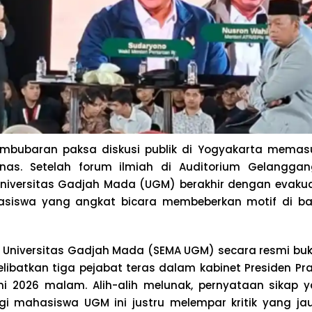
mbubaran paksa diskusi publik di Yogyakarta memas
as. Setelah forum ilmiah di Auditorium Gelanggan
 Universitas Gadjah Mada (UGM) berakhir dengan evakuas
hasiswa yang angkat bicara membeberkan motif di ba
 Universitas Gadjah Mada (SEMA UGM) secara resmi buk
libatkan tiga pejabat teras dalam kabinet Presiden P
ni 2026 malam. Alih-alih melunak, pernyataan sikap ya
ggi mahasiswa UGM ini justru melempar kritik yang jau