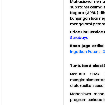
Mahasiswa memand
substansi kelima 
Negara (APBN) di
kunjungan luar neg
mengalami pemo
Price List Servic
Surabaya
Baca juga artike
Ingatkan Potensi 
Tuntutan Alokasi
Menurut SEMA 
mengimplementas
dialokasikan seca
Mahasiswa mende
program berkeadila