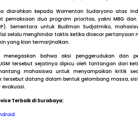
upa diarahkan kepada Wamentan Sudaryono atas ind
at pemaksaan dua program prioritas, yakni MBG dan
MP). Sementara untuk Budiman Sudjatmiko, mahas
lai selalu menghindar taktis ketika dicecar pertanyaan
in yang kian termarjinalkan.
 menegaskan bahwa aksi penggerudukan dan pen
GM tersebut sejatinya dipicu oleh tantangan dari ket
enantang mahasiswa untuk menyampaikan kritik sec
tik tersebut datang dalam bentuk gelombang massa, s
r evakuasi.
vice Terbaik di Surabaya:
ndroid