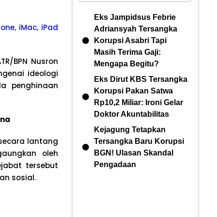
Eks Jampidsus Febrie
one, iMac, iPad
Adriansyah Tersangka
Korupsi Asabri Tapi
Masih Terima Gaji:
ATR/BPN Nusron
Mengapa Begitu?
genai ideologi
Eks Dirut KBS Tersangka
da penghinaan
Korupsi Pakan Satwa
Rp10,2 Miliar: Ironi Gelar
Doktor Akuntabilitas
ina
Kejagung Tetapkan
 secara lantang
Tersangka Baru Korupsi
gaungkan oleh
BGN! Ulasan Skandal
abat tersebut
Pengadaan
an sosial.