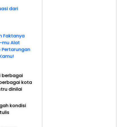
asi dari
an Faktanya
e-mu Alat
p Pertarungan
 Kamu!
i berbagai
berbagai kota
ru dinilai
ngah kondisi
tulis