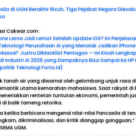
sila di UGM Berakhir Ricuh, Tiga Pejabat Negara Dievaku
sa
asi Cakwar.com
:
one Lama Jadi Lemot Setelah Update iOS? Ini Penjelas
Teknologi! Perusahaan AI yang Menolak Jadikan iPhon
assal” Justru Diblacklist Pentagon — Ini Kisah Lengka
 di Industri AI 2026 yang Dampaknya Bisa Sampai ke HP
politik Teknologi Forto.id)
ik tanah air yang diwarnai oleh gelombang unjuk rasa d
emantik utama kemarahan mahasiswa. Saat rakyat di 
neriakkan rentetan tuntutan ekonomi, pemerintah just
di balik tameng retorika.
 ketika berbicara mengenai nilai-nilai Pancasila di te
gkam, dikriminalisasi, dan kritik dianggap gangguan,” 
 SEMA UGM.