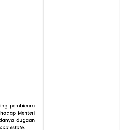
sing pembicara
hadap Menteri
adanya dugaan
food estate
.