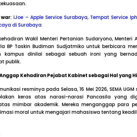
kekuasaan.
 war
:
iJoe – Apple Service Surabaya, Tempat Service Iph
caya di Surabaya
ehadiran Wakil Menteri Pertanian Sudaryono, Menteri 
la BP Taskin Budiman Sudjatmiko untuk berbicara men
 kampus dinilai sebagai sebuah ironi yang berna
t publik.
Anggap Kehadiran Pejabat Kabinet sebagai Hal yang H
omunikasi resminya pada Selasa, 16 Mei 2026, SEMA UGM
lakan keras atas narasi-narasi Pancasila yang di
atas mimbar akademik. Mereka menganggap para pej
itimasi moral untuk mengajari mahasiswa tentang keadil
: