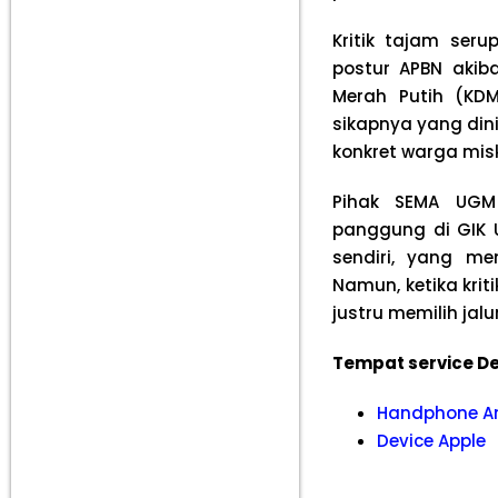
Kritik tajam ser
postur APBN akib
Merah Putih (KD
sikapnya yang dini
konkret warga misk
Pihak SEMA UGM
panggung di GIK U
sendiri, yang m
Namun, ketika kri
justru memilih jalu
Tempat service De
Handphone A
Device Apple