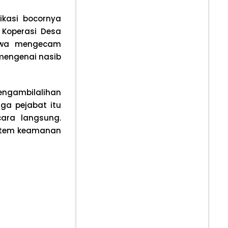
ikasi bocornya
 Koperasi Desa
iswa mengecam
 mengenai nasib
gambilalihan
iga pejabat itu
ara langsung.
istem keamanan