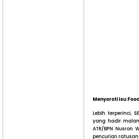
Menyoroti Isu Foo
Lebih terperinci
yang hadir malam
ATR/BPN Nusron 
pencurian ratusan