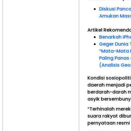
Diskusi Panca
Amukan Mas
Artikel Rekomend
Benarkah iPh
Geger Dunia 
“Mata-Mata M
Paling Panas
(Analisis Geo
Kondisi sosiopolit
daerah menjadi p
berdarah-darah me
asyik bersembunyi 
“Terhinalah mereka
suara rakyat dibun
pernyataan resmi