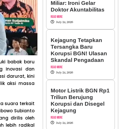
Miliar: Ironi Gelar
Doktor Akuntabilitas
Read More
July 24, 2026
Kejagung Tetapkan
Tersangka Baru
Korupsi BGN! Ulasan
Skandal Pengadaan
uki babak baru
Read More
g Inovasi dan
July 24, 2026
i darurat, kini
lik aksi massa
Motor Listrik BGN Rp1
Triliun Berujung
a suara terkait
Korupsi dan Disegel
Kejagung
rabowo Subianto
ng dirilis oleh
Read More
July 24, 2026
h lebih radikal