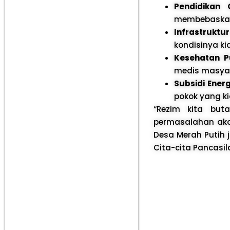
Pendidikan G
membebaskan 
Infrastruktur
kondisinya k
Kesehatan Pu
medis masyara
Subsidi Energ
pokok yang k
“Rezim kita but
permasalahan akar
Desa Merah Putih 
Cita-cita Pancasil