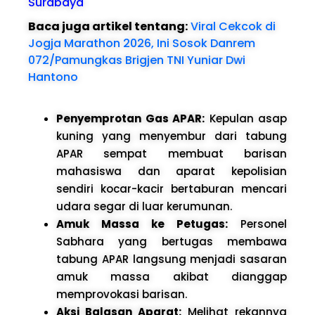
Surabaya
Baca juga artikel tentang:
Viral Cekcok di
Jogja Marathon 2026, Ini Sosok Danrem
072/Pamungkas Brigjen TNI Yuniar Dwi
Hantono
Penyemprotan Gas APAR:
Kepulan asap
kuning yang menyembur dari tabung
APAR sempat membuat barisan
mahasiswa dan aparat kepolisian
sendiri kocar-kacir bertaburan mencari
udara segar di luar kerumunan.
Amuk Massa ke Petugas:
Personel
Sabhara yang bertugas membawa
tabung APAR langsung menjadi sasaran
amuk massa akibat dianggap
memprovokasi barisan.
Aksi Balasan Aparat:
Melihat rekannya