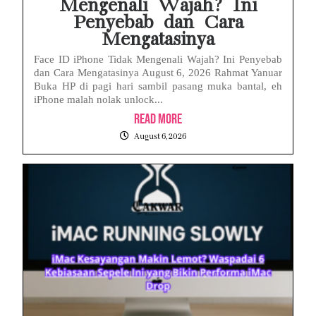
Mengenali Wajah? Ini
Penyebab dan Cara
Mengatasinya
Face ID iPhone Tidak Mengenali Wajah? Ini Penyebab
dan Cara Mengatasinya August 6, 2026 Rahmat Yanuar
Buka HP di pagi hari sambil pasang muka bantal, eh
iPhone malah nolak unlock...
Read More
August 6, 2026