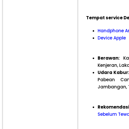
Tempat service De
Handphone A
Device Apple
Berawan:
Kar
Kenjeran, Lak
Udara Kabur
Pabean Can
Jambangan, T
Rekomendasi
Sebelum Tew