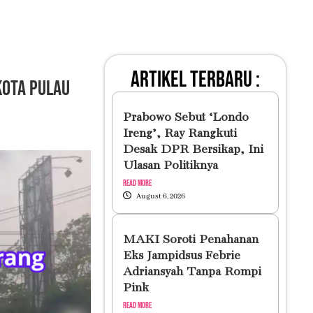
artikel terbaru :
 Kota Pulau
Prabowo Sebut ‘Londo
Ireng’, Ray Rangkuti
Desak DPR Bersikap, Ini
Ulasan Politiknya
Read More
August 6, 2026
MAKI Soroti Penahanan
Eks Jampidsus Febrie
Adriansyah Tanpa Rompi
Pink
Read More