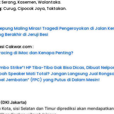
:
Serang, Kasemen, Walantaka.
:
Curug, Cipocok Jaya, Taktakan.
Dikepung Maling Miras! Tragedi Pengeroyokan di Jalan Ke
 Berakhir di Jeruji Besi
asi Cakwar.com
:
Tracing di iMac dan Kenapa Penting?
bo Strike”! HP Tiba-Tiba Gak Bisa Dicas, Dibuat Nelp
bah Speaker Mati Total? Jangan Langsung Jual Rongso
el Jembatan” (FPC) yang Putus di Dalam Mesin!
 (DKI Jakarta)
u Kota, sisi Selatan dan Timur diprediksi akan mendapatkan