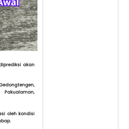
iprediksi akan
Gedongtengen,
 Pakualaman,
si oleh kondisi
mbap.