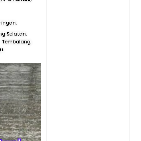
ringan.
g Selatan.
 Tembalang,
u.