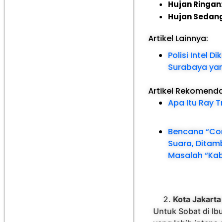
Hujan Ringan
Hujan Sedang
Artikel Lainnya:
Polisi Intel 
Surabaya yang
Artikel Rekomend
Apa Itu Ray 
Bencana “Com
Suara, Ditam
Masalah “Kab
Kota Jakarta
Untuk Sobat di Ib