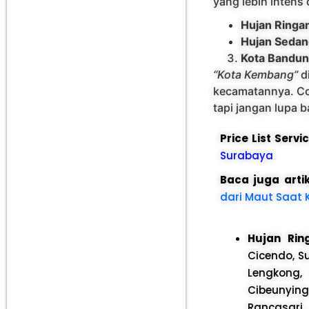
yang lebih intens
Hujan Ringa
Hujan Sedan
Kota Bandun
“Kota Kembang”
di
kecamatannya. Co
tapi jangan lupa b
Price List Serv
Surabaya
Baca juga arti
dari Maut Saat 
Hujan Rin
Cicendo, S
Lengkong, 
Cibeunyin
Rancasari,