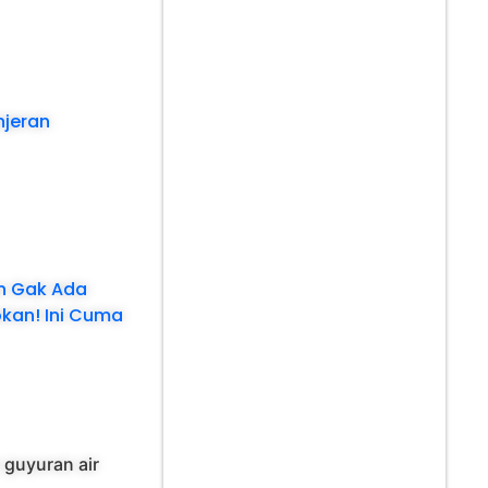
njeran
on Gak Ada
kan! Ini Cuma
 guyuran air