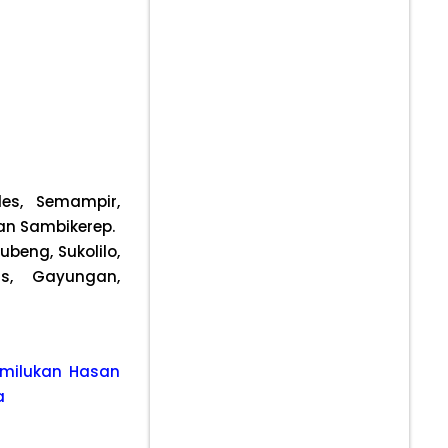
es, Semampir,
dan Sambikerep.
beng, Sukolilo,
s, Gayungan,
emilukan Hasan
a