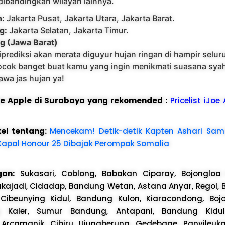
 dibandingkan wilayah lainnya.
n:
Jakarta Pusat, Jakarta Utara, Jakarta Barat.
g:
Jakarta Selatan, Jakarta Timur.
g (Jawa Barat)
prediksi akan merata diguyur hujan ringan di hampir selur
cok banget buat kamu yang ingin menikmati suasana sya
awa jas hujan ya!
ice Apple di Surabaya yang rekomended :
Pricelist iJoe
kel tentang:
Mencekam! Detik-detik Kapten Ashari Sam
Kapal Honour 25 Dibajak Perompak Somalia
gan:
Sukasari, Coblong, Babakan Ciparay, Bojongloa K
ukajadi, Cidadap, Bandung Wetan, Astana Anyar, Regol, 
Cibeunying Kidul, Bandung Kulon, Kiaracondong, Bojo
g Kaler, Sumur Bandung, Antapani, Bandung Kidul
 Arcamanik, Cibiru, Ujungberung, Gedebage, Panyileuk