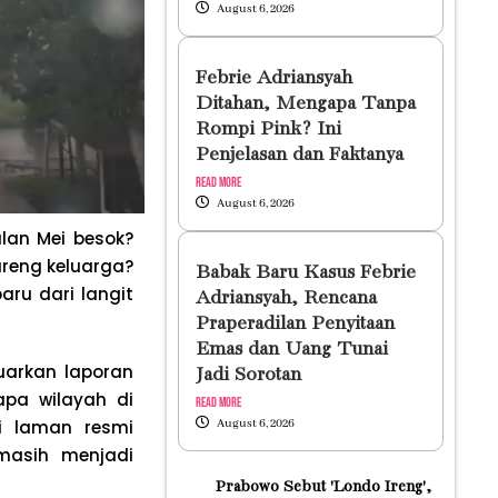
August 6, 2026
Febrie Adriansyah
Ditahan, Mengapa Tanpa
Rompi Pink? Ini
Penjelasan dan Faktanya
Read More
August 6, 2026
lan Mei besok?
reng keluarga?
Babak Baru Kasus Febrie
ru dari langit
Adriansyah, Rencana
Praperadilan Penyitaan
Emas dan Uang Tunai
uarkan laporan
Jadi Sorotan
apa wilayah di
Read More
di laman resmi
August 6, 2026
masih menjadi
Prabowo Sebut 'Londo Ireng',