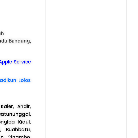
uh
hdu Bandung,
 Apple Service
adikun Lolos
aler, Andir,
Batununggal,
ngloa Kidul,
, Buahbatu,
an, Cinambo,