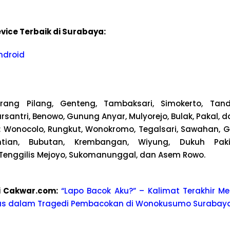
vice Terbaik di Surabaya:
ndroid
ang Pilang, Genteng, Tambaksari, Simokerto, Tand
arsantri, Benowo, Gunung Anyar, Mulyorejo, Bulak, Pakal, 
:
Wonocolo, Rungkut, Wonokromo, Tegalsari, Sawahan, Gu
tian, Bubutan, Krembangan, Wiyung, Dukuh Paki
enggilis Mejoyo, Sukomanunggal, dan Asem Rowo.
 Cakwar.com:
“Lapo Bacok Aku?” – Kalimat Terakhir M
as dalam Tragedi Pembacokan di Wonokusumo Surabay