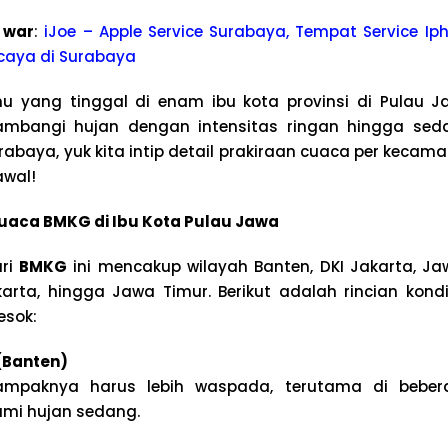
 war
:
iJoe – Apple Service Surabaya, Tempat Service Iph
caya di Surabaya
u yang tinggal di enam ibu kota provinsi di Pulau J
ambangi hujan dengan intensitas ringan hingga seda
rabaya, yuk kita intip detail prakiraan cuaca per keca
awal!
Cuaca BMKG di Ibu Kota Pulau Jawa
ari
BMKG
ini mencakup wilayah Banten, DKI Jakarta, Ja
arta, hingga Jawa Timur. Berikut adalah rincian kond
esok:
(Banten)
mpaknya harus lebih waspada, terutama di bebera
ami hujan sedang.