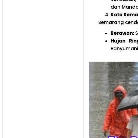
dan Mandal
Kota Sema
Semarang cender
Berawan:
S
Hujan Rin
Banyumanik