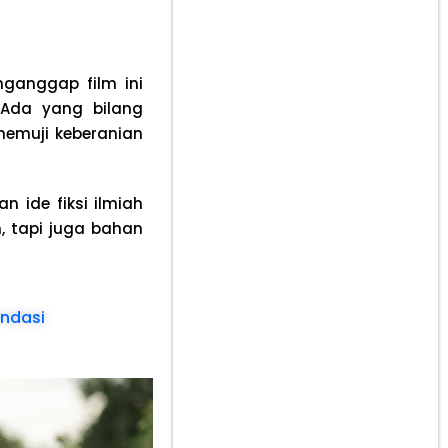
ganggap film ini
 Ada yang bilang
memuji keberanian
 ide fiksi ilmiah
, tapi juga bahan
endasi