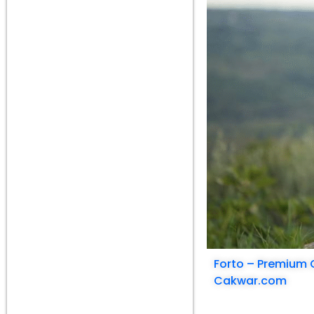
Forto – Premium 
Cakwar.com