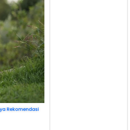
baya Rekomendasi