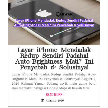
MAKI Soroti Penahanan Eks Jampidsus Febrie Adriansyah Tanpa Rompi Pink
Febrie Adriansyah Ditahan, Mengapa Tanpa Rompi Pink? Ini Penjelasan dan Faktanya
Babak Baru Kasus Febrie Adriansyah, Rencana Praperadilan Penyitaan Emas dan Uang Tunai Jadi Sorotan
Baterai Apple Watch Cepat Boros? Ini Penyebab dan Cara Mengatasinya
HP Huawei Cepat Panas? Ini Penyebab Utama dan Cara Mengatasinya
Layar iPhone Mendadak
Redup Sendiri Padahal
Auto-Brightness Mati? Ini
Penyebab & Solusinya!
Layar iPhone Mendadak Redup Sendiri Padahal Auto-
Brightness Mati? Ini Penyebab & Solusinya! August 7,
2026 Rahmat Yanuar Sedang asyik main game berat
atau memakai navigasi Google Maps di bawah terik...
Read More
August 7, 2026