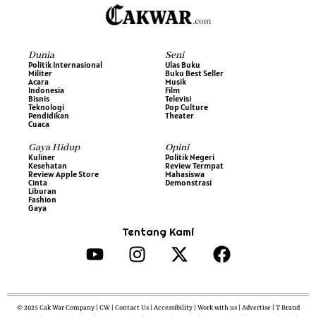
Dunia
Seni
Politik Internasional
Ulas Buku
Militer
Buku Best Seller
Acara
Musik
Indonesia
Film
Bisnis
Televisi
Teknologi
Pop Culture
Pendidikan
Theater
Cuaca
Gaya Hidup
Opini
Kuliner
Politik Negeri
Kesehatan
Review Termpat
Review Apple Store
Mahasiswa
Cinta
Demonstrasi
Liburan
Fashion
Gaya
Tentang Kami
© 2025 Cak War Company | CW | Contact Us | Accessibility | Work with us | Advertise | T Brand