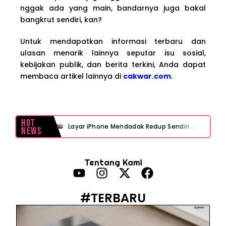
nggak ada yang main, bandarnya juga bakal
bangkrut sendiri, kan?
Untuk mendapatkan informasi terbaru dan
ulasan menarik lainnya seputar isu sosial,
kebijakan publik, dan berita terkini, Anda dapat
membaca artikel lainnya di
cakwar.com
.
Hot
Layar iPhone Mendadak Redup Sendiri Padahal Auto-Brightness Mati? Ini Penyebab & Solusinya!
News
HP Vivo Suka Mati Sendiri Padahal Baterai Masih Banyak? Ini 5 Penyebab dan Solusinya!
Tentang Kami
HP Infinix Stuck di Logo Setelah Update XOS? Jangan Panik, Cek Ini Sebelum Reset Data!
PWI Jaya Sayangkan Tudingan ‘Londo Ireng’ terhadap Jurnalis, Ini Ulasannya
#TERBARU
Prabowo Sebut ‘Londo Ireng’, Ray Rangkuti Desak DPR Bersikap, Ini Ulasan Politiknya