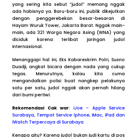
yang sering kita sebut “judol” memang nggak
ada habisnya ya. Baru-baru ini, publik dikejutkan
dengan penggerebekan besar-besaran di
Hayam Wuruk Tower, Jakarta Barat. Nggak main-
main, ada 321 Warga Negara Asing (WNA) yang
diciduk karena terlibat jaringan judol
internasional.
Menanggapi hal ini, Eks Kabareskrim Polri, Susno
Duadji, angkat bicara dengan nada yang cukup
tegas. Menurutnya, kalau kita cuma
mengandalkan polisi buat nangkep pelakunya
satu per satu, judol nggak akan pernah hilang
dari bumi pertiwi.
Rekomendasi Cak war
:
iJoe – Apple Service
Surabaya, Tempat Service Iphone, iMac, iPad dan
iWatch Terpercaya di Surabaya
Kenapa gitu? Karena judol bukan judi kartu di pos