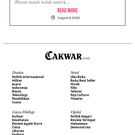
iPhone malah nolak unlock...
Read More
August 6, 2026
Dunia
Seni
Politik Internasional
Ulas Buku
Militer
Buku Best Seller
Acara
Musik
Indonesia
Film
Bisnis
Televisi
Teknologi
Pop Culture
Pendidikan
Theater
Cuaca
Gaya Hidup
Opini
Kuliner
Politik Negeri
Kesehatan
Review Termpat
Review Apple Store
Mahasiswa
Cinta
Demonstrasi
Liburan
Fashion