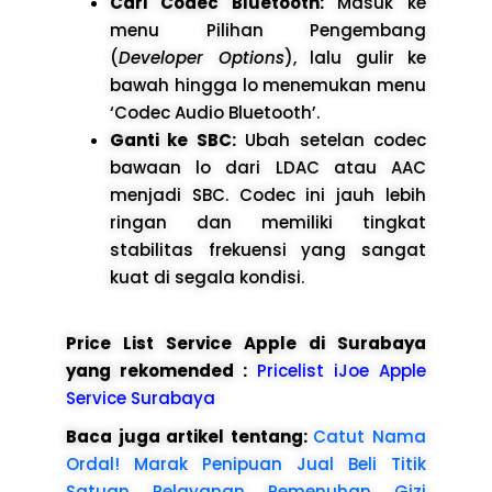
Cari Codec Bluetooth:
Masuk ke
menu Pilihan Pengembang
(
Developer Options
), lalu gulir ke
bawah hingga lo menemukan menu
‘Codec Audio Bluetooth’.
Ganti ke SBC:
Ubah setelan codec
bawaan lo dari LDAC atau AAC
menjadi SBC. Codec ini jauh lebih
ringan dan memiliki tingkat
stabilitas frekuensi yang sangat
kuat di segala kondisi.
Price List Service Apple di Surabaya
yang rekomended :
Pricelist iJoe Apple
Service Surabaya
Baca juga artikel tentang:
Catut Nama
Ordal! Marak Penipuan Jual Beli Titik
Satuan Pelayanan Pemenuhan Gizi