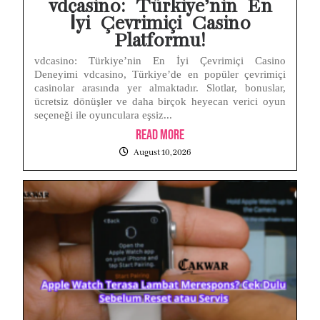
vdcasino: Türkiye’nin En
İyi Çevrimiçi Casino
Platformu!
vdcasino: Türkiye’nin En İyi Çevrimiçi Casino
Deneyimi vdcasino, Türkiye’de en popüler çevrimiçi
casinolar arasında yer almaktadır. Slotlar, bonuslar,
ücretsiz dönüşler ve daha birçok heyecan verici oyun
seçeneği ile oyunculara eşsiz...
Read More
August 10, 2026