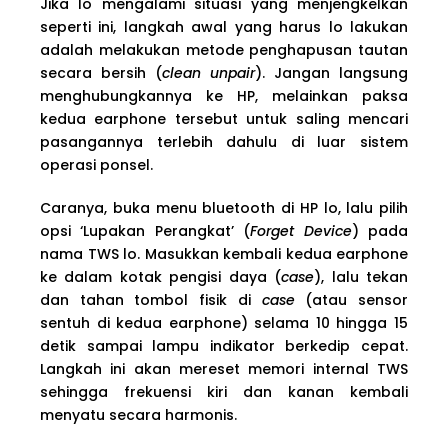
Jika lo mengalami situasi yang menjengkelkan
seperti ini, langkah awal yang harus lo lakukan
adalah melakukan metode penghapusan tautan
secara bersih (
clean unpair
). Jangan langsung
menghubungkannya ke HP, melainkan paksa
kedua earphone tersebut untuk saling mencari
pasangannya terlebih dahulu di luar sistem
operasi ponsel.
Caranya, buka menu bluetooth di HP lo, lalu pilih
opsi ‘Lupakan Perangkat’ (
Forget Device
) pada
nama TWS lo. Masukkan kembali kedua earphone
ke dalam kotak pengisi daya (
case
), lalu tekan
dan tahan tombol fisik di
case
(atau sensor
sentuh di kedua earphone) selama 10 hingga 15
detik sampai lampu indikator berkedip cepat.
Langkah ini akan mereset memori internal TWS
sehingga frekuensi kiri dan kanan kembali
menyatu secara harmonis.