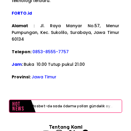
teknologi terbaru.
FORTO.id
Alamat
: Jl. Raya Manyar No.57, Menur
Pumpungan, Kec. Sukolilo, Surabaya, Jawa Timur
60134
Telepon:
0853-8555-7757
Jam
:
Buka 10.00 Tutup pukul 21.00
Provinsi:
Jawa Timur
Hot
Mosbet-də sadə ödəmə yolları gündəlik oyunları rahatlaşdırır
News
Test Post Created
Tentang Kami
vdcasino: Türkiye’nin En İyi Çevrimiçi Casino Platformu!