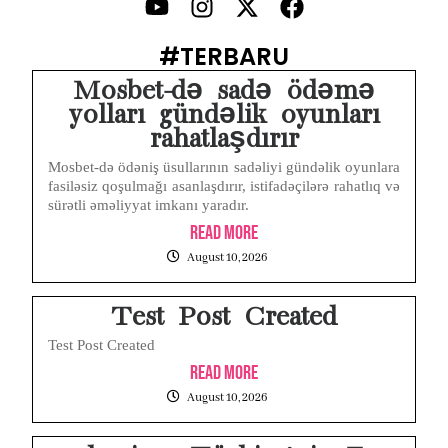
Apple Watch Terasa Lambat Merespons? Cek Dulu Sebelum Reset atau Servis
#TERBARU
Layar iPhone Mendadak Redup Sendiri Padahal Auto-Brightness Mati? Ini Penyebab & Solusinya!
Mosbet-də sadə ödəmə
yolları gündəlik oyunları
HP Vivo Suka Mati Sendiri Padahal Baterai Masih Banyak? Ini 5 Penyebab dan Solusinya!
rahatlaşdırır
HP Infinix Stuck di Logo Setelah Update XOS? Jangan Panik, Cek Ini Sebelum Reset Data!
Mosbet-də ödəniş üsullarının sadəliyi gündəlik oyunlara
fasiləsiz qoşulmağı asanlaşdırır, istifadəçilərə rahatlıq və
sürətli əməliyyat imkanı yaradır.
PWI Jaya Sayangkan Tudingan ‘Londo Ireng’ terhadap Jurnalis, Ini Ulasannya
Read More
Prabowo Sebut ‘Londo Ireng’, Ray Rangkuti Desak DPR Bersikap, Ini Ulasan Politiknya
August 10, 2026
MAKI Soroti Penahanan Eks Jampidsus Febrie Adriansyah Tanpa Rompi Pink
Test Post Created
Test Post Created
Read More
August 10, 2026