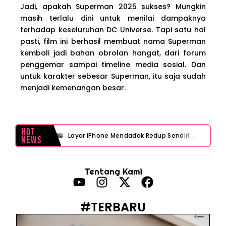
Jadi, apakah Superman 2025 sukses? Mungkin
masih terlalu dini untuk menilai dampaknya
terhadap keseluruhan DC Universe. Tapi satu hal
pasti, film ini berhasil membuat nama Superman
kembali jadi bahan obrolan hangat, dari forum
penggemar sampai timeline media sosial. Dan
untuk karakter sebesar Superman, itu saja sudah
menjadi kemenangan besar.
Hot
Layar iPhone Mendadak Redup Sendiri Padahal Auto-Brightness Mati? Ini Penyebab & Solusinya!
News
HP Vivo Suka Mati Sendiri Padahal Baterai Masih Banyak? Ini 5 Penyebab dan Solusinya!
Tentang Kami
HP Infinix Stuck di Logo Setelah Update XOS? Jangan Panik, Cek Ini Sebelum Reset Data!
PWI Jaya Sayangkan Tudingan ‘Londo Ireng’ terhadap Jurnalis, Ini Ulasannya
#TERBARU
Prabowo Sebut ‘Londo Ireng’, Ray Rangkuti Desak DPR Bersikap, Ini Ulasan Politiknya