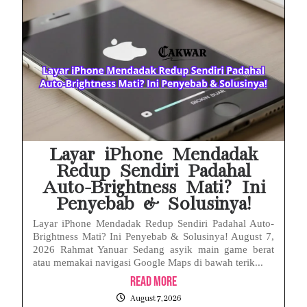
MAKI Soroti Penahanan Eks Jampidsus Febrie Adriansyah Tanpa Rompi Pink
Febrie Adriansyah Ditahan, Mengapa Tanpa Rompi Pink? Ini Penjelasan dan Faktanya
Babak Baru Kasus Febrie Adriansyah, Rencana Praperadilan Penyitaan Emas dan Uang Tunai Jadi Sorotan
Baterai Apple Watch Cepat Boros? Ini Penyebab dan Cara Mengatasinya
HP Huawei Cepat Panas? Ini Penyebab Utama dan Cara Mengatasinya
Layar iPhone Mendadak
Redup Sendiri Padahal
Auto-Brightness Mati? Ini
Penyebab & Solusinya!
Layar iPhone Mendadak Redup Sendiri Padahal Auto-
Brightness Mati? Ini Penyebab & Solusinya! August 7,
2026 Rahmat Yanuar Sedang asyik main game berat
atau memakai navigasi Google Maps di bawah terik...
Read More
August 7, 2026