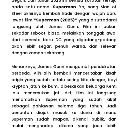
degan. Dan tahun 2025 ini, semua sorotan tertuju
pada satu nama:
Superman
. Ya, sang Man of
Steel akhirnya kembali hadir dengan wajah baru
lewat film
“Superman (2025)”
yang disutradarai
langsung oleh James Gunn. Film ini bukan
sekadar reboot biasa, melainkan tonggak awal
dari semesta baru DC yang digadang-gadang
akan lebih segar, penuh warna, dan relevan
dengan zaman sekarang.
Menariknya, James Gunn mengambil pendekatan
berbeda. Alih-alih kembali menceritakan kisah
origin yang sudah terlalu sering kita dengar, bayi
Krypton jatuh ke bumi, dibesarkan keluarga Kent,
lalu menemukan jati diri, film ini langsung
menampilkan Superman yang sudah aktif
sebagai pahlawan selama tiga tahun. Jadi,
penonton diajak masuk ke dunia di mana
Superman sudah mapan, dikenal publik, dan
mulai menghadapi dilema yang jauh lebih