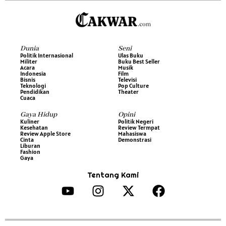
Dunia
Seni
Politik Internasional
Ulas Buku
Militer
Buku Best Seller
Acara
Musik
Indonesia
Film
Bisnis
Televisi
Teknologi
Pop Culture
Pendidikan
Theater
Cuaca
Gaya Hidup
Opini
Kuliner
Politik Negeri
Kesehatan
Review Termpat
Review Apple Store
Mahasiswa
Cinta
Demonstrasi
Liburan
Fashion
Gaya
Tentang Kami