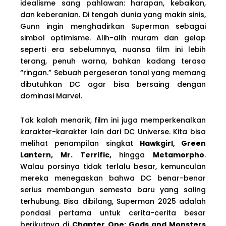
idealisme sang pahlawan: harapan, kebaikan,
dan keberanian. Di tengah dunia yang makin sinis,
Gunn ingin menghadirkan Superman sebagai
simbol optimisme. Alih-alih muram dan gelap
seperti era sebelumnya, nuansa film ini lebih
terang, penuh warna, bahkan kadang terasa
“ringan.” Sebuah pergeseran tonal yang memang
dibutuhkan DC agar bisa bersaing dengan
dominasi Marvel.
Tak kalah menarik, film ini juga memperkenalkan
karakter-karakter lain dari DC Universe. Kita bisa
melihat penampilan singkat
Hawkgirl, Green
Lantern, Mr. Terrific,
hingga
Metamorpho
.
Walau porsinya tidak terlalu besar, kemunculan
mereka menegaskan bahwa DC benar-benar
serius membangun semesta baru yang saling
terhubung. Bisa dibilang, Superman 2025 adalah
pondasi pertama untuk cerita-cerita besar
berikutnya di
Chapter One: Gods and Monsters