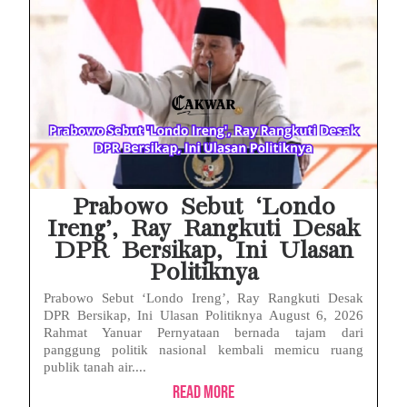
HP Huawei Cepat Panas? Ini Penyebab Utama dan Cara Mengatasinya
HP Realme Kena Air Tidak Bisa Dicas? Jangan Langsung Charge, Ini Solusinya
Face ID iPhone Tidak Mengenali Wajah? Ini Penyebab dan Cara Mengatasinya
Eks Jampidsus Febrie Adriansyah Tersangka Korupsi Asabri Tapi Masih Terima Gaji: Mengapa Begitu?
Eks Dirut KBS Tersangka Korupsi Pakan Satwa Rp10,2 Miliar: Ironi Gelar Doktor Akuntabilitas
Prabowo Sebut ‘Londo
Ireng’, Ray Rangkuti Desak
DPR Bersikap, Ini Ulasan
Politiknya
Prabowo Sebut ‘Londo Ireng’, Ray Rangkuti Desak
DPR Bersikap, Ini Ulasan Politiknya August 6, 2026
Rahmat Yanuar Pernyataan bernada tajam dari
panggung politik nasional kembali memicu ruang
publik tanah air....
Read More