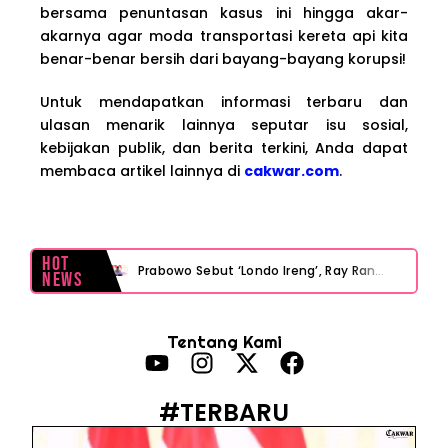
bersama penuntasan kasus ini hingga akar-
akarnya agar moda transportasi kereta api kita
benar-benar bersih dari bayang-bayang korupsi!
Untuk mendapatkan informasi terbaru dan
ulasan menarik lainnya seputar isu sosial,
kebijakan publik, dan berita terkini, Anda dapat
membaca artikel lainnya di
cakwar.com
.
Hot
Prabowo Sebut ‘Londo Ireng’, Ray Rangkuti Desak DPR Bersikap, Ini Ulasan Politiknya
News
MAKI Soroti Penahanan Eks Jampidsus Febrie Adriansyah Tanpa Rompi Pink
Tentang Kami
Febrie Adriansyah Ditahan, Mengapa Tanpa Rompi Pink? Ini Penjelasan dan Faktanya
Babak Baru Kasus Febrie Adriansyah, Rencana Praperadilan Penyitaan Emas dan Uang Tunai Jadi Sorotan
#TERBARU
Baterai Apple Watch Cepat Boros? Ini Penyebab dan Cara Mengatasinya