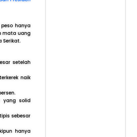
n peso hanya
ruh mata uang
Serikat.
esar setelah
erkerek naik
persen.
 yang solid
ipis sebesar
kipun hanya