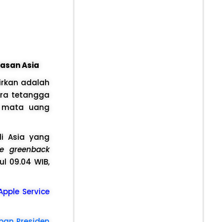
asan Asia
tirkan adalah
ara tetangga
i mata uang
di Asia yang
he greenback
l 09.04 WIB,
 Apple Service
ban Presiden