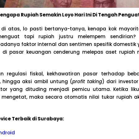
gapa Rupiah Semakin Loyo Hari Ini Di Tengah Pengua
 di atas, lo pasti bertanya-tanya, kenapa kok mayor
enguat tapi rupiah justru melempem sendirian?
adanya faktor internal dan sentimen spesifik domesti
r di pasar keuangan cenderung melepas aset rupiah m
an regulasi fiskal, kekhawatiran pasar terhadap be
hingga aksi ambil untung (
profit taking
) dari investo
tor yang dituding menjadi pemicu utama. Ketika likui
 mengetat, maka secara otomatis nilai tukar rupiah ak
vice Terbaik di Surabaya:
ndroid