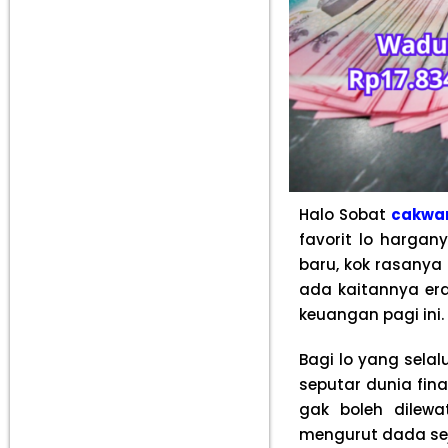
Halo Sobat
cakwa
favorit lo harga
baru, kok rasanya
ada kaitannya er
keuangan pagi ini.
Bagi lo yang sela
seputar dunia fina
gak boleh dilewa
mengurut dada se