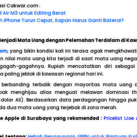
asi Cakwar.com
:
 Air M3 untuk Editing Berat
th iPhone Turun Cepat, Kapan Harus Ganti Baterai?
 Menjadi Mata Uang dengan Pelemahan Terdalam di Kaw
com
, yang bikin kondisi kali ini terasa agak mengkhawa
n nilai mata uang kita terjadi di saat mata uang neg
 gagah-gagahnya. Rupiah mencatatkan diri sebaga
paling jeblok di kawasan regional hari ini.
ni berbanding terbalik dengan mayoritas mata uang 
pak menghijau alias menguat melawan dominasi
t
 dolar AS). Berdasarkan data perdagangan hingga puku
da dua mata uang yang terjebak di zona merah.
ice Apple di Surabaya yang rekomended :
Pricelist iJoe
el tentang:
Heboh Penggunaan APBN untuk Bantuan Kur