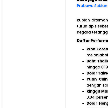
Prabowo Subiant
Rupiah diteman
turun tipis sebe
negara tetangg
Daftar Performa
Won Korea
melonjak si
Baht Thail
hingga 0,19
Dolar Taiw
Yuan Chin
dengan sam
Ringgit Ma
0,04 persen
Dolar Hon