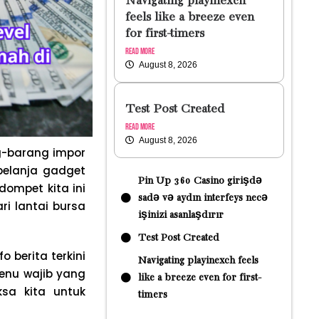
Navigating playinexch
feels like a breeze even
for first-timers
Read More
August 8, 2026
Test Post Created
Read More
August 8, 2026
ng-barang impor
belanja gadget
Pin Up 360 Casino girişdə
dompet kita ini
sadə və aydın interfeys necə
i lantai bursa
işinizi asanlaşdırır
Test Post Created
 berita terkini
Navigating playinexch feels
menu wajib yang
like a breeze even for first-
sa kita untuk
timers