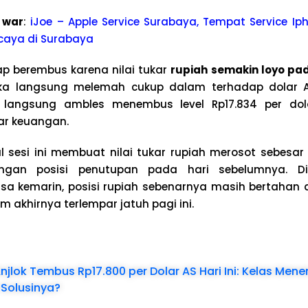
 war
:
iJoe – Apple Service Surabaya, Tempat Service Iph
caya di Surabaya
p berembus karena nilai tukar
rupiah semakin loyo pada
uka langsung melemah cukup dalam terhadap dolar A
h langsung ambles menembus level Rp17.834 per do
r keuangan.
 sesi ini membuat nilai tukar rupiah merosot sebesar 0
engan posisi penutupan pada hari sebelumnya. 
a kemarin, posisi rupiah sebenarnya masih bertahan di
m akhirnya terlempar jatuh pagi ini.
njlok Tembus Rp17.800 per Dolar AS Hari Ini: Kelas Men
 Solusinya?