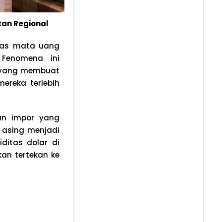
tan Regional
itas mata uang
 Fenomena ini
k yang membuat
ereka terlebih
ban impor yang
r asing menjadi
ditas dolar di
an tertekan ke