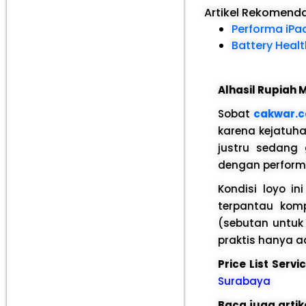
Artikel Rekomend
Performa iPad
Battery Heal
Alhasil Rupiah
Sobat
cakwar.
karena kejatuha
justru sedang
dengan performa 
Kondisi loyo i
terpantau kom
(sebutan untuk
praktis hanya a
Price List Serv
Surabaya
Baca juga artik