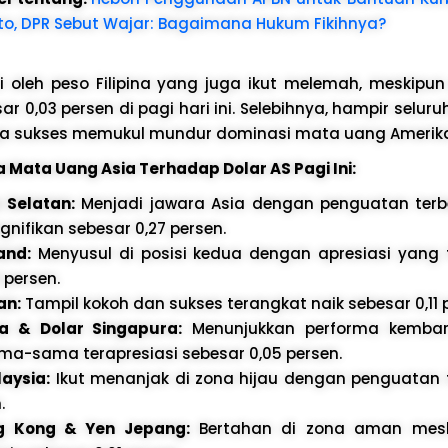
o, DPR Sebut Wajar: Bagaimana Hukum Fikihnya?
i oleh peso Filipina yang juga ikut melemah, meskipu
sar 0,03 persen di pagi hari ini. Selebihnya, hampir selu
a sukses memukul mundur dominasi mata uang Amerika 
 Mata Uang Asia Terhadap Dolar AS Pagi Ini:
 Selatan:
Menjadi jawara Asia dengan penguatan terb
gnifikan sebesar 0,27 persen.
and:
Menyusul di posisi kedua dengan apresiasi yang t
 persen.
an:
Tampil kokoh dan sukses terangkat naik sebesar 0,11 
a & Dolar Singapura:
Menunjukkan performa kembar
a-sama terapresiasi sebesar 0,05 persen.
laysia:
Ikut menanjak di zona hijau dengan penguatan t
.
g Kong & Yen Jepang:
Bertahan di zona aman mes