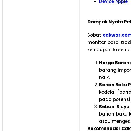
Device Apple
Dampak Nyata Pel
Sobat
cakwar.co
monitor para tra
kehidupan lo sehari
Harga Barang 
barang impor 
naik.
Bahan Baku P
kedelai (bah
pada potensi 
Beban Biaya
bahan baku l
atau mengeci
Rekomendasi Ca