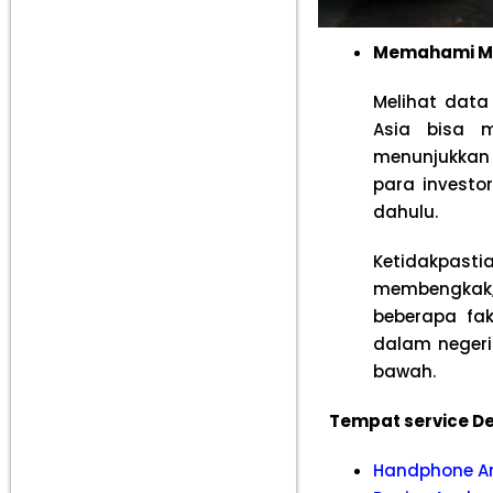
Memahami Men
Melihat data
Asia bisa m
menunjukkan 
para investo
dahulu.
Ketidakpasti
membengkak, 
beberapa fak
dalam negeri
bawah.
Tempat service De
Handphone A