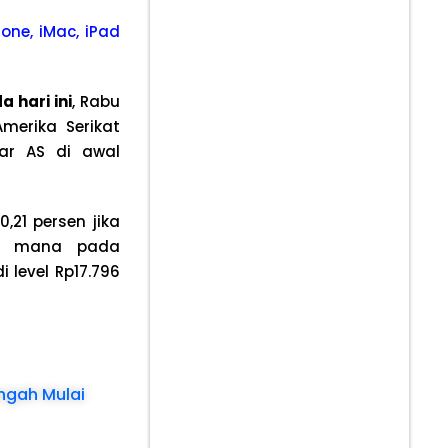
one, iMac, iPad
 hari ini
, Rabu
merika Serikat
lar AS di awal
,21 persen jika
Di mana pada
 level Rp17.796
engah Mulai