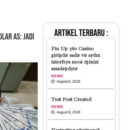
artikel terbaru :
lar AS: Jadi
Pin Up 360 Casino
girişdə sadə və aydın
interfeys necə işinizi
asanlaşdırır
Read More
August 8, 2026
Test Post Created
Read More
August 8, 2026