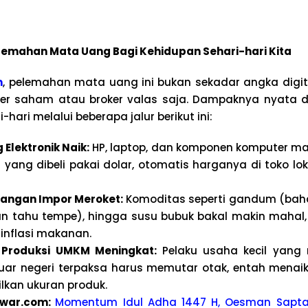
emahan Mata Uang Bagi Kehidupan Sehari-hari Kita
m
, pelemahan mata uang ini bukan sekadar angka digit
der saham atau broker valas saja. Dampaknya nyata d
-hari melalui beberapa jalur berikut ini:
Elektronik Naik:
HP, laptop, dan komponen komputer ma
yang dibeli pakai dolar, otomatis harganya di toko lok
angan Impor Meroket:
Komoditas seperti gandum (bahan
an tahu tempe), hingga susu bubuk bakal makin mahal,
inflasi makanan.
 Produksi UMKM Meningkat:
Pelaku usaha kecil yang
uar negeri terpaksa harus memutar otak, entah menaik
lkan ukuran produk.
kwa
r.com:
Momentum Idul Adha 1447 H, Oesman Sapt