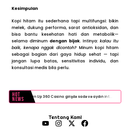
Kesimpulan
Kopi hitam itu sederhana tapi multifungsi: bikin
melek, dukung performa, sarat antioksidan, dan
bisa bantu kesehatan hati dan metabolik—
selama diminum
dengan bijak
. Intinya:
kalau itu
baik, kenapa nggak dicontoh?
Minum kopi hitam
sebagai bagian dari gaya hidup sehat — tapi
jangan lupa batas, sensitivitas individu, dan
konsultasi medis bila perlu.
Hot
Pin Up 360 Casino girişdə sadə və aydın interfeys necə işinizi asanlaşdırır
News
Test Post Created
Tentang Kami
Navigating playinexch feels like a breeze even for first-timers