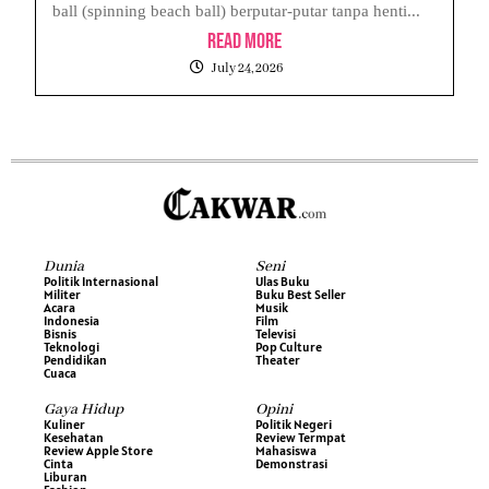
ball (spinning beach ball) berputar-putar tanpa henti...
Read More
July 24, 2026
Dunia
Seni
Politik Internasional
Ulas Buku
Militer
Buku Best Seller
Acara
Musik
Indonesia
Film
Bisnis
Televisi
Teknologi
Pop Culture
Pendidikan
Theater
Cuaca
Gaya Hidup
Opini
Kuliner
Politik Negeri
Kesehatan
Review Termpat
Review Apple Store
Mahasiswa
Cinta
Demonstrasi
Liburan