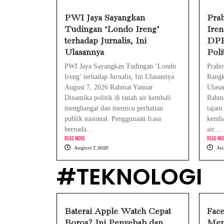
HP Realme Ken
PWI Jaya Sayangkan
Pra
Tudingan ‘Londo Ireng’
Iren
Face ID iPho
terhadap Jurnalis, Ini
DPR 
Ulasannya
Poli
PWI Jaya Sayangkan Tudingan ‘Londo
Prabo
Ireng’ terhadap Jurnalis, Ini Ulasannya
Rangk
August 7, 2026 Rahmat Yanuar
Ulasa
Dinamika politik di tanah air kembali
Rahma
menghangat dan memicu perhatian
tajam
publik nasional. Penggunaan frasa
kemba
bernada...
air....
Read More
Read Mo
August 7, 2026
Aug
#TEKNOLOGI
Baterai Apple Watch Cepat
Fac
Boros? Ini Penyebab dan
Men