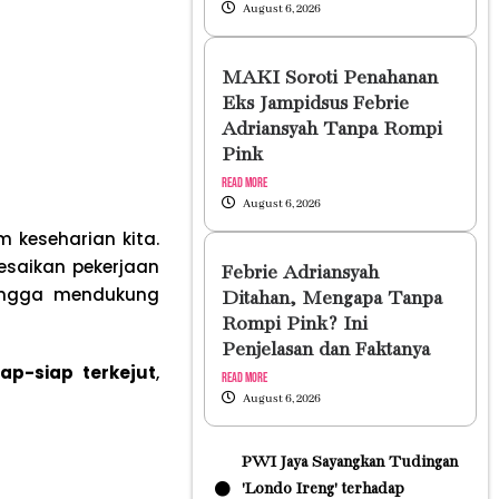
August 6, 2026
MAKI Soroti Penahanan
Eks Jampidsus Febrie
Adriansyah Tanpa Rompi
Pink
Read More
August 6, 2026
m keseharian kita.
saikan pekerjaan
Febrie Adriansyah
hingga mendukung
Ditahan, Mengapa Tanpa
Rompi Pink? Ini
Penjelasan dan Faktanya
iap-siap terkejut
,
Read More
August 6, 2026
PWI Jaya Sayangkan Tudingan
'Londo Ireng' terhadap