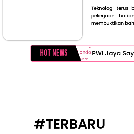
Teknologi terus
pekerjaan hari
membuktikan bah
Hot News
PWI Jaya Saya
Prabowo Sebut
MAKI Soroti 
Febrie Adria
Baterai Appl
#TERBARU
HP Huawei Ce