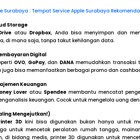
ice Surabaya : Tempat Service Apple Surabaya Rekomend
ud Storage
Drive
atau
Dropbox
, Anda bisa menyimpan dan me
a, di mana saja, tanpa takut kehilangan data.
Pembayaran Digital
eperti
OVO
,
GoPay
, dan
DANA
memudahkan transaksi t
da juga bisa memanfaatkan berbagai promo dan cashbac
najemen Keuangan
oney Lover
atau
Spendee
membantu mencatat penge
nganalisis keuangan. Cocok untuk mengelola uang den
Paling Mengejutkan!)
rinter 3D
kini bisa digunakan bukan hanya untuk m
i juga untuk mencetak peralatan rumah tangga, maina
n, di bidang medis, printer 3D digunakan untuk menc