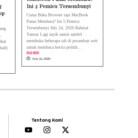
g
Ini 5 Pemicu Tersembunyi
op
Cuma Buka Browser tapi MacBook
Panas Membara? Ini 5 Pemicu
Tersembunyi July 24, 2026 Rahmat
yang
Yanuar Lagi asyik santai sambil
,
membuka beberapa tab di peramban web
ihat
untuk membaca berita politik...
ball)
Read More
July 24, 2026
Tentang Kami