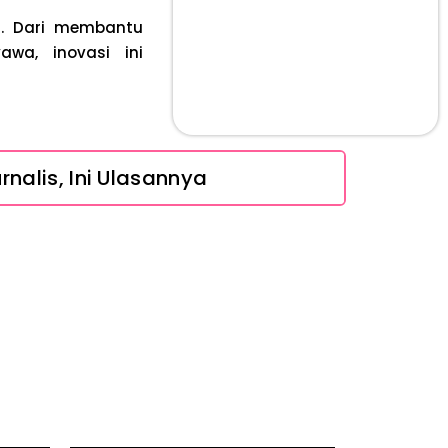
a. Dari membantu
wa, inovasi ini
nalis, Ini Ulasannya
ikap, Ini Ulasan Politiknya
 Tanpa Rompi Pink
Ini Penjelasan dan Faktanya
Babak Baru Kasus Febrie Adriansyah, Rencana Praperadilan Penyitaan Emas dan Uang Tunai Jadi Sorotan
ra Mengatasinya
 Mengatasinya