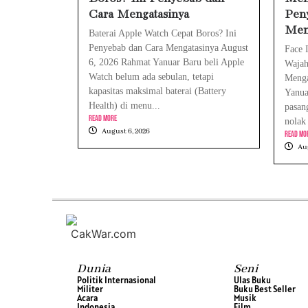
Cara Mengatasinya
Pen
Men
Baterai Apple Watch Cepat Boros? Ini
Penyebab dan Cara Mengatasinya August
Face 
6, 2026 Rahmat Yanuar Baru beli Apple
Wajah
Watch belum ada sebulan, tetapi
Menga
kapasitas maksimal baterai (Battery
Yanua
Health) di menu...
pasan
Read More
nolak 
August 6, 2026
Read Mo
Aug
Dunia
Seni
Politik Internasional
Ulas Buku
Militer
Buku Best Seller
Acara
Musik
Indonesia
Film