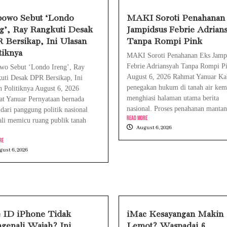
a Air Tidak Bisa Dicas? Jangan Langsung C
bowo Sebut ‘Londo
MAKI Soroti Penahanan
g’, Ray Rangkuti Desak
Jampidsus Febrie Adrian
ne Tidak Mengenali Wajah? Ini Penyebab d
Bersikap, Ini Ulasan
Tanpa Rompi Pink
tiknya
MAKI Soroti Penahanan Eks Jamp
Febrie Adriansyah Tanpa Rompi P
wo Sebut ‘Londo Ireng’, Ray
August 6, 2026 Rahmat Yanuar Ka
uti Desak DPR Bersikap, Ini
penegakan hukum di tanah air kem
n Politiknya August 6, 2026
menghiasi halaman utama berita
t Yanuar Pernyataan bernada
nasional. Proses penahanan mantan
 dari panggung politik nasional
Read More
li memicu ruang publik tanah
August 6, 2026
re
ust 6, 2026
e ID iPhone Tidak
iMac Kesayangan Makin
genali Wajah? Ini
Lemot? Waspadai 6