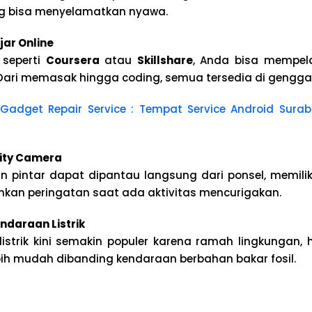
ng bisa menyelamatkan nyawa.
jar Online
 seperti
Coursera
atau
Skillshare
, Anda bisa mempela
 Dari memasak hingga coding, semua tersedia di gengg
Gadget Repair Service : Tempat Service Android Sur
ity Camera
pintar dapat dipantau langsung dari ponsel, memiliki
mkan peringatan saat ada aktivitas mencurigakan.
ndaraan Listrik
listrik kini semakin populer karena ramah lingkungan, 
ih mudah dibanding kendaraan berbahan bakar fosil.