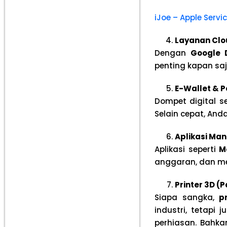
iJoe – Apple Serv
Layanan Clo
Dengan
Google 
penting kapan saj
E-Wallet & 
Dompet digital s
Selain cepat, An
Aplikasi Ma
Aplikasi seperti
M
anggaran, dan me
Printer 3D (
Siapa sangka,
p
industri, tetap
perhiasan. Bahka