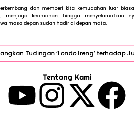
 berkembang dan memberi kita kemudahan luar bias
an, menjaga keamanan, hingga menyelamatkan nya
wa masa depan sudah hadir di depan mata.
ngkan Tudingan ‘Londo Ireng’ terhadap Jur
 ‘Londo Ireng’, Ray Rangkuti Desak DPR Bers
Tentang Kami
Penahanan Eks Jampidsus Febrie Adriansyah
nsyah Ditahan, Mengapa Tanpa Rompi Pink? 
e Watch Cepat Boros? Ini Penyebab dan Ca
pat Panas? Ini Penyebab Utama dan Cara