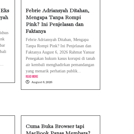
harge, Ini Solusinya
 Eks
Febrie Adriansyah Ditahan,
syah
Mengapa Tanpa Rompi
an Cara Mengatasinya
Pink? Ini Penjelasan dan
Eks Jampidsus Febrie Adriansyah Tersangka Korupsi Asabri Tapi Masih Terima Gaji: Mengapa Begitu?
Faktanya
idsus
ink
Febrie Adriansyah Ditahan, Mengapa
bar
Tanpa Rompi Pink? Ini Penjelasan dan
bali
Faktanya August 6, 2026 Rahmat Yanuar
Penegakan hukum kasus korupsi di tanah
...
air kembali menghadirkan pemandangan
yang menarik perhatian publik...
Read More
August 6, 2026
Cuma Buka Browser tapi
MacBook Panas Membara?