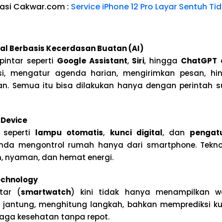
asi Cakwar.com :
Service iPhone 12 Pro Layar Sentuh Ti
ual Berbasis Kecerdasan Buatan (AI)
pintar seperti
Google Assistant
,
Siri
, hingga
ChatGPT
si, mengatur agenda harian, mengirimkan pesan, h
an. Semua itu bisa dilakukan hanya dengan perintah s
Device
 seperti
lampu otomatis
,
kunci digital
, dan
pengat
da mengontrol rumah hanya dari smartphone. Tekno
, nyaman, dan hemat energi.
echnology
tar (
smartwatch
) kini tidak hanya menampilkan wa
antung, menghitung langkah, bahkan memprediksi kua
aga kesehatan tanpa repot.