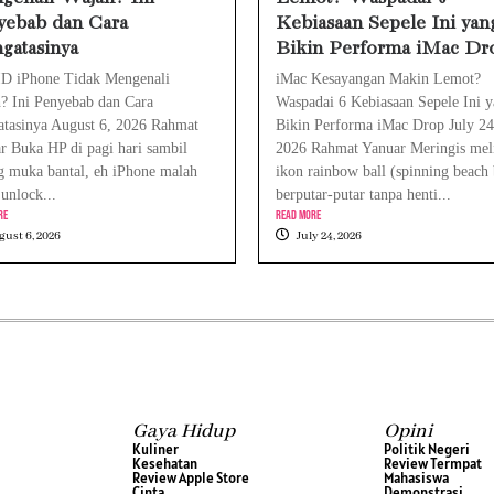
yebab dan Cara
Kebiasaan Sepele Ini yan
gatasinya
Bikin Performa iMac Dr
ID iPhone Tidak Mengenali
iMac Kesayangan Makin Lemot?
? Ini Penyebab dan Cara
Waspadai 6 Kebiasaan Sepele Ini 
tasinya August 6, 2026 Rahmat
Bikin Performa iMac Drop July 24
r Buka HP di pagi hari sambil
2026 Rahmat Yanuar Meringis mel
g muka bantal, eh iPhone malah
ikon rainbow ball (spinning beach 
unlock...
berputar-putar tanpa henti...
re
Read More
ust 6, 2026
July 24, 2026
Gaya Hidup
Opini
Kuliner
Politik Negeri
Kesehatan
Review Termpat
Review Apple Store
Mahasiswa
Cinta
Demonstrasi