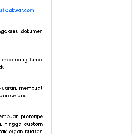
asi Cakwar.com
ngakses dokumen
anpa uang tunai.
k.
luaran, membuat
gan cerdas.
embuat prototipe
n, hingga
custom
etak organ buatan