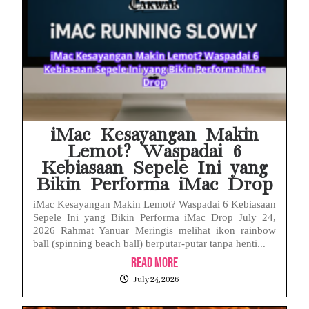
iMac Kesayangan Makin
Lemot? Waspadai 6
Kebiasaan Sepele Ini yang
Bikin Performa iMac Drop
iMac Kesayangan Makin Lemot? Waspadai 6 Kebiasaan
Sepele Ini yang Bikin Performa iMac Drop July 24,
2026 Rahmat Yanuar Meringis melihat ikon rainbow
ball (spinning beach ball) berputar-putar tanpa henti...
Read More
July 24, 2026