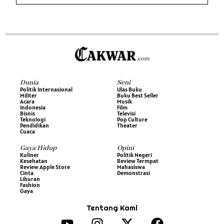
Dunia
Seni
Politik Internasional
Ulas Buku
Militer
Buku Best Seller
Acara
Musik
Indonesia
Film
Bisnis
Televisi
Teknologi
Pop Culture
Pendidikan
Theater
Cuaca
Gaya Hidup
Opini
Kuliner
Politik Negeri
Kesehatan
Review Termpat
Review Apple Store
Mahasiswa
Cinta
Demonstrasi
Liburan
Fashion
Gaya
Tentang Kami