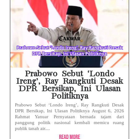
Baterai Apple Watch Cepat Boros? Ini Penyebab dan Cara Mengatasinya
HP Huawei Cepat Panas? Ini Penyebab Utama dan Cara Mengatasinya
HP Realme Kena Air Tidak Bisa Dicas? Jangan Langsung Charge, Ini Solusinya
Face ID iPhone Tidak Mengenali Wajah? Ini Penyebab dan Cara Mengatasinya
Eks Jampidsus Febrie Adriansyah Tersangka Korupsi Asabri Tapi Masih Terima Gaji: Mengapa Begitu?
Eks Dirut KBS Tersangka Korupsi Pakan Satwa Rp10,2 Miliar: Ironi Gelar Doktor Akuntabilitas
Prabowo Sebut ‘Londo
Ireng’, Ray Rangkuti Desak
DPR Bersikap, Ini Ulasan
Politiknya
Prabowo Sebut ‘Londo Ireng’, Ray Rangkuti Desak
DPR Bersikap, Ini Ulasan Politiknya August 6, 2026
Rahmat Yanuar Pernyataan bernada tajam dari
panggung politik nasional kembali memicu ruang
publik tanah air....
Read More