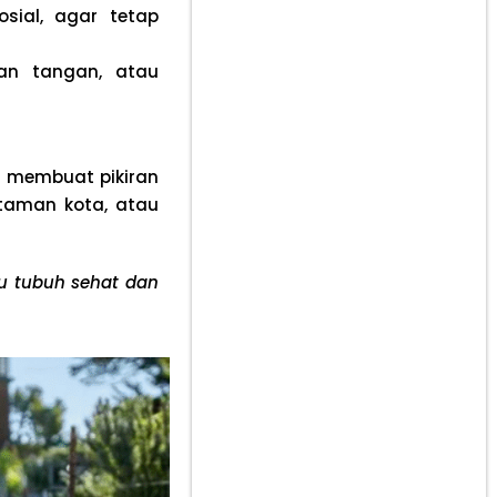
sial, agar tetap
nan tangan, atau
a membuat pikiran
 taman kota, atau
u tubuh sehat dan