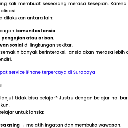
ing kali membuat seseorang merasa kesepian. Karena i
alisasi.
a dilakukan antara lain:
dengan
komunitas lansia
.
n
pengajian atau arisan
.
wan sosial
di lingkungan sekitar.
semakin banyak berinteraksi, lansia akan merasa lebih 
diri.
at service iPhone terpercaya di Surabaya
u
lanjut tidak bisa belajar? Justru dengan belajar hal bar
ikun.
elajar untuk lansia:
sa asing
→ melatih ingatan dan membuka wawasan.