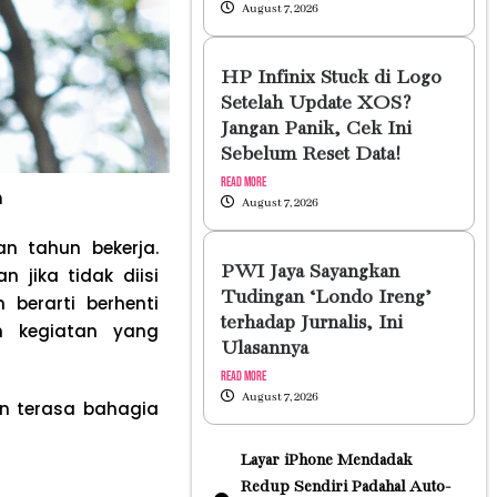
August 7, 2026
HP Infinix Stuck di Logo
Setelah Update XOS?
Jangan Panik, Cek Ini
Sebelum Reset Data!
Read More
n
August 7, 2026
n tahun bekerja.
PWI Jaya Sayangkan
 jika tidak diisi
Tudingan ‘Londo Ireng’
 berarti berhenti
terhadap Jurnalis, Ini
n kegiatan yang
Ulasannya
Read More
August 7, 2026
un terasa bahagia
Layar iPhone Mendadak
Redup Sendiri Padahal Auto-