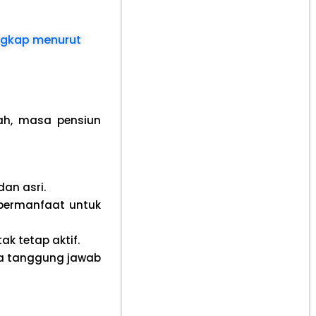
engkap menurut
ah, masa pensiun
an asri.
 bermanfaat untuk
ak tetap aktif.
a tanggung jawab