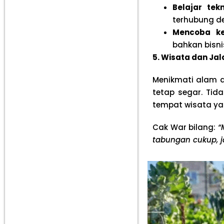
Belajar tek
terhubung d
Mencoba ke
bahkan bisnis
5. Wisata dan Ja
Menikmati alam d
tetap segar. Tid
tempat wisata ya
Cak War bilang:
“
tabungan cukup, j