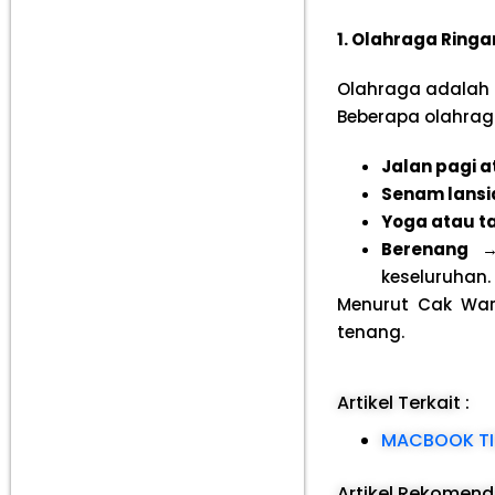
1. Olahraga Ring
Olahraga adalah a
Beberapa olahraga
Jalan pagi a
Senam lansi
Yoga atau ta
Berenang
→ 
keseluruhan.
Menurut Cak War
tenang.
Artikel Terkait :
MACBOOK TI
Artikel Rekomen