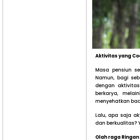
Aktivitas yang C
Masa pensiun se
Namun, bagi seba
dengan aktivita
berkarya, mela
menyehatkan bad
Lalu, apa saja a
dan berkualitas? Y
Olah raga Ringan