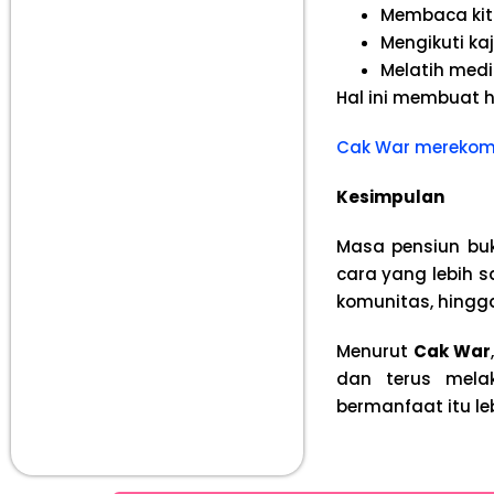
Membaca kita
Mengikuti k
Melatih medi
Hal ini membuat h
Cak War merekome
Kesimpulan
Masa pensiun buk
cara yang lebih s
komunitas, hingg
Menurut
Cak War
dan terus mela
bermanfaat itu l