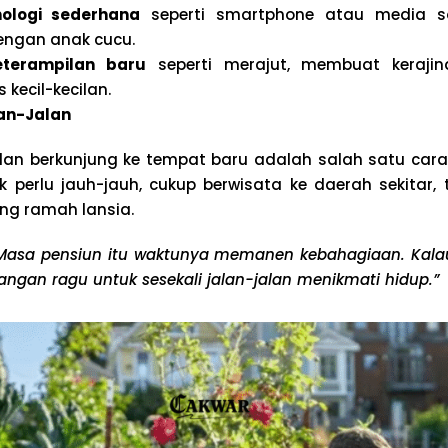
nologi sederhana
seperti smartphone atau media so
engan anak cucu.
terampilan baru
seperti merajut, membuat keraji
 kecil-kecilan.
lan-Jalan
an berkunjung ke tempat baru adalah salah satu car
ak perlu jauh-jauh, cukup berwisata ke daerah sekitar,
ng ramah lansia.
Masa pensiun itu waktunya memanen kebahagiaan. Kala
angan ragu untuk sesekali jalan-jalan menikmati hidup.”