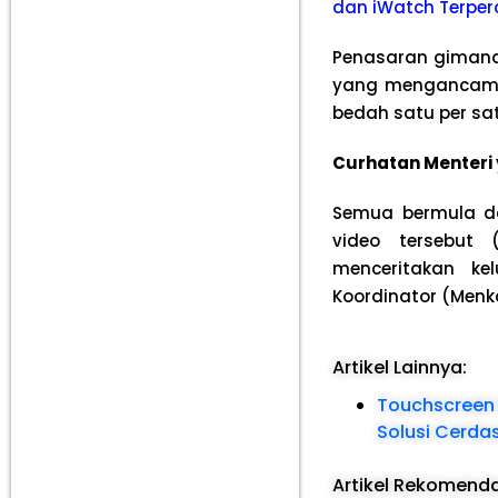
dan iWatch Terper
Penasaran gimana 
yang mengancam k
bedah satu per sa
Curhatan Menteri
Semua bermula da
video tersebut
menceritakan k
Koordinator (Menk
Artikel Lainnya:
Touchscreen 
Solusi Cerdas
Artikel Rekomend