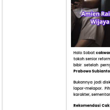
Halo Sobat
cakwa
tokoh senior refor
bibir setelah pe
Prabowo Subianto
Bukannya jadi dis
lapor-melapor. P
karakter, sementar
Rekomendasi Cak