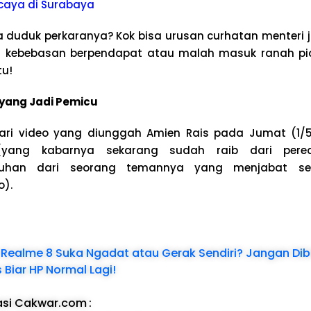
caya di Surabaya
duduk perkaranya? Kok bisa urusan curhatan menteri j
ebebasan berpendapat atau malah masuk ranah pida
tu!
 yang Jadi Pemicu
ri video yang diunggah Amien Rais pada Jumat (1/
 (yang kabarnya sekarang sudah raib dari pere
eluhan dari seorang temannya yang menjabat se
o).
Realme 8 Suka Ngadat atau Gerak Sendiri? Jangan Dibia
 Biar HP Normal Lagi!
asi Cakwar.com
: