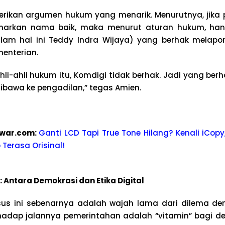
rikan argumen hukum yang menarik. Menurutnya, jika
arkan nama baik, maka menurut aturan hukum, han
lam hal ini Teddy Indra Wijaya) yang berhak melapo
menterian.
hli-ahli hukum itu, Komdigi tidak berhak. Jadi yang berha
dibawa ke pengadilan,” tegas Amien.
kwa
r.com:
Ganti LCD Tapi True Tone Hilang? Kenali iCopy,
 Terasa Orisinal!
k: Antara Demokrasi dan Etika Digital
us ini sebenarnya adalah wajah lama dari dilema demo
terhadap jalannya pemerintahan adalah “vitamin” bagi dem