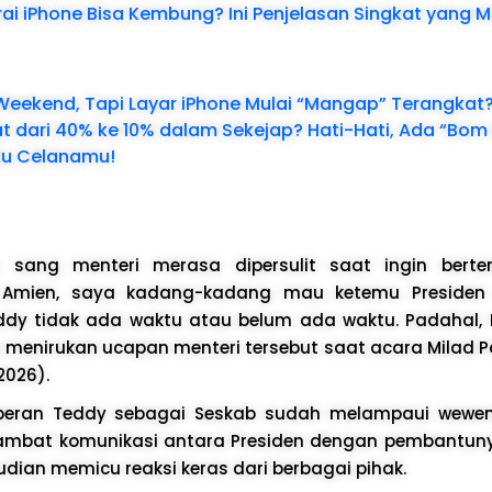
ai iPhone Bisa Kembung? Ini Penjelasan Singkat yang 
Weekend, Tapi Layar iPhone Mulai “Mangap” Terangkat
at dari 40% ke 10% dalam Sekejap? Hati-Hati, Ada “Bom
ku Celanamu!
, sang menteri merasa dipersulit saat ingin berte
 Amien, saya kadang-kadang mau ketemu Presiden
ddy tidak ada waktu atau belum ada waktu. Padahal,
n menirukan ucapan menteri tersebut saat acara Milad 
2026).
 peran Teddy sebagai Seskab sudah melampaui wewen
bat komunikasi antara Presiden dengan pembantunya
udian memicu reaksi keras dari berbagai pihak.