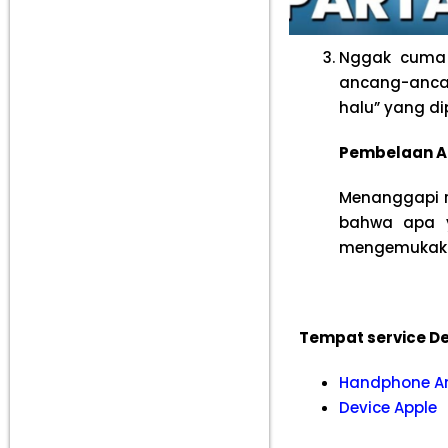
Nggak cuma 
ancang-ancan
halu” yang di
Pembelaan Am
Menanggapi r
bahwa apa y
mengemukakan
Tempat service De
Handphone A
Device Apple