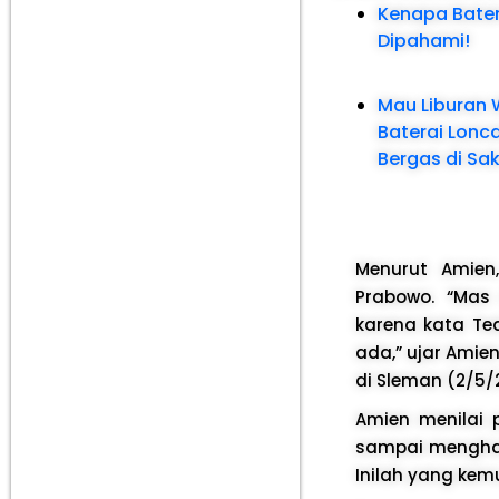
Kenapa Bater
Dipahami!
Mau Liburan 
Baterai Lonc
Bergas di Sa
Menurut Amien
Prabowo. “Mas
karena kata Te
ada,” ujar Amie
di Sleman (2/5/
Amien menilai
sampai mengham
Inilah yang kem