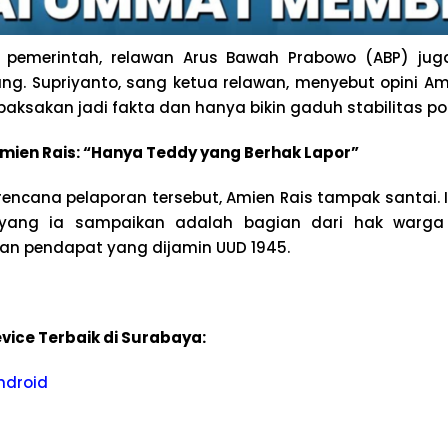
pemerintah, relawan Arus Bawah Prabowo (ABP) jug
g. Supriyanto, sang ketua relawan, menyebut opini Ami
paksakan jadi fakta dan hanya bikin gaduh stabilitas poli
ien Rais: “Hanya Teddy yang Berhak Lapor”
encana pelaporan tersebut, Amien Rais tampak santai.
ang ia sampaikan adalah bagian dari hak warga
 pendapat yang dijamin UUD 1945.
vice Terbaik di Surabaya:
ndroid