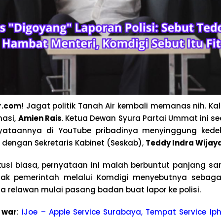
r.com
! Jagat politik Tanah Air kembali memanas nih. Kal
masi,
Amien Rais
. Ketua Dewan Syura Partai Ummat ini s
rnyataannya di YouTube pribadinya menyinggung kede
dengan Sekretaris Kabinet (Seskab),
Teddy Indra Wijay
kusi biasa, pernyataan ini malah berbuntut panjang s
ihak pemerintah melalui Komdigi menyebutnya seba
a relawan mulai pasang badan buat lapor ke polisi.
 war
:
iJoe – Apple Service Surabaya, Tempat Service Iph