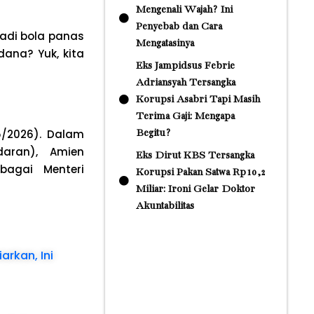
Mengenali Wajah? Ini
Penyebab dan Cara
adi bola panas
Mengatasinya
na? Yuk, kita
Eks Jampidsus Febrie
Adriansyah Tersangka
Korupsi Asabri Tapi Masih
Terima Gaji: Mengapa
5/2026). Dalam
Begitu?
daran), Amien
Eks Dirut KBS Tersangka
bagai Menteri
Korupsi Pakan Satwa Rp10,2
Miliar: Ironi Gelar Doktor
Akuntabilitas
rkan, Ini