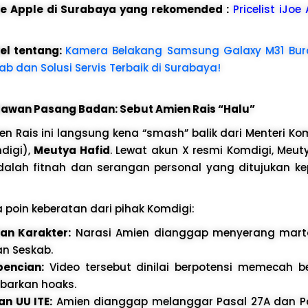
ice Apple di Surabaya yang rekomended :
Pricelist iJoe
kel tentang:
Kamera Belakang Samsung Galaxy M31 Bu
bab dan Solusi Servis Terbaik di Surabaya!
lawan Pasang Badan: Sebut Amien Rais “Halu”
n Rais ini langsung kena “smash” balik dari Menteri Ko
digi),
Meutya Hafid
. Lewat akun X resmi Komdigi, Meu
dalah fitnah dan serangan personal yang ditujukan k
a poin keberatan dari pihak Komdigi:
n Karakter:
Narasi Amien dianggap menyerang marta
an Seskab.
bencian:
Video tersebut dinilai berpotensi memecah 
barkan hoaks.
n UU ITE:
Amien dianggap melanggar Pasal 27A dan P