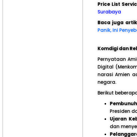
Price List Serv
Surabaya
Baca juga arti
Panik, Ini Penye
Komdigi dan Re
Pernyataan Amie
Digital (Menkom
narasi Amien a
negara.
Berikut beberap
Pembunuha
Presiden d
Ujaran Ke
dan menye
Pelanggara