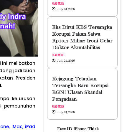
Read More
July 24, 2026
Eks Dirut KBS Tersangka
Korupsi Pakan Satwa
Rp10,2 Miliar: Ironi Gelar
Doktor Akuntabilitas
Read More
July 24, 2026
i ini melibatkan
edang jadi buah
katan Presiden
Kejagung Tetapkan
a
.
Tersangka Baru Korupsi
BGN! Ulasan Skandal
ampai ke urusan
Pengadaan
gai pembunuhan
Read More
July 24, 2026
one, iMac, iPad
Face ID iPhone Tidak