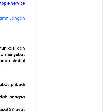
 Apple Service
ram? Jangan
munikasi dan
tya menyebut
epada simbol
bat pribadi
belah bangsa
asal 28 ayat