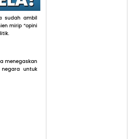
a sudah ambil
en mirip “opini
tik.
 Ia menegaskan
 negara untuk