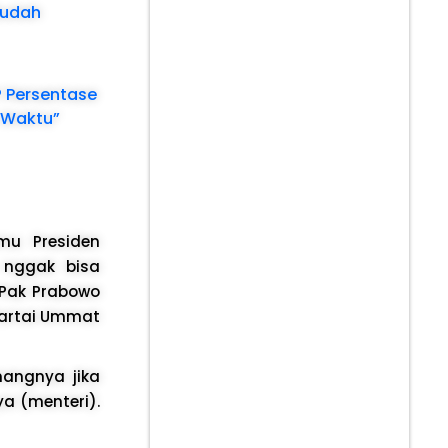
Mudah
? Persentase
 Waktu”
mu Presiden
 nggak bisa
 Pak Prabowo
Partai Ummat
angnya jika
 (menteri).