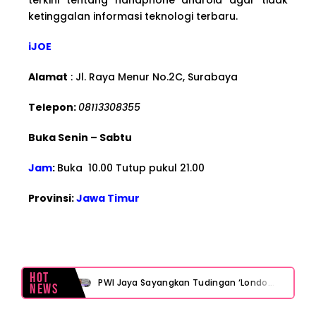
ketinggalan informasi teknologi terbaru.
iJOE
Alamat
: Jl. Raya Menur No.2C, Surabaya
Telepon:
08113308355
Buka Senin – Sabtu
Jam
:
Buka 10.00 Tutup pukul 21.00
Provinsi:
Jawa Timur
Hot
PWI Jaya Sayangkan Tudingan ‘Londo Ireng’ terhadap Jurnalis, Ini Ulasannya
News
Prabowo Sebut ‘Londo Ireng’, Ray Rangkuti Desak DPR Bersikap, Ini Ulasan Politiknya