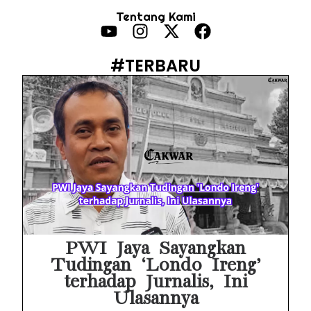
Tentang Kami
MAKI Soroti Penahanan Eks Jampidsus Febrie Adriansyah Tanpa Rompi Pink
Febrie Adriansyah Ditahan, Mengapa Tanpa Rompi Pink? Ini Penjelasan dan Faktanya
#TERBARU
Babak Baru Kasus Febrie Adriansyah, Rencana Praperadilan Penyitaan Emas dan Uang Tunai Jadi Sorotan
Baterai Apple Watch Cepat Boros? Ini Penyebab dan Cara Mengatasinya
HP Huawei Cepat Panas? Ini Penyebab Utama dan Cara Mengatasinya
HP Realme Kena Air Tidak Bisa Dicas? Jangan Langsung Charge, Ini Solusinya
Face ID iPhone Tidak Mengenali Wajah? Ini Penyebab dan Cara Mengatasinya
Eks Jampidsus Febrie Adriansyah Tersangka Korupsi Asabri Tapi Masih Terima Gaji: Mengapa Begitu?
PWI Jaya Sayangkan
Tudingan ‘Londo Ireng’
terhadap Jurnalis, Ini
Ulasannya