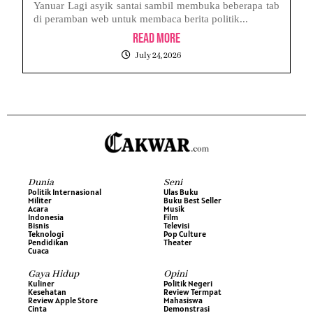
Yanuar Lagi asyik santai sambil membuka beberapa tab
di peramban web untuk membaca berita politik...
Read More
July 24, 2026
Dunia
Seni
Politik Internasional
Ulas Buku
Militer
Buku Best Seller
Acara
Musik
Indonesia
Film
Bisnis
Televisi
Teknologi
Pop Culture
Pendidikan
Theater
Cuaca
Gaya Hidup
Opini
Kuliner
Politik Negeri
Kesehatan
Review Termpat
Review Apple Store
Mahasiswa
Cinta
Demonstrasi