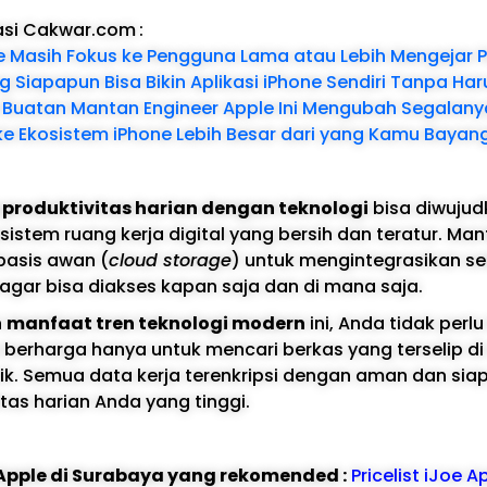
asi Cakwar.com
:
 Masih Fokus ke Pengguna Lama atau Lebih Mengejar P
g Siapapun Bisa Bikin Aplikasi iPhone Sendiri Tanpa Ha
I Buatan Mantan Engineer Apple Ini Mengubah Segalany
 Ekosistem iPhone Lebih Besar dari yang Kamu Bayangk
produktivitas harian dengan teknologi
bisa diwujud
stem ruang kerja digital yang bersih dan teratur. Ma
asis awan (
cloud storage
) untuk mengintegrasikan se
gar bisa diakses kapan saja dan di mana saja.
n
manfaat tren teknologi modern
ini, Anda tidak perlu
erharga hanya untuk mencari berkas yang terselip d
ik. Semua data kerja terenkripsi dengan aman dan si
tas harian Anda yang tinggi.
e Apple di Surabaya yang rekomended :
Pricelist iJoe A