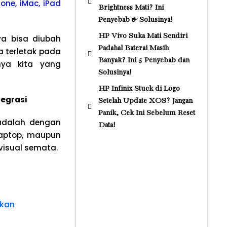
one, iMac, iPad
Brightness Mati? Ini
Penyebab & Solusinya!
HP Vivo Suka Mati Sendiri
a bisa diubah
Padahal Baterai Masih
a terletak pada
Banyak? Ini 5 Penyebab dan
nya kita yang
Solusinya!
HP Infinix Stuck di Logo
tegrasi
Setelah Update XOS? Jangan
Panik, Cek Ini Sebelum Reset
 adalah dengan
Data!
laptop, maupun
visual semata.
ukan