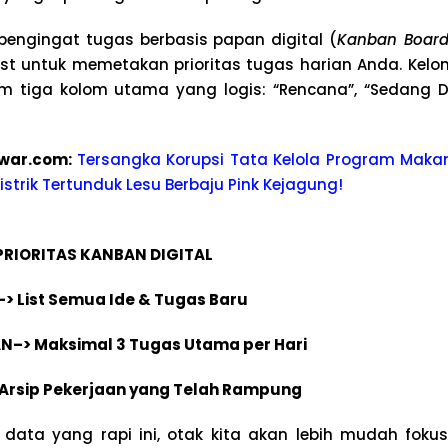
pengingat tugas berbasis papan digital (
Kanban Boar
ist untuk memetakan prioritas tugas harian Anda. Kel
m tiga kolom utama yang logis: “Rencana”, “Sedang Di
kwa
r.com:
Tersangka Korupsi Tata Kelola Program Makan 
istrik Tertunduk Lesu Berbaju Pink Kejagung!
PRIORITAS KANBAN DIGITAL
> List Semua Ide & Tugas Baru
N–> Maksimal 3 Tugas Utama per Hari
 Arsip Pekerjaan yang Telah Rampung
si data yang rapi ini, otak kita akan lebih mudah fok