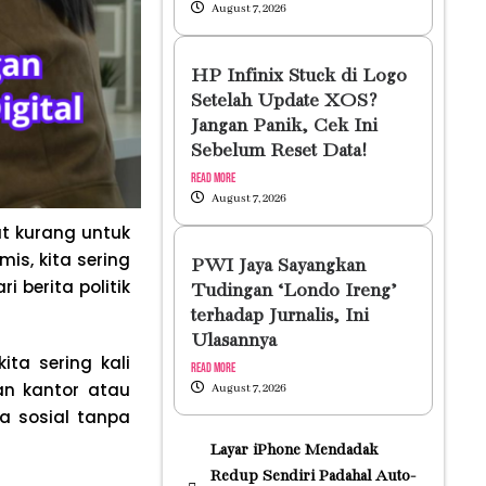
August 7, 2026
HP Infinix Stuck di Logo
Setelah Update XOS?
Jangan Panik, Cek Ini
Sebelum Reset Data!
Read More
August 7, 2026
t kurang untuk
s, kita sering
PWI Jaya Sayangkan
i berita politik
Tudingan ‘Londo Ireng’
terhadap Jurnalis, Ini
Ulasannya
ta sering kali
Read More
an kantor atau
August 7, 2026
 sosial tanpa
Layar iPhone Mendadak
Redup Sendiri Padahal Auto-