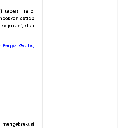
d
) seperti Trello,
ompokkan setiap
kerjakan”, dan
Bergizi Gratis,
us mengeksekusi