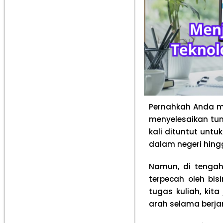
Pernahkah Anda m
menyelesaikan tu
kali dituntut untu
dalam negeri hing
Namun, di tengah 
terpecah oleh bis
tugas kuliah, kit
arah selama berj