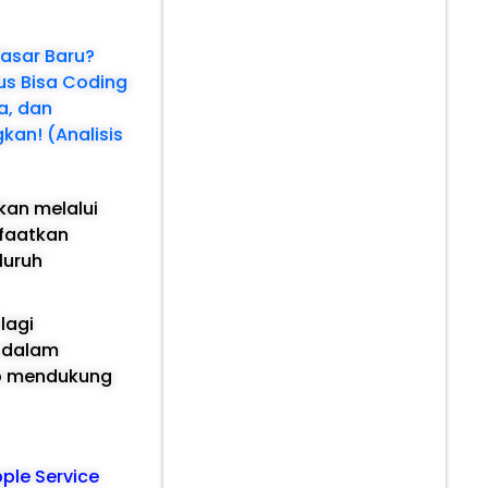
asar Baru?
rus Bisa Coding
a, dan
an! (Analisis
kan melalui
nfaatkan
luruh
 lagi
i dalam
ap mendukung
pple Service