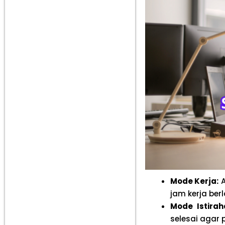
Mode Kerja:
A
jam kerja ber
Mode Istirah
selesai agar