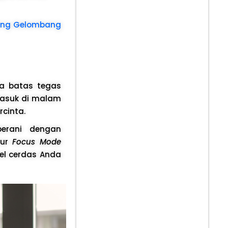
lang Gelombang
ya batas tegas
 masuk di malam
rcinta.
berani dengan
tur
Focus Mode
el cerdas Anda