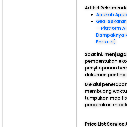
Artikel Rekomend
Apakah Apple
Gila! Sekaran
— Platform A
Dampaknya ke
Forto.id)
Saat ini,
menjaga 
pembentukan ekosi
penyimpanan berb
dokumen penting a
Melalui penerapa
membuang waktu b
tumpukan map fis
pergerakan mobili
Price List Servic