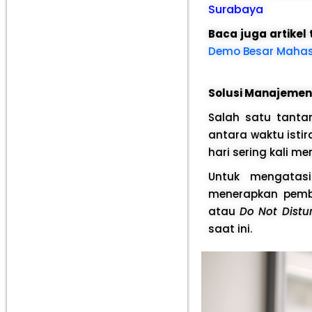
Surabaya
Baca juga artikel
Demo Besar Mahasi
Solusi Manajemen 
Salah satu tanta
antara waktu istir
hari sering kali 
Untuk mengatas
menerapkan pemba
atau
Do Not Distu
saat ini.