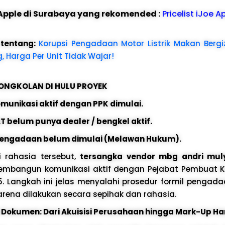
e Apple di Surabaya yang rekomended :
Pricelist iJoe A
 tentang:
Korupsi Pengadaan Motor Listrik Makan Bergizi
 Harga Per Unit Tidak Wajar!
KONGKOLAN DI HULU PROYEK
Komunikasi aktif dengan PPK dimulai.
 YAT belum punya dealer / bengkel aktif.
 Pengadaan belum dimulai (Melawan Hukum).
i rahasia tersebut,
tersangka vendor mbg andri mul
membangun komunikasi aktif dengan Pejabat Pembuat 
25. Langkah ini jelas menyalahi prosedur formil penga
arena dilakukan secara sepihak dan rahasia.
 Dokumen: Dari Akuisisi Perusahaan hingga Mark-Up H