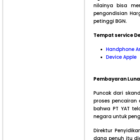
nilainya bisa m
pengondisian Harg
petinggi BGN.
Tempat service De
Handphone A
Device Apple
Pembayaran Lunas 
Puncak dari skan
proses pencairan 
bahwa PT YAT tel
negara untuk peng
Direktur Penyidi
dana penuh itu d