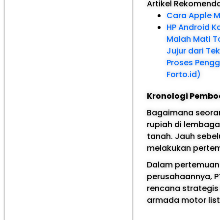
Artikel Rekomend
Cara Apple M
HP Android Ka
Malah Mati T
Jujur dari T
Proses Pengg
Forto.id)
Kronologi Pembo
Bagaimana seorang
rupiah di lembag
tanah. Jauh sebel
melakukan pertem
Dalam pertemuan t
perusahaannya, P
rencana strategis
armada motor list