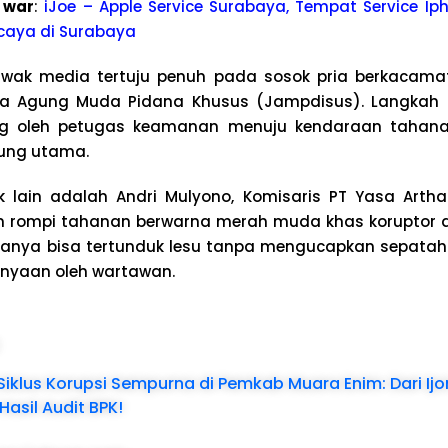
 war
:
iJoe – Apple Service Surabaya, Tempat Service Iph
caya di Surabaya
wak media tertuju penuh pada sosok pria berkacama
a Agung Muda Pidana Khusus (Jampdisus). Langkah 
ing oleh petugas keamanan menuju kendaraan tahan
dung utama.
ak lain adalah Andri Mulyono, Komisaris PT Yasa Arth
n rompi tahanan berwarna merah muda khas koruptor
a hanya bisa tertunduk lesu tanpa mengucapkan sepata
nyaan oleh wartawan.
:
Siklus Korupsi Sempurna di Pemkab Muara Enim: Dari Ijo
asil Audit BPK!