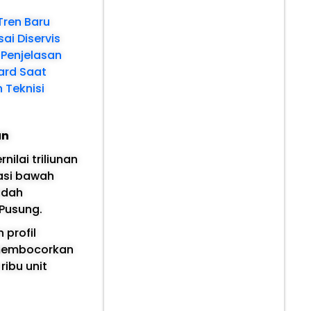
Tren Baru
ai Diservis
 Penjelasan
ard Saat
 Teknisi
un
ilai triliunan
asi bawah
udah
Pusung.
 profil
 membocorkan
ibu unit