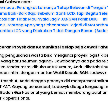
asi Cakwar.com
:
embuat Perangkat Lamanya Tetap Relevan di Tengah 
mu Baik-Baik Saja Sebelum Ganti LCD, tapi Begitu Seles
otal dan Tidak Mau Nyala Lagi? JANGAN Panik Dulu — Ini
eknisi tentang Apa yang Sebenarnya Terjadi di Motherbo
antian LCD yang Dilakukan Tidak Dengan Benar! (Bedah
coran Proyek dan Komunikasi Gelap Sejak Awal Tah
 pengusaha swasta bisa mengunci proyek logistik bern
a yang baru seumur jagung? Jawabannya ada pada rel
um tender resmi dibuka untuk umum, Andri diketahui s
uan intim dengan mantan Wakil Kepala BGN, Lodewyk 
ersebut, Andri dengan percaya diri mempresentasikan
T YAT. Gayung bersambut, Lodewyk diduga langsung
 Badan Gizi Nasional yang berniat memborong puluhan r
rik operasional.