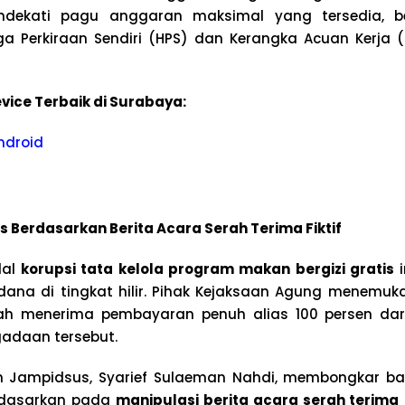
endekati pagu anggaran maksimal yang tersedia, b
a Perkiraan Sendiri (HPS) dan Kerangka Acuan Kerja (
vice Terbaik di Surabaya:
ndroid
Berdasarkan Berita Acara Serah Terima Fiktif
dal
korupsi tata kelola program makan bergizi gratis
i
dana di tingkat hilir. Pihak Kejaksaan Agung menemuka
ah menerima pembayaran penuh alias 100 persen da
adaan tersebut.
kan Jampidsus, Syarief Sulaeman Nahdi, membongkar b
idasarkan pada
manipulasi berita acara serah terima