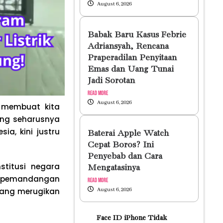
August 6, 2026
Babak Baru Kasus Febrie
Adriansyah, Rencana
Praperadilan Penyitaan
Emas dan Uang Tunai
Jadi Sorotan
Read More
August 6, 2026
u membuat kita
ang seharusnya
ia, kini justru
Baterai Apple Watch
Cepat Boros? Ini
Penyebab dan Cara
titusi negara
Mengatasinya
hi pemandangan
Read More
yang merugikan
August 6, 2026
Face ID iPhone Tidak