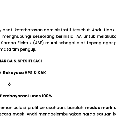
asati keterbatasan administratif tersebut, Andri tidak
g menghubungi seseorang berinisial AA untuk melakukan
 Sarana Elektrik (ASE) murni sebagai alat topeng aga
 mata tim penguji.
 HARGA & SPESIFIKASI
ð
Rekayasa HPS & KAK
ò
Pembayaran Lunas 100%
memanipulasi profil perusahaan, barulah
modus mark up
secara masif. Andri menggelembungkan harga satuan 