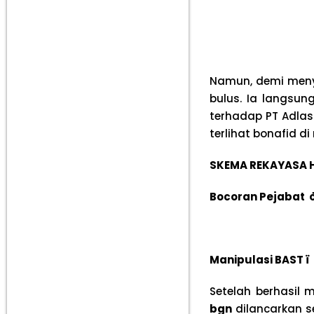
Namun, demi menyi
bulus. Ia langsun
terhadap PT Adlas
terlihat bonafid di
SKEMA REKAYASA
Bocoran Pejabat
Manipulasi BAST
ï
Setelah berhasil 
bgn
dilancarkan 