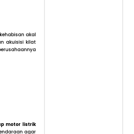
 kehabisan akal
 akuisisi kilat
r perusahaannya
 motor listrik
kendaraan agar