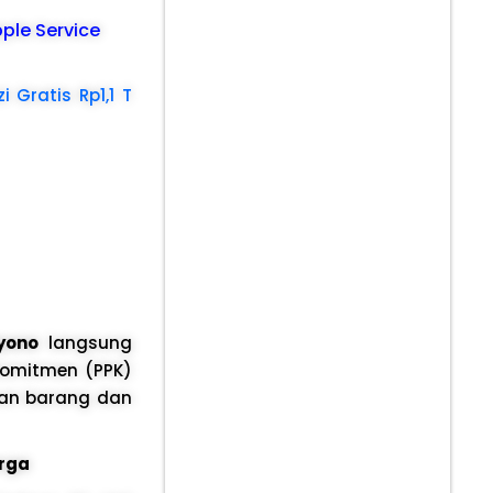
pple Service
 Gratis Rp1,1 T
yono
langsung
Komitmen (PPK)
daan barang dan
arga