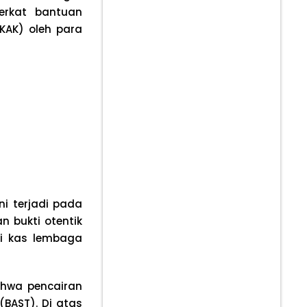
erkat bantuan
KAK) oleh para
ni terjadi pada
n bukti otentik
ri kas lembaga
ahwa pencairan
(BAST). Di atas