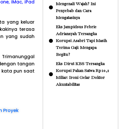
one, iMac, iPad
Mengenali Wajah? Ini
Penyebab dan Cara
Mengatasinya
ta yang keluar
Eks Jampidsus Febrie
kakinya terasa
Adriansyah Tersangka
an yang sudah
Korupsi Asabri Tapi Masih
Terima Gaji: Mengapa
Begitu?
a Trimanunggal
 dengan tangan
Eks Dirut KBS Tersangka
h kata pun saat
Korupsi Pakan Satwa Rp10,2
Miliar: Ironi Gelar Doktor
Akuntabilitas
n Proyek