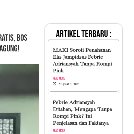
artikel terbaru :
atis, Bos
jagung!
MAKI Soroti Penahanan
Eks Jampidsus Febrie
Adriansyah Tanpa Rompi
Pink
Read More
August 6, 2026
Febrie Adriansyah
Ditahan, Mengapa Tanpa
Rompi Pink? Ini
Penjelasan dan Faktanya
Read More