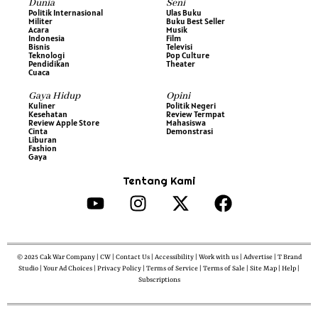
Dunia
Seni
Politik Internasional
Ulas Buku
Militer
Buku Best Seller
Acara
Musik
Indonesia
Film
Bisnis
Televisi
Teknologi
Pop Culture
Pendidikan
Theater
Cuaca
Gaya Hidup
Opini
Kuliner
Politik Negeri
Kesehatan
Review Termpat
Review Apple Store
Mahasiswa
Cinta
Demonstrasi
Liburan
Fashion
Gaya
Tentang Kami
© 2025 Cak War Company | CW | Contact Us | Accessibility | Work with us | Advertise | T Brand
Studio | Your Ad Choices | Privacy Policy | Terms of Service | Terms of Sale | Site Map | Help |
Subscriptions