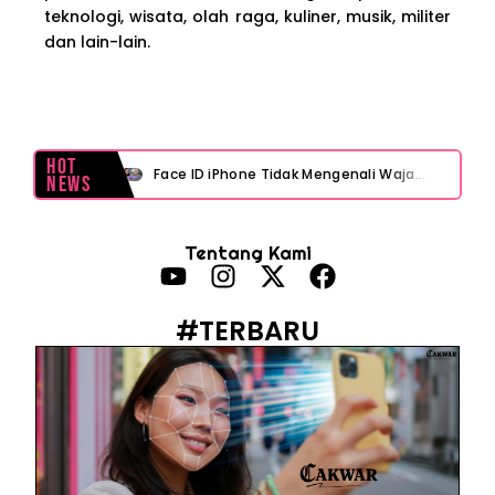
teknologi, wisata, olah raga, kuliner, musik, militer
dan lain-lain.
Hot
Face ID iPhone Tidak Mengenali Wajah? Ini Penyebab dan Cara Mengatasinya
News
Eks Jampidsus Febrie Adriansyah Tersangka Korupsi Asabri Tapi Masih Terima Gaji: Mengapa Begitu?
Tentang Kami
Eks Dirut KBS Tersangka Korupsi Pakan Satwa Rp10,2 Miliar: Ironi Gelar Doktor Akuntabilitas
Kejagung Tetapkan Tersangka Baru Korupsi BGN! Ulasan Skandal Pengadaan
#TERBARU
Motor Listrik BGN Rp1 Triliun Berujung Korupsi dan Disegel Kejagung
Istana Tegur Gaya Komunikasi Menteri PU Dody Hanggodo: Ulasan Komunikasi Krisis Pejabat Publik
Menteri PU Bidik Pidana Kasus Surat Cuti ASN Palsu! Begini Tanggapan PERADI YLC Surakarta