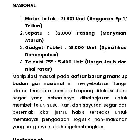
NASIONAL
Motor Listrik : 21.801 Unit (Anggaran Rp 1,1
Triliun)
Sepatu : 32.000 Pasang (Menyalahi
Aturan)
Gadget Tablet : 31.000 Unit (Spesifikasi
Dimanipulasi)
Televisi 75″ : 5.400 Unit (Harga Jauh dari
Nilai Pasar)
Manipulasi massal pada
daftar barang mark up
badan gizi nasional
ini menyebabkan fungsi
utama lembaga menjadi timpang. Alokasi dana
segar yang seharusnya dibelanjakan untuk
membeli telur, susu, ikan, dan sayuran segar dari
peternak lokal justru habis tersedot untuk
membiayai pengadaan logistik non-makanan
yang harganya sudah digelembungkan.
Media sosial: