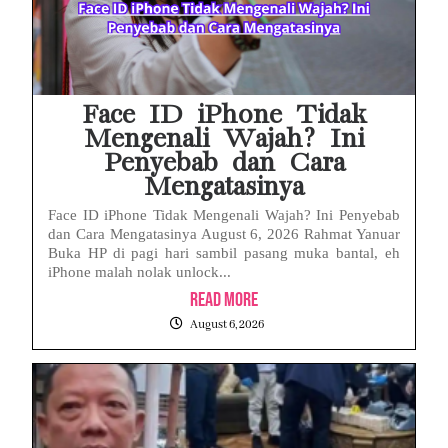
Heboh Dugaan Surat Cuti ASN Palsu di Kementerian PU! Begini Pandangan Hukum PERADI YLC Surakarta
iMac Kesayangan Makin Lemot? Waspadai 6 Kebiasaan Sepele Ini yang Bikin Performa iMac Drop
Cuma Buka Browser tapi MacBook Panas Membara? Ini 5 Pemicu Tersembunyi
Face ID iPhone Tidak
Mengenali Wajah? Ini
Penyebab dan Cara
Mengatasinya
Face ID iPhone Tidak Mengenali Wajah? Ini Penyebab
dan Cara Mengatasinya August 6, 2026 Rahmat Yanuar
Buka HP di pagi hari sambil pasang muka bantal, eh
iPhone malah nolak unlock...
Read More
August 6, 2026