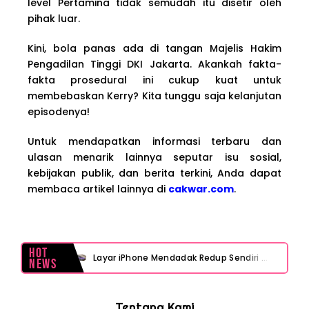
level Pertamina tidak semudah itu disetir oleh
pihak luar.
Kini, bola panas ada di tangan Majelis Hakim
Pengadilan Tinggi DKI Jakarta. Akankah fakta-
fakta prosedural ini cukup kuat untuk
membebaskan Kerry? Kita tunggu saja kelanjutan
episodenya!
Untuk mendapatkan informasi terbaru dan
ulasan menarik lainnya seputar isu sosial,
kebijakan publik, dan berita terkini, Anda dapat
membaca artikel lainnya di
cakwar.com
.
Hot
Layar iPhone Mendadak Redup Sendiri Padahal Auto-Brightness Mati? Ini Penyebab & Solusinya!
News
HP Vivo Suka Mati Sendiri Padahal Baterai Masih Banyak? Ini 5 Penyebab dan Solusinya!
Tentang Kami