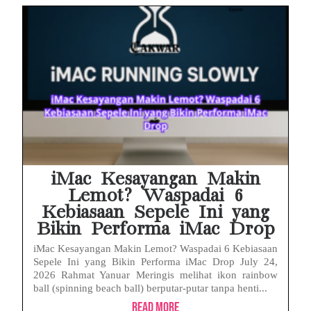
iMac Kesayangan Makin
Lemot? Waspadai 6
Kebiasaan Sepele Ini yang
Bikin Performa iMac Drop
iMac Kesayangan Makin Lemot? Waspadai 6 Kebiasaan
Sepele Ini yang Bikin Performa iMac Drop July 24,
2026 Rahmat Yanuar Meringis melihat ikon rainbow
ball (spinning beach ball) berputar-putar tanpa henti...
Read More