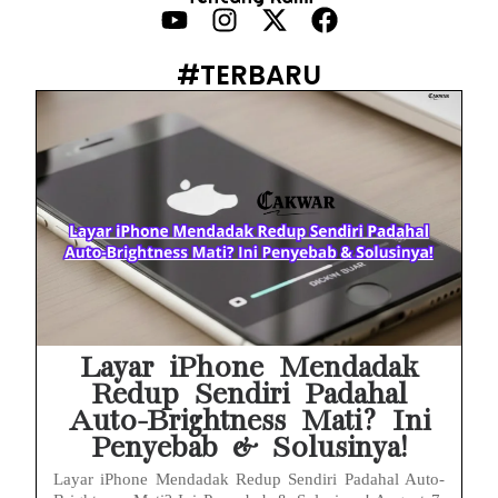
HP Infinix Stuck di Logo Setelah Update XOS? Jangan Panik, Cek Ini Sebelum Reset Data!
PWI Jaya Sayangkan Tudingan ‘Londo Ireng’ terhadap Jurnalis, Ini Ulasannya
#TERBARU
Prabowo Sebut ‘Londo Ireng’, Ray Rangkuti Desak DPR Bersikap, Ini Ulasan Politiknya
MAKI Soroti Penahanan Eks Jampidsus Febrie Adriansyah Tanpa Rompi Pink
Febrie Adriansyah Ditahan, Mengapa Tanpa Rompi Pink? Ini Penjelasan dan Faktanya
Babak Baru Kasus Febrie Adriansyah, Rencana Praperadilan Penyitaan Emas dan Uang Tunai Jadi Sorotan
Baterai Apple Watch Cepat Boros? Ini Penyebab dan Cara Mengatasinya
HP Huawei Cepat Panas? Ini Penyebab Utama dan Cara Mengatasinya
Layar iPhone Mendadak
Redup Sendiri Padahal
Auto-Brightness Mati? Ini
Penyebab & Solusinya!
Layar iPhone Mendadak Redup Sendiri Padahal Auto-