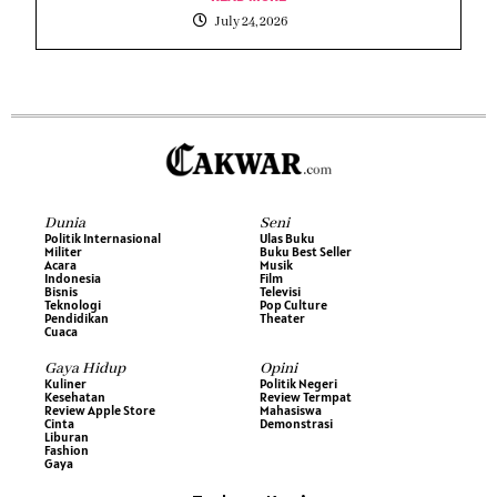
July 24, 2026
Dunia
Seni
Politik Internasional
Ulas Buku
Militer
Buku Best Seller
Acara
Musik
Indonesia
Film
Bisnis
Televisi
Teknologi
Pop Culture
Pendidikan
Theater
Cuaca
Gaya Hidup
Opini
Kuliner
Politik Negeri
Kesehatan
Review Termpat
Review Apple Store
Mahasiswa
Cinta
Demonstrasi
Liburan
Fashion
Gaya