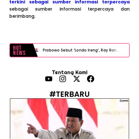
terkini sebagai sumber informasi terpercaya
sebagai sumber informasi terpercaya dan
berimbang.
Hot
Prabowo Sebut ‘Londo Ireng’, Ray Rangkuti Desak DPR Bersikap, Ini Ulasan Politiknya
News
MAKI Soroti Penahanan Eks Jampidsus Febrie Adriansyah Tanpa Rompi Pink
Tentang Kami
Febrie Adriansyah Ditahan, Mengapa Tanpa Rompi Pink? Ini Penjelasan dan Faktanya
Babak Baru Kasus Febrie Adriansyah, Rencana Praperadilan Penyitaan Emas dan Uang Tunai Jadi Sorotan
#TERBARU
Baterai Apple Watch Cepat Boros? Ini Penyebab dan Cara Mengatasinya
HP Huawei Cepat Panas? Ini Penyebab Utama dan Cara Mengatasinya
HP Realme Kena Air Tidak Bisa Dicas? Jangan Langsung Charge, Ini Solusinya