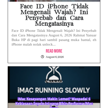
Face ID iPhone Tidak
Mengenali Wajah? Ini
Penyebab dan Cara
Mengatasinya
Face ID iPhone Tidak Mengenali Wajah? Ini Penyebab
dan Cara Mengatasinya August 6, 2026 Rahmat Yanuar
Buka HP di pagi hari sambil pasang muka bantal, eh
iPhone malah nolak unlock...
Read More
August 6, 2026