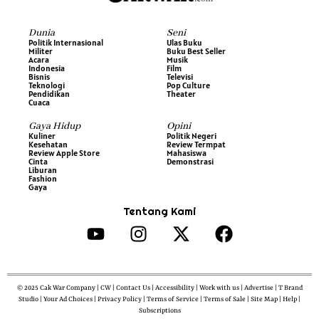
Dunia
Seni
Politik Internasional
Ulas Buku
Militer
Buku Best Seller
Acara
Musik
Indonesia
Film
Bisnis
Televisi
Teknologi
Pop Culture
Pendidikan
Theater
Cuaca
Gaya Hidup
Opini
Kuliner
Politik Negeri
Kesehatan
Review Termpat
Review Apple Store
Mahasiswa
Cinta
Demonstrasi
Liburan
Fashion
Gaya
Tentang Kami
© 2025 Cak War Company | CW | Contact Us | Accessibility | Work with us | Advertise | T Brand
Studio | Your Ad Choices | Privacy Policy | Terms of Service | Terms of Sale | Site Map | Help |
Subscriptions