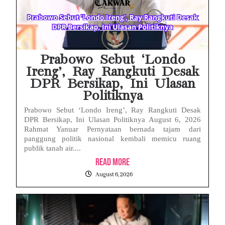
Face ID iPhone Tidak Mengenali Wajah? Ini Penyebab dan Cara Mengatasinya
Eks Jampidsus Febrie Adriansyah Tersangka Korupsi Asabri Tapi Masih Terima Gaji: Mengapa Begitu?
Eks Dirut KBS Tersangka Korupsi Pakan Satwa Rp10,2 Miliar: Ironi Gelar Doktor Akuntabilitas
Prabowo Sebut ‘Londo
Ireng’, Ray Rangkuti Desak
DPR Bersikap, Ini Ulasan
Politiknya
Prabowo Sebut ‘Londo Ireng’, Ray Rangkuti Desak
DPR Bersikap, Ini Ulasan Politiknya August 6, 2026
Rahmat Yanuar Pernyataan bernada tajam dari
panggung politik nasional kembali memicu ruang
publik tanah air....
Read More
August 6, 2026