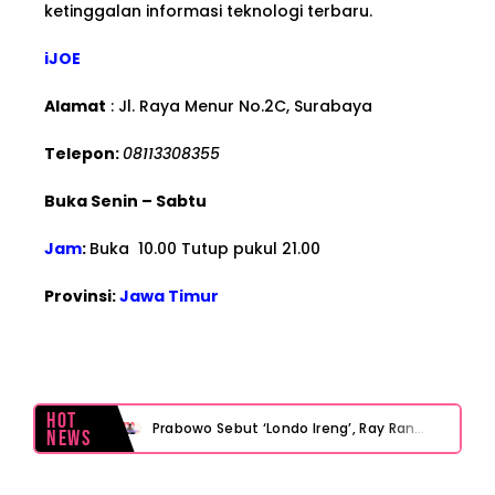
ketinggalan informasi teknologi terbaru.
iJOE
Alamat
: Jl. Raya Menur No.2C, Surabaya
Telepon:
08113308355
Buka Senin – Sabtu
Jam
:
Buka 10.00 Tutup pukul 21.00
Provinsi:
Jawa Timur
Hot
Prabowo Sebut ‘Londo Ireng’, Ray Rangkuti Desak DPR Bersikap, Ini Ulasan Politiknya
News
MAKI Soroti Penahanan Eks Jampidsus Febrie Adriansyah Tanpa Rompi Pink