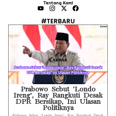
Tentang Kami
Febrie Adriansyah Ditahan, Mengapa Tanpa Rompi Pink? Ini Penjelasan dan Faktanya
Babak Baru Kasus Febrie Adriansyah, Rencana Praperadilan Penyitaan Emas dan Uang Tunai Jadi Sorotan
#TERBARU
Baterai Apple Watch Cepat Boros? Ini Penyebab dan Cara Mengatasinya
HP Huawei Cepat Panas? Ini Penyebab Utama dan Cara Mengatasinya
HP Realme Kena Air Tidak Bisa Dicas? Jangan Langsung Charge, Ini Solusinya
Face ID iPhone Tidak Mengenali Wajah? Ini Penyebab dan Cara Mengatasinya
Eks Jampidsus Febrie Adriansyah Tersangka Korupsi Asabri Tapi Masih Terima Gaji: Mengapa Begitu?
Eks Dirut KBS Tersangka Korupsi Pakan Satwa Rp10,2 Miliar: Ironi Gelar Doktor Akuntabilitas
Prabowo Sebut ‘Londo
Ireng’, Ray Rangkuti Desak
DPR Bersikap, Ini Ulasan
Politiknya
Prabowo Sebut ‘Londo Ireng’, Ray Rangkuti Desak