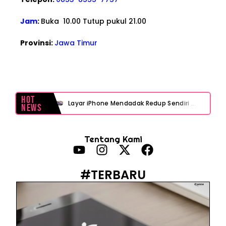
Jam
:
Buka 10.00 Tutup pukul 21.00
Provinsi:
Jawa Timur
Hot
Layar iPhone Mendadak Redup Sendiri Padahal Auto-Brightness Mati? Ini Penyebab & Solusinya!
News
HP Vivo Suka Mati Sendiri Padahal Baterai Masih Banyak? Ini 5 Penyebab dan Solusinya!
Tentang Kami
HP Infinix Stuck di Logo Setelah Update XOS? Jangan Panik, Cek Ini Sebelum Reset Data!
PWI Jaya Sayangkan Tudingan ‘Londo Ireng’ terhadap Jurnalis, Ini Ulasannya
#TERBARU
Prabowo Sebut ‘Londo Ireng’, Ray Rangkuti Desak DPR Bersikap, Ini Ulasan Politiknya
MAKI Soroti Penahanan Eks Jampidsus Febrie Adriansyah Tanpa Rompi Pink