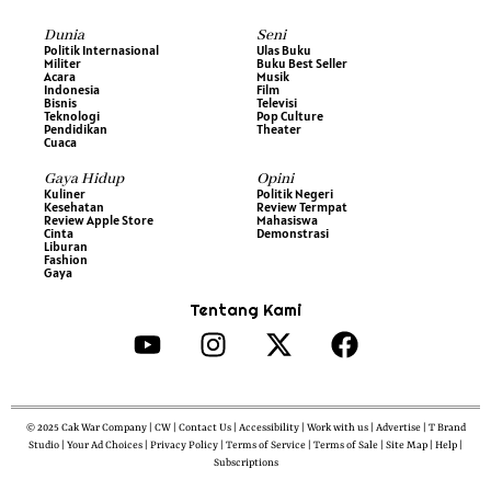
Dunia
Seni
Politik Internasional
Ulas Buku
Militer
Buku Best Seller
Acara
Musik
Indonesia
Film
Bisnis
Televisi
Teknologi
Pop Culture
Pendidikan
Theater
Cuaca
Gaya Hidup
Opini
Kuliner
Politik Negeri
Kesehatan
Review Termpat
Review Apple Store
Mahasiswa
Cinta
Demonstrasi
Liburan
Fashion
Gaya
Tentang Kami
© 2025 Cak War Company | CW | Contact Us | Accessibility | Work with us | Advertise | T Brand
Studio | Your Ad Choices | Privacy Policy | Terms of Service | Terms of Sale | Site Map | Help |
Subscriptions