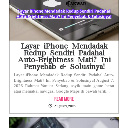
Febrie Adriansyah Ditahan, Mengapa Tanpa Rompi Pink? Ini Penjelasan dan Faktanya
Babak Baru Kasus Febrie Adriansyah, Rencana Praperadilan Penyitaan Emas dan Uang Tunai Jadi Sorotan
Baterai Apple Watch Cepat Boros? Ini Penyebab dan Cara Mengatasinya
HP Huawei Cepat Panas? Ini Penyebab Utama dan Cara Mengatasinya
Layar iPhone Mendadak
Redup Sendiri Padahal
Auto-Brightness Mati? Ini
Penyebab & Solusinya!
Layar iPhone Mendadak Redup Sendiri Padahal Auto-
Brightness Mati? Ini Penyebab & Solusinya! August 7,
2026 Rahmat Yanuar Sedang asyik main game berat
atau memakai navigasi Google Maps di bawah terik...
Read More
August 7, 2026