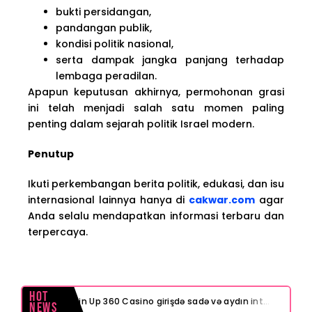
bukti persidangan,
pandangan publik,
kondisi politik nasional,
serta dampak jangka panjang terhadap
lembaga peradilan.
Apapun keputusan akhirnya, permohonan grasi
ini telah menjadi salah satu momen paling
penting dalam sejarah politik Israel modern.
Penutup
Ikuti perkembangan berita politik, edukasi, dan isu
internasional lainnya hanya di
cakwar.com
agar
Anda selalu mendapatkan informasi terbaru dan
terpercaya.
Hot
Pin Up 360 Casino girişdə sadə və aydın interfeys necə işinizi asanlaşdırır
News