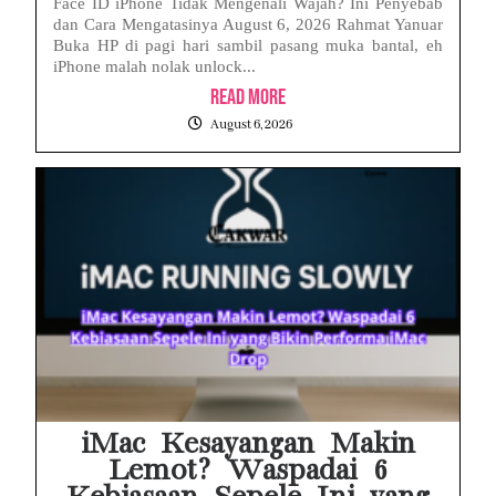
Face ID iPhone Tidak Mengenali Wajah? Ini Penyebab
dan Cara Mengatasinya August 6, 2026 Rahmat Yanuar
Buka HP di pagi hari sambil pasang muka bantal, eh
iPhone malah nolak unlock...
Read More
August 6, 2026
iMac Kesayangan Makin
Lemot? Waspadai 6