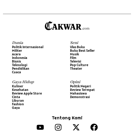
Dunia
Seni
Politik Internasional
Ulas Buku
Militer
Buku Best Seller
Acara
Musik
Indonesia
Film
Bisnis
Televisi
Teknologi
Pop Culture
Pendidikan
Theater
Cuaca
Gaya Hidup
Opini
Kuliner
Politik Negeri
Kesehatan
Review Termpat
Review Apple Store
Mahasiswa
Cinta
Demonstrasi
Liburan
Fashion
Gaya
Tentang Kami