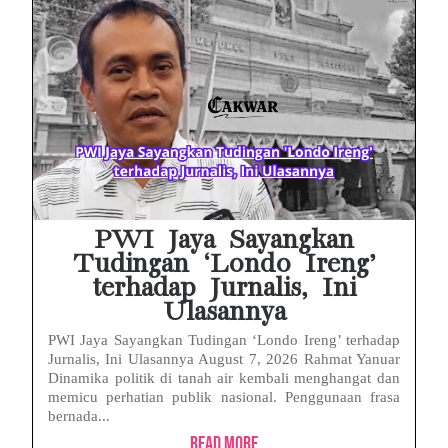
Babak Baru Kasus Febrie Adriansyah, Rencana Praperadilan Penyitaan Emas dan Uang Tunai Jadi Sorotan
Baterai Apple Watch Cepat Boros? Ini Penyebab dan Cara Mengatasinya
HP Huawei Cepat Panas? Ini Penyebab Utama dan Cara Mengatasinya
HP Realme Kena Air Tidak Bisa Dicas? Jangan Langsung Charge, Ini Solusinya
Face ID iPhone Tidak Mengenali Wajah? Ini Penyebab dan Cara Mengatasinya
Eks Jampidsus Febrie Adriansyah Tersangka Korupsi Asabri Tapi Masih Terima Gaji: Mengapa Begitu?
PWI Jaya Sayangkan
Tudingan ‘Londo Ireng’
terhadap Jurnalis, Ini
Ulasannya
PWI Jaya Sayangkan Tudingan ‘Londo Ireng’ terhadap
Jurnalis, Ini Ulasannya August 7, 2026 Rahmat Yanuar
Dinamika politik di tanah air kembali menghangat dan
memicu perhatian publik nasional. Penggunaan frasa
bernada...
Read More