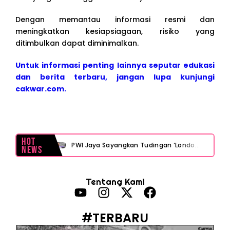
Dengan memantau informasi resmi dan
meningkatkan kesiapsiagaan, risiko yang
ditimbulkan dapat diminimalkan.
Untuk informasi penting lainnya seputar edukasi
dan berita terbaru, jangan lupa kunjungi
cakwar.com.
Hot
PWI Jaya Sayangkan Tudingan ‘Londo Ireng’ terhadap Jurnalis, Ini Ulasannya
News
Prabowo Sebut ‘Londo Ireng’, Ray Rangkuti Desak DPR Bersikap, Ini Ulasan Politiknya
Tentang Kami
MAKI Soroti Penahanan Eks Jampidsus Febrie Adriansyah Tanpa Rompi Pink
Febrie Adriansyah Ditahan, Mengapa Tanpa Rompi Pink? Ini Penjelasan dan Faktanya
#TERBARU