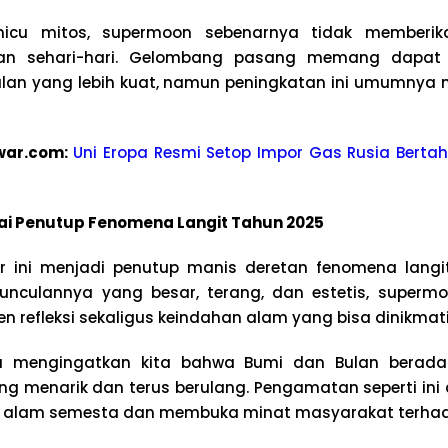
micu mitos, supermoon sebenarnya tidak memberi
an sehari-hari. Gelombang pasang memang dapat 
Bulan yang lebih kuat, namun peningkatan ini umumnya
war.com:
Uni Eropa Resmi Setop Impor Gas Rusia Bertah
i Penutup Fenomena Langit Tahun 2025
r ini menjadi penutup manis deretan fenomena lang
unculannya yang besar, terang, dan estetis, superm
refleksi sekaligus keindahan alam yang bisa dinikmat
ga mengingatkan kita bahwa Bumi dan Bulan berad
ang menarik dan terus berulang. Pengamatan seperti in
p alam semesta dan membuka minat masyarakat terhad