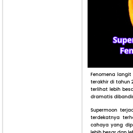
Fenomena langit 
terakhir di tahu
terlihat lebih b
dramatis dibandi
Supermoon terja
terdekatnya ter
cahaya yang dip
lebih besar dan l