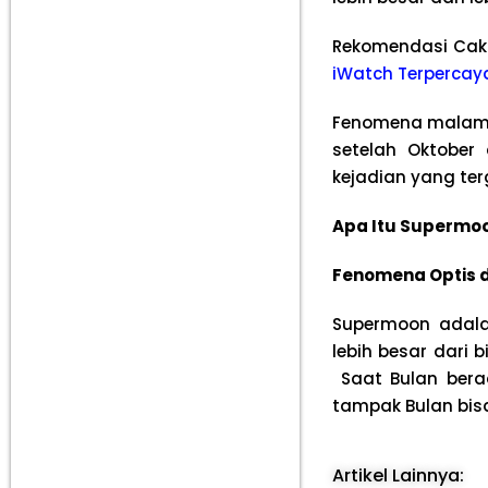
Rekomendasi Cak
iWatch Terpercay
Fenomena malam i
setelah Oktobe
kejadian yang ter
Apa Itu Supermoo
Fenomena Optis da
Supermoon adala
lebih besar dari 
Saat Bulan bera
tampak Bulan bisa
Artikel Lainnya: