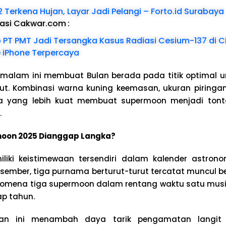
12 Terkena Hujan, Layar Jadi Pelangi – Forto.id Surabaya
dasi Cakwar.com
:
 PT PMT Jadi Tersangka Kasus Radiasi Cesium-137 di 
e iPhone Terpercaya
malam ini membuat Bulan berada pada titik optimal 
ebut. Kombinasi warna kuning keemasan, ukuran piringa
ya yang lebih kuat membuat supermoon menjadi tont
.
on 2025 Dianggap Langka?
iki keistimewaan tersendiri dalam kalender astrono
sember, tiga purnama berturut-turut tercatat muncul 
enomena tiga supermoon dalam rentang waktu satu musim
iap tahun.
utan ini menambah daya tarik pengamatan langit