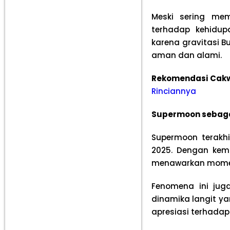
Meski sering me
terhadap kehidup
karena gravitasi 
aman dan alami.
Rekomendasi Cak
Rinciannya
Supermoon sebaga
Supermoon terakhi
2025. Dengan kem
menawarkan momen 
Fenomena ini ju
dinamika langit y
apresiasi terhada