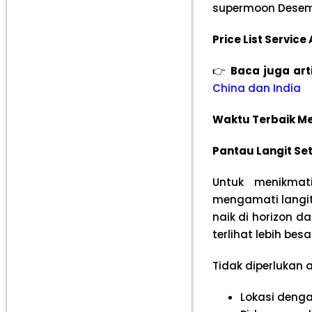
supermoon Desemb
Price List Servic
👉
Baca juga art
China dan India
Waktu Terbaik M
Pantau Langit Se
Untuk menikmat
mengamati langit
naik di horizon 
terlihat lebih bes
Tidak diperlukan
Lokasi denga