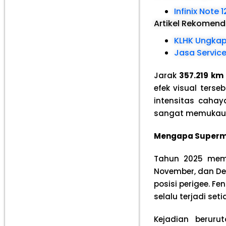
Infinix Note 
Artikel Rekomen
KLHK Ungkap
Jasa Servic
Jarak
357.219 km
efek visual ters
intensitas caha
sangat memukau
Mengapa Supermo
Tahun 2025 memil
November, dan De
posisi perigee. F
selalu terjadi set
Kejadian berur