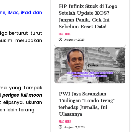
HP Infinix Stuck di Logo
ne, iMac, iPad dan
Setelah Update XOS?
Jangan Panik, Cek Ini
Sebelum Reset Data!
ga berturut-turut
Read More
musim merupakan
August 7, 2026
nama yang tampak
PWI Jaya Sayangkan
ai
perigee full moon
Tudingan ‘Londo Ireng’
elipsnya, ukuran
terhadap Jurnalis, Ini
n lebih terang.
Ulasannya
Read More
August 7, 2026