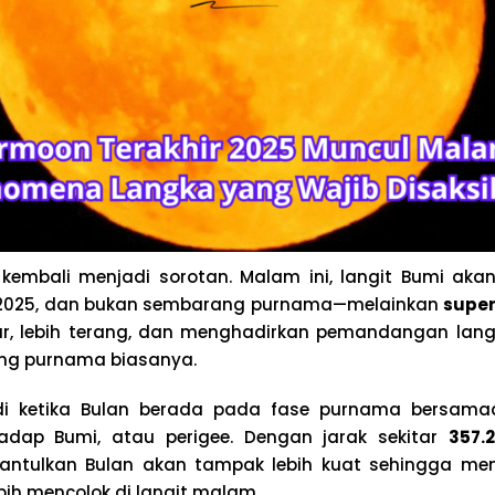
kembali menjadi sorotan. Malam ini, langit Bumi aka
n 2025, dan bukan sembarang purnama—melainkan
supe
esar, lebih terang, dan menghadirkan pemandangan langi
ng purnama biasanya.
di ketika Bulan berada pada fase purnama bersama
hadap Bumi, atau perigee. Dengan jarak sekitar
357.
antulkan Bulan akan tampak lebih kuat sehingga mem
ebih mencolok di langit malam.