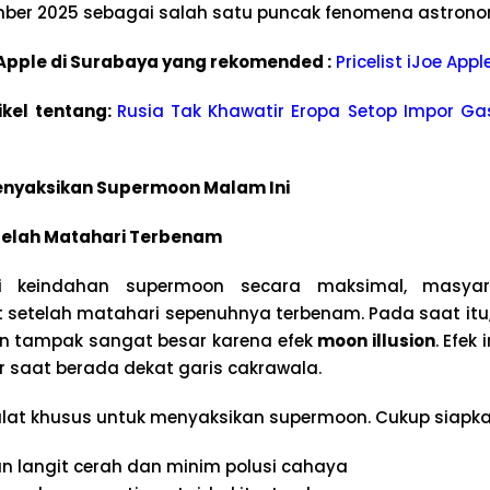
er 2025 sebagai salah satu puncak fenomena astronomi
e Apple di Surabaya yang rekomended :
Pricelist iJoe App
ikel tentang:
Rusia Tak Khawatir Eropa Setop Impor Ga
enyaksikan Supermoon Malam Ini
telah Matahari Terbenam
i keindahan supermoon secara maksimal, masyar
 setelah matahari sepenuhnya terbenam. Pada saat itu,
dan tampak sangat besar karena efek
moon illusion
. Efek
ar saat berada dekat garis cakrawala.
 alat khusus untuk menyaksikan supermoon. Cukup siapka
n langit cerah dan minim polusi cahaya