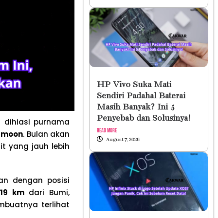
HP Vivo Suka Mati
Sendiri Padahal Baterai
Masih Banyak? Ini 5
Penyebab dan Solusinya!
n dihiasi purnama
Read More
rmoon
. Bulan akan
August 7, 2026
t yang jauh lebih
an dengan posisi
219 km
dari Bumi,
buatnya terlihat