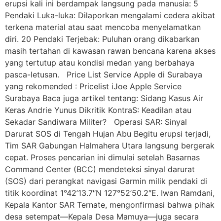
erupsi kali ini berdampak langsung pada manusia: 5
Pendaki Luka-luka: Dilaporkan mengalami cedera akibat
terkena material atau saat mencoba menyelamatkan
diri. 20 Pendaki Terjebak: Puluhan orang dikabarkan
masih tertahan di kawasan rawan bencana karena akses
yang tertutup atau kondisi medan yang berbahaya
pasca-letusan. Price List Service Apple di Surabaya
yang rekomended : Pricelist iJoe Apple Service
Surabaya Baca juga artikel tentang: Sidang Kasus Air
Keras Andrie Yunus Dikritik KontraS: Keadilan atau
Sekadar Sandiwara Militer? Operasi SAR: Sinyal
Darurat SOS di Tengah Hujan Abu Begitu erupsi terjadi,
Tim SAR Gabungan Halmahera Utara langsung bergerak
cepat. Proses pencarian ini dimulai setelah Basarnas
Command Center (BCC) mendeteksi sinyal darurat
(SOS) dari perangkat navigasi Garmin milik pendaki di
titik koordinat 1°42’13.7″N 127°52’50.2″E. Iwan Ramdani,
Kepala Kantor SAR Ternate, mengonfirmasi bahwa pihak
desa setempat—Kepala Desa Mamuya—juga secara