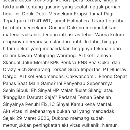
fakta unik tentang gunung yang seolah nggak pernah
tidur ini. Detik-Detik Mencekam Erupsi Jumat Pagi
Tepat pukul 07.41 WIT, langit Halmahera Utara tiba-tiba
berubah mencekam. Gunung Dukono memuntahkan
material vulkanik dengan intensitas tebal. Warna kolom
erupsinya bervariasi mulai dari putih, kelabu, hingga
hitam pekat yang menandakan tingginya tekanan dari
dalam kawah Malupang Warirang. Artikel Lainnya:
Skandal Jalur Merah! KPK Periksa PNS Bea Cukai dan
Crazy Rich Semarang Terkait Suap Importasi PT Blueray
Cargo Artikel Rekomendasi Cakwar.com : iPhone Cepat
Panas Saat Main Game? Ini Penyebab Sebenarnya
Senin Sibuk, Eh Sinyal HP Malah ‘Bulat Silang’ atau
‘Panggilan Darurat Saja’? Padahal Teman Sebelah
Sinyalnya Penuh! Fix, IC Sinyal Kamu Kena Mental.
Aktivitas ini sebenarnya bukan hal yang mendadak.
Sejak 29 Maret 2026, Dukono memang sudah
menunjukkan peningkatan aktivitas vulkanik. Namun,