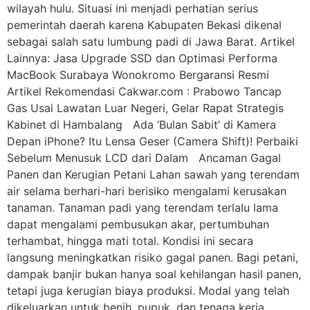
wilayah hulu. Situasi ini menjadi perhatian serius
pemerintah daerah karena Kabupaten Bekasi dikenal
sebagai salah satu lumbung padi di Jawa Barat. Artikel
Lainnya: Jasa Upgrade SSD dan Optimasi Performa
MacBook Surabaya Wonokromo Bergaransi Resmi
Artikel Rekomendasi Cakwar.com : Prabowo Tancap
Gas Usai Lawatan Luar Negeri, Gelar Rapat Strategis
Kabinet di Hambalang Ada ‘Bulan Sabit’ di Kamera
Depan iPhone? Itu Lensa Geser (Camera Shift)! Perbaiki
Sebelum Menusuk LCD dari Dalam Ancaman Gagal
Panen dan Kerugian Petani Lahan sawah yang terendam
air selama berhari-hari berisiko mengalami kerusakan
tanaman. Tanaman padi yang terendam terlalu lama
dapat mengalami pembusukan akar, pertumbuhan
terhambat, hingga mati total. Kondisi ini secara
langsung meningkatkan risiko gagal panen. Bagi petani,
dampak banjir bukan hanya soal kehilangan hasil panen,
tetapi juga kerugian biaya produksi. Modal yang telah
dikeluarkan untuk benih, pupuk, dan tenaga kerja