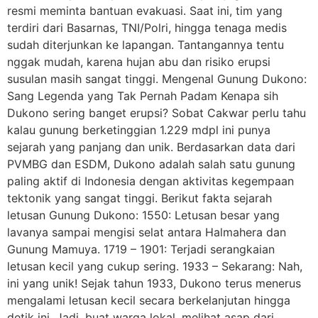
resmi meminta bantuan evakuasi. Saat ini, tim yang
terdiri dari Basarnas, TNI/Polri, hingga tenaga medis
sudah diterjunkan ke lapangan. Tantangannya tentu
nggak mudah, karena hujan abu dan risiko erupsi
susulan masih sangat tinggi. Mengenal Gunung Dukono:
Sang Legenda yang Tak Pernah Padam Kenapa sih
Dukono sering banget erupsi? Sobat Cakwar perlu tahu
kalau gunung berketinggian 1.229 mdpl ini punya
sejarah yang panjang dan unik. Berdasarkan data dari
PVMBG dan ESDM, Dukono adalah salah satu gunung
paling aktif di Indonesia dengan aktivitas kegempaan
tektonik yang sangat tinggi. Berikut fakta sejarah
letusan Gunung Dukono: 1550: Letusan besar yang
lavanya sampai mengisi selat antara Halmahera dan
Gunung Mamuya. 1719 – 1901: Terjadi serangkaian
letusan kecil yang cukup sering. 1933 – Sekarang: Nah,
ini yang unik! Sejak tahun 1933, Dukono terus menerus
mengalami letusan kecil secara berkelanjutan hingga
detik ini. Jadi, buat warga lokal, melihat asap dari