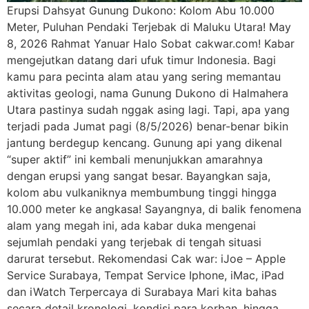
Erupsi Dahsyat Gunung Dukono: Kolom Abu 10.000
Meter, Puluhan Pendaki Terjebak di Maluku Utara! May
8, 2026 Rahmat Yanuar Halo Sobat cakwar.com! Kabar
mengejutkan datang dari ufuk timur Indonesia. Bagi
kamu para pecinta alam atau yang sering memantau
aktivitas geologi, nama Gunung Dukono di Halmahera
Utara pastinya sudah nggak asing lagi. Tapi, apa yang
terjadi pada Jumat pagi (8/5/2026) benar-benar bikin
jantung berdegup kencang. Gunung api yang dikenal
“super aktif” ini kembali menunjukkan amarahnya
dengan erupsi yang sangat besar. Bayangkan saja,
kolom abu vulkaniknya membumbung tinggi hingga
10.000 meter ke angkasa! Sayangnya, di balik fenomena
alam yang megah ini, ada kabar duka mengenai
sejumlah pendaki yang terjebak di tengah situasi
darurat tersebut. Rekomendasi Cak war: iJoe – Apple
Service Surabaya, Tempat Service Iphone, iMac, iPad
dan iWatch Terpercaya di Surabaya Mari kita bahas
secara detail kronologi, kondisi para korban, hingga