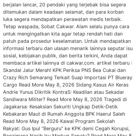
berjalan lancar, 20 pendaki yang terjebak bisa segera
ditemukan dalam keadaan selamat, dan para korban
luka segera mendapatkan perawatan medis terbaik.
Tetap waspada, Sobat Cakwar. Alam selalu punya cara
untuk mengingatkan kita agar tetap rendah hati dan
patuh pada prosedur keselamatan. Untuk mendapatkan
informasi terbaru dan ulasan menarik lainnya seputar isu
sosial, kebijakan publik, dan berita terkini, Anda dapat
membaca artikel lainnya di cakwar.com. artikel terbaru :
Skandal Jalur Merah! KPK Periksa PNS Bea Cukai dan
Crazy Rich Semarang Terkait Suap Importasi PT Blueray
Cargo Read More May 8, 2026 Sidang Kasus Air Keras
Andrie Yunus Dikritik KontraS: Keadilan atau Sekadar
Sandiwara Militer? Read More May 8, 2026 Tragedi di
Jagakarsa: Kesaksian Sekuriti Ungkap Detik-Detik
Kebakaran Maut di Rumah Anggota BPK Haerul Saleh
Read More May 8, 2026 Kawal Program Sekolah
Rakyat: Gus Ipul “Berguru” ke KPK demi Cegah Korupsi,
Bagaimana Nasib Isu Markup Sepatu? Read More May 8,