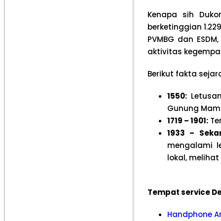
Kenapa sih Duko
berketinggian 1.22
PVMBG dan ESDM, 
aktivitas kegempa
Berikut fakta seja
1550:
Letusan
Gunung Mam
1719 – 1901:
Ter
1933 – Seka
mengalami le
lokal, meliha
Tempat service De
Handphone A