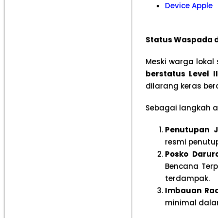
Device Apple
Status Waspada d
Meski warga lokal 
berstatus Level 
dilarang keras ber
Sebagai langkah a
Penutupan J
resmi penutu
Posko Darura
Bencana Ter
terdampak.
Imbauan Rad
minimal dalam