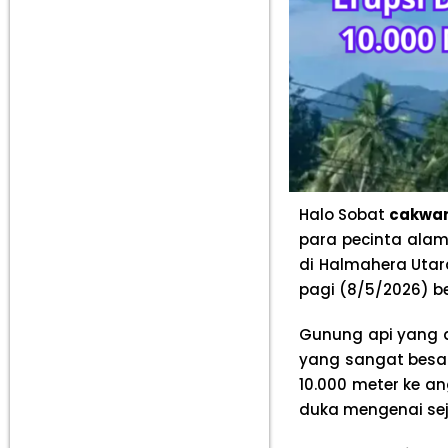
Halo Sobat
cakwa
para pecinta ala
di Halmahera Utar
pagi (8/5/2026) b
Gunung api yang 
yang sangat besa
10.000 meter ke a
duka mengenai seju