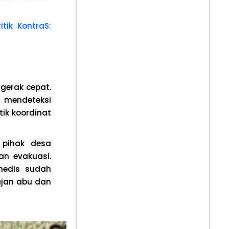
tik KontraS:
gerak cepat.
) mendeteksi
tik koordinat
 pihak desa
n evakuasi.
 medis sudah
ujan abu dan