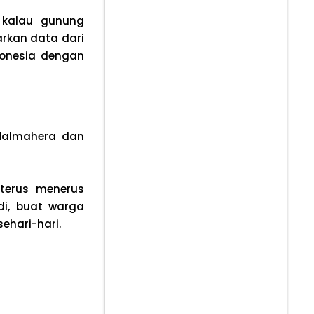
 kalau gunung
arkan data dari
donesia dengan
Halmahera dan
 terus menerus
di, buat warga
ehari-hari.