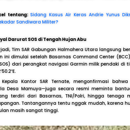
kel tentang:
Sidang Kasus Air Keras Andrie Yunus Dikri
ekadar Sandiwara Militer?
nyal Darurat SOS di Tengah Hujan Abu
erjadi, Tim SAR Gabungan Halmahera Utara langsung ber
an ini dimulai setelah Basarnas Command Center (BCC
SOS) dari perangkat navigasi Garmin milik pendaki di ti
’50.2″E.
 Kepala Kantor SAR Ternate, mengonfirmasi bahwa
la Desa Mamuya—juga secara resmi meminta bantua
yang terdiri dari Basarnas, TNI/Polri, hingga tenaga
 lapangan. Tantangannya tentu nggak mudah, karena h
sulan masih sangat tinggi.