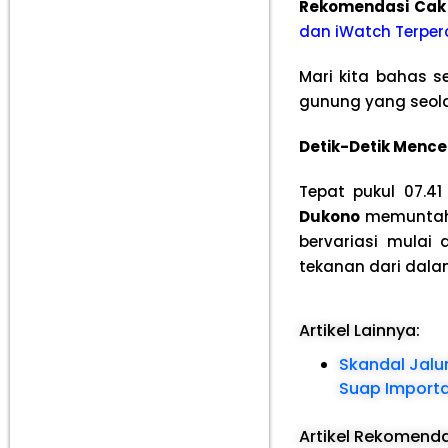
Rekomendasi Cak
dan iWatch Terper
Mari kita bahas se
gunung yang seolah
Detik-Detik Mence
Tepat pukul 07.4
Dukono
memuntahka
bervariasi mulai
tekanan dari dal
Artikel Lainnya:
Skandal Jalu
Suap Importa
Artikel Rekomend