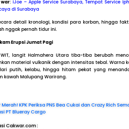
 war
:
iJoe – Apple Service Surabaya, Tempat Service Iph
caya di Surabaya
cara detail kronologi, kondisi para korban, hingga fak
 nggak pernah tidur ini.
kam Erupsi Jumat Pagi
1 WIT, langit Halmahera Utara tiba-tiba berubah me
n material vulkanik dengan intensitas tebal. Warna k
 dari putih, kelabu, hingga hitam pekat yang menand
am kawah Malupang Warirang.
r Merah! KPK Periksa PNS Bea Cukai dan Crazy Rich Sem
si PT Blueray Cargo
asi Cakwar.com
: