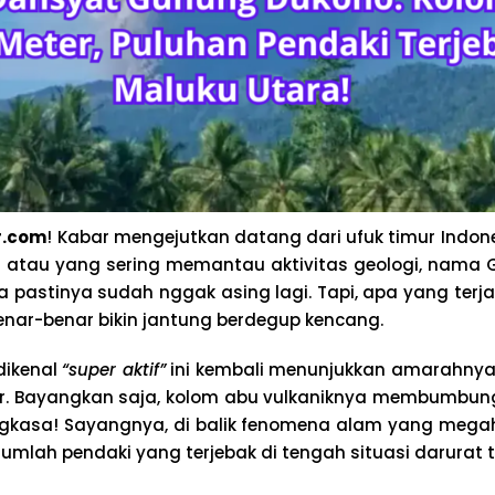
r.com
! Kabar mengejutkan datang dari ufuk timur Indon
m atau yang sering memantau aktivitas geologi, nama
a pastinya sudah nggak asing lagi. Tapi, apa yang ter
enar-benar bikin jantung berdegup kencang.
dikenal
“super aktif”
ini kembali menunjukkan amarahnya
r. Bayangkan saja, kolom abu vulkaniknya membumbung
ngkasa! Sayangnya, di balik fenomena alam yang megah
mlah pendaki yang terjebak di tengah situasi darurat t