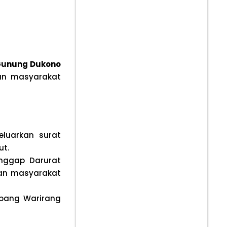
unung Dukono
dan masyarakat
luarkan surat
ut.
nggap Darurat
an masyarakat
pang Warirang