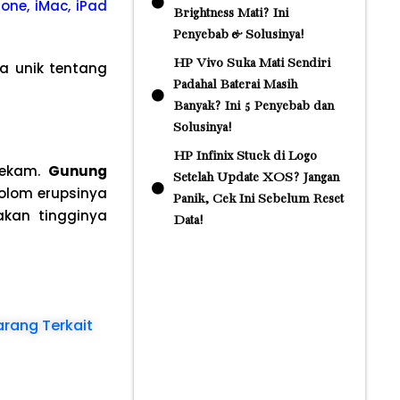
one, iMac, iPad
Brightness Mati? Ini
Penyebab & Solusinya!
HP Vivo Suka Mati Sendiri
ta unik tentang
Padahal Baterai Masih
Banyak? Ini 5 Penyebab dan
Solusinya!
HP Infinix Stuck di Logo
ncekam.
Gunung
Setelah Update XOS? Jangan
olom erupsinya
Panik, Cek Ini Sebelum Reset
akan tingginya
Data!
arang Terkait