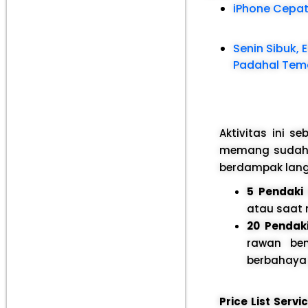
iPhone Cepat
Senin Sibuk, 
Padahal Tema
Aktivitas ini 
memang sudah me
berdampak lan
5 Pendaki 
atau saat 
20 Pendaki
rawan be
berbahaya 
Price List Serv