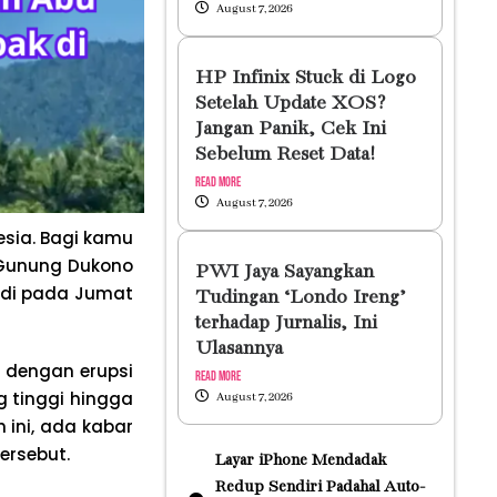
August 7, 2026
HP Infinix Stuck di Logo
Setelah Update XOS?
Jangan Panik, Cek Ini
Sebelum Reset Data!
Read More
August 7, 2026
esia. Bagi kamu
 Gunung Dukono
PWI Jaya Sayangkan
jadi pada Jumat
Tudingan ‘Londo Ireng’
terhadap Jurnalis, Ini
Ulasannya
 dengan erupsi
Read More
 tinggi hingga
August 7, 2026
 ini, ada kabar
ersebut.
Layar iPhone Mendadak
Redup Sendiri Padahal Auto-