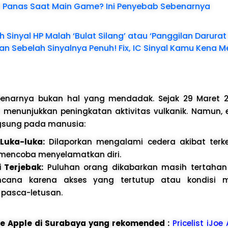
 Panas Saat Main Game? Ini Penyebab Sebenarnya
Eh Sinyal HP Malah ‘Bulat Silang’ atau ‘Panggilan Darurat
n Sebelah Sinyalnya Penuh! Fix, IC Sinyal Kamu Kena Me
sebenarnya bukan hal yang mendadak. Sejak 29 Maret 
nunjukkan peningkatan aktivitas vulkanik. Namun, eru
gsung pada manusia:
Luka-luka:
Dilaporkan mengalami cedera akibat terk
mencoba menyelamatkan diri.
 Terjebak:
Puluhan orang dikabarkan masih tertahan
ncana karena akses yang tertutup atau kondisi
pasca-letusan.
ice Apple di Surabaya yang rekomended :
Pricelist iJoe