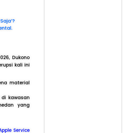
 Saja’?
ntal.
2026, Dukono
psi kali ini
ena material
 di kawasan
 medan yang
 Apple Service