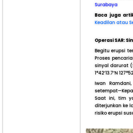
Surabaya
Baca juga arti
Keadilan atau S
Operasi SAR: Si
Begitu erupsi t
Proses pencari
sinyal darurat (
1°42’13.7″N 127°52
Iwan Ramdani,
setempat—Kepa
Saat ini, tim 
diterjunkan ke
risiko erupsi su