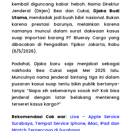
kembali diguncang kabar heboh. Nama Direktur
Jenderal (Dirjen) Bea dan Cukai,
Djaka Budi
Utama
, mendadak jadi buah bibir nasional. Bukan
karena prestasi barunya, melainkan karena
namanya muncul dalam surat dakwaan kasus
suap importasi barang PT Blueray Cargo yang
dibacakan di Pengadilan Tipikor Jakarta, Rabu
(6/5/2026).
Padahal, Djaka baru saja menjabat sebagai
nakhoda Bea Cukai sejak Mei 2025 lalu.
Munculnya nama jenderal bintang tiga ini dalam
pusaran kasus suap tentu bikin publik bertanya-
tanya: “Siapa sih sebenarnya sosok ini? Kok bisa
jenderal dengan latar belakang mentereng
terseret kasus kargo?”
Rekomendasi Cak war
:
iJoe – Apple Service
Surabaya, Tempat Service Iphone, iMac, iPad dan
iWatch Terpercaya di Surabaya