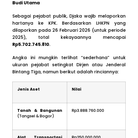
Budi Utama
Sebagai pejabat publik, Djaka wajib melaporkan
hartanya ke KPK. Berdasarkan LHKPN yang
dilaporkan pada 26 Februari 2026 (untuk periode
2025), total kekayaannya mencapai
Rp5.702.745.810
.
Angka ini mungkin terlihat “sederhana” untuk
ukuran pejabat setingkat Dirjen atau Jenderal
Bintang Tiga, namun berikut adalah rinciannya:
Jenis Aset
Nilai
Tanah & Bangunan
Rp3.888.760.000
(Tangsel & Bogor)
Alat Transportasi
Rp250.000.000