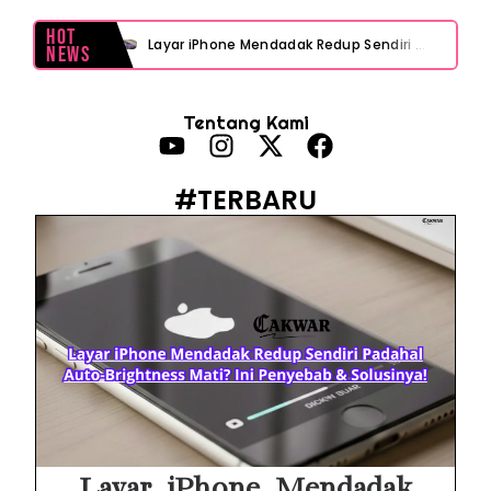
Hot
Layar iPhone Mendadak Redup Sendiri Padahal Auto-Brightness Mati? Ini Penyebab & Solusinya!
News
HP Vivo Suka Mati Sendiri Padahal Baterai Masih Banyak? Ini 5 Penyebab dan Solusinya!
Tentang Kami
HP Infinix Stuck di Logo Setelah Update XOS? Jangan Panik, Cek Ini Sebelum Reset Data!
PWI Jaya Sayangkan Tudingan ‘Londo Ireng’ terhadap Jurnalis, Ini Ulasannya
#TERBARU
Prabowo Sebut ‘Londo Ireng’, Ray Rangkuti Desak DPR Bersikap, Ini Ulasan Politiknya
MAKI Soroti Penahanan Eks Jampidsus Febrie Adriansyah Tanpa Rompi Pink
Febrie Adriansyah Ditahan, Mengapa Tanpa Rompi Pink? Ini Penjelasan dan Faktanya
Babak Baru Kasus Febrie Adriansyah, Rencana Praperadilan Penyitaan Emas dan Uang Tunai Jadi Sorotan
Baterai Apple Watch Cepat Boros? Ini Penyebab dan Cara Mengatasinya
HP Huawei Cepat Panas? Ini Penyebab Utama dan Cara Mengatasinya
Layar iPhone Mendadak