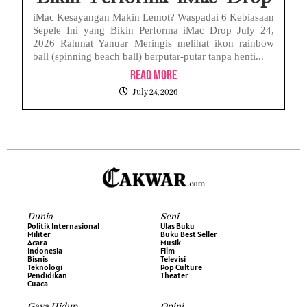
iMac Kesayangan Makin Lemot? Waspadai 6 Kebiasaan
Sepele Ini yang Bikin Performa iMac Drop July 24,
2026 Rahmat Yanuar Meringis melihat ikon rainbow
ball (spinning beach ball) berputar-putar tanpa henti...
Read More
July 24, 2026
Dunia
Seni
Politik Internasional
Ulas Buku
Militer
Buku Best Seller
Acara
Musik
Indonesia
Film
Bisnis
Televisi
Teknologi
Pop Culture
Pendidikan
Theater
Cuaca
Gaya Hidup
Opini