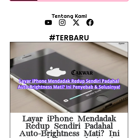
HP Vivo Suka Mati Sendiri Padahal Baterai Masih Banyak? Ini 5 Penyebab dan Solusinya!
Tentang Kami
HP Infinix Stuck di Logo Setelah Update XOS? Jangan Panik, Cek Ini Sebelum Reset Data!
PWI Jaya Sayangkan Tudingan ‘Londo Ireng’ terhadap Jurnalis, Ini Ulasannya
#TERBARU
Prabowo Sebut ‘Londo Ireng’, Ray Rangkuti Desak DPR Bersikap, Ini Ulasan Politiknya
MAKI Soroti Penahanan Eks Jampidsus Febrie Adriansyah Tanpa Rompi Pink
Febrie Adriansyah Ditahan, Mengapa Tanpa Rompi Pink? Ini Penjelasan dan Faktanya
Babak Baru Kasus Febrie Adriansyah, Rencana Praperadilan Penyitaan Emas dan Uang Tunai Jadi Sorotan
Baterai Apple Watch Cepat Boros? Ini Penyebab dan Cara Mengatasinya
HP Huawei Cepat Panas? Ini Penyebab Utama dan Cara Mengatasinya
Layar iPhone Mendadak
Redup Sendiri Padahal
Auto-Brightness Mati? Ini