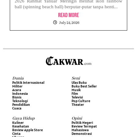
2026 Rahmat Yanuar Meringis melihat ikon rainbow
ball (spinning beach ball) berputar-putar tanpa henti...
Read More
July 24, 2026
Dunia
Seni
Politik Internasional
Ulas Buku
Militer
Buku Best Seller
Acara
Musik
Indonesia
Film
Bisnis
Televisi
Teknologi
Pop Culture
Pendidikan
Theater
Cuaca
Gaya Hidup
Opini
Kuliner
Politik Negeri
Kesehatan
Review Termpat
Review Apple Store
Mahasiswa
Cinta
Demonstrasi