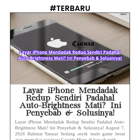
PWI Jaya Sayangkan Tudingan ‘Londo Ireng’ terhadap Jurnalis, Ini Ulasannya
#TERBARU
Prabowo Sebut ‘Londo Ireng’, Ray Rangkuti Desak DPR Bersikap, Ini Ulasan Politiknya
MAKI Soroti Penahanan Eks Jampidsus Febrie Adriansyah Tanpa Rompi Pink
Febrie Adriansyah Ditahan, Mengapa Tanpa Rompi Pink? Ini Penjelasan dan Faktanya
Babak Baru Kasus Febrie Adriansyah, Rencana Praperadilan Penyitaan Emas dan Uang Tunai Jadi Sorotan
Baterai Apple Watch Cepat Boros? Ini Penyebab dan Cara Mengatasinya
HP Huawei Cepat Panas? Ini Penyebab Utama dan Cara Mengatasinya
Layar iPhone Mendadak
Redup Sendiri Padahal
Auto-Brightness Mati? Ini
Penyebab & Solusinya!
Layar iPhone Mendadak Redup Sendiri Padahal Auto-
Brightness Mati? Ini Penyebab & Solusinya! August 7,
2026 Rahmat Yanuar Sedang asyik main game berat
atau memakai navigasi Google Maps di bawah terik...