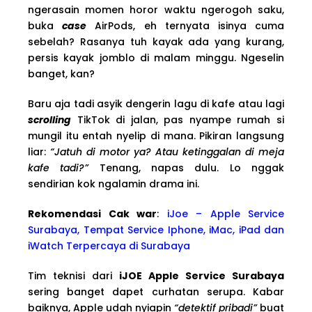
ngerasain momen horor waktu ngerogoh saku,
buka
case
AirPods, eh ternyata isinya cuma
sebelah? Rasanya tuh kayak ada yang kurang,
persis kayak jomblo di malam minggu. Ngeselin
banget, kan?
Baru aja tadi asyik dengerin lagu di kafe atau lagi
scrolling
TikTok di jalan, pas nyampe rumah si
mungil itu entah nyelip di mana. Pikiran langsung
liar:
“Jatuh di motor ya? Atau ketinggalan di meja
kafe tadi?”
Tenang, napas dulu. Lo nggak
sendirian kok ngalamin drama ini.
Rekomendasi Cak war
:
iJoe – Apple Service
Surabaya, Tempat Service Iphone, iMac, iPad dan
iWatch Terpercaya di Surabaya
Tim teknisi dari
iJOE Apple Service Surabaya
sering banget dapet curhatan serupa. Kabar
baiknya, Apple udah nyiapin
“detektif pribadi”
buat