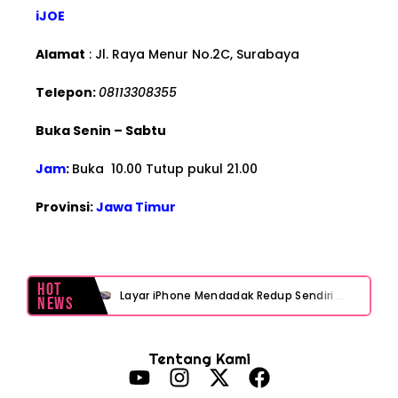
iJOE
Alamat
: Jl. Raya Menur No.2C, Surabaya
Telepon:
08113308355
Buka Senin – Sabtu
Jam
:
Buka 10.00 Tutup pukul 21.00
Provinsi:
Jawa Timur
Hot
Layar iPhone Mendadak Redup Sendiri Padahal Auto-Brightness Mati? Ini Penyebab & Solusinya!
News
HP Vivo Suka Mati Sendiri Padahal Baterai Masih Banyak? Ini 5 Penyebab dan Solusinya!
Tentang Kami
HP Infinix Stuck di Logo Setelah Update XOS? Jangan Panik, Cek Ini Sebelum Reset Data!