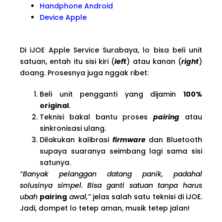
Handphone Android
Device Apple
Di iJOE Apple Service Surabaya, lo bisa beli unit
satuan, entah itu sisi kiri (
left
) atau kanan (
right
)
doang. Prosesnya juga nggak ribet:
Beli unit pengganti yang dijamin
100%
original
.
Teknisi bakal bantu proses
pairing
atau
sinkronisasi ulang.
Dilakukan kalibrasi
firmware
dan Bluetooth
supaya suaranya seimbang lagi sama sisi
satunya.
“Banyak pelanggan datang panik, padahal
solusinya simpel. Bisa ganti satuan tanpa harus
ubah
pairing
awal,”
jelas salah satu teknisi di iJOE.
Jadi, dompet lo tetep aman, musik tetep jalan!