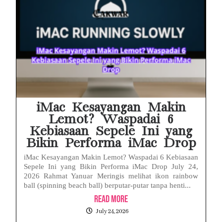
iMac Kesayangan Makin
Lemot? Waspadai 6
Kebiasaan Sepele Ini yang
Bikin Performa iMac Drop
iMac Kesayangan Makin Lemot? Waspadai 6 Kebiasaan
Sepele Ini yang Bikin Performa iMac Drop July 24,
2026 Rahmat Yanuar Meringis melihat ikon rainbow
ball (spinning beach ball) berputar-putar tanpa henti...
Read More
July 24, 2026