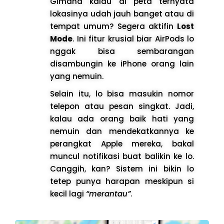
Gimana kalau di peta ternyata
lokasinya udah jauh banget atau di
tempat umum? Segera aktifin
Lost
Mode
. Ini fitur krusial biar AirPods lo
nggak bisa sembarangan
disambungin ke iPhone orang lain
yang nemuin.
Selain itu, lo bisa masukin nomor
telepon atau pesan singkat. Jadi,
kalau ada orang baik hati yang
nemuin dan mendekatkannya ke
perangkat Apple mereka, bakal
muncul notifikasi buat balikin ke lo.
Canggih, kan? Sistem ini bikin lo
tetep punya harapan meskipun si
kecil lagi
“merantau”
.