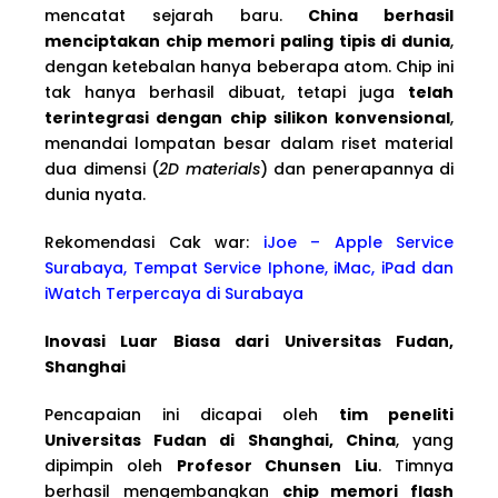
mencatat sejarah baru.
China berhasil
menciptakan chip memori paling tipis di dunia
,
dengan ketebalan hanya beberapa atom. Chip ini
tak hanya berhasil dibuat, tetapi juga
telah
terintegrasi dengan chip silikon konvensional
,
menandai lompatan besar dalam riset material
dua dimensi (
2D materials
) dan penerapannya di
dunia nyata.
Rekomendasi Cak war:
iJoe – Apple Service
Surabaya, Tempat Service Iphone, iMac, iPad dan
iWatch Terpercaya di Surabaya
Inovasi Luar Biasa dari Universitas Fudan,
Shanghai
Pencapaian ini dicapai oleh
tim peneliti
Universitas Fudan di Shanghai, China
, yang
dipimpin oleh
Profesor Chunsen Liu
. Timnya
berhasil mengembangkan
chip memori flash