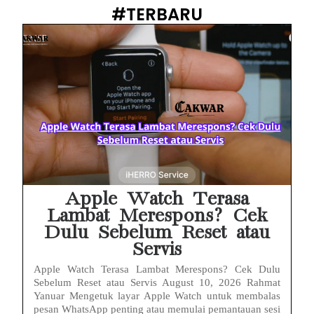
HP Infinix Stuck di Logo Setelah Update XOS? Jangan Panik, Cek Ini Sebelum Reset Data!
#TERBARU
PWI Jaya Sayangkan Tudingan ‘Londo Ireng’ terhadap Jurnalis, Ini Ulasannya
Prabowo Sebut ‘Londo Ireng’, Ray Rangkuti Desak DPR Bersikap, Ini Ulasan Politiknya
MAKI Soroti Penahanan Eks Jampidsus Febrie Adriansyah Tanpa Rompi Pink
Febrie Adriansyah Ditahan, Mengapa Tanpa Rompi Pink? Ini Penjelasan dan Faktanya
Babak Baru Kasus Febrie Adriansyah, Rencana Praperadilan Penyitaan Emas dan Uang Tunai Jadi Sorotan
Baterai Apple Watch Cepat Boros? Ini Penyebab dan Cara Mengatasinya
Apple Watch Terasa
Lambat Merespons? Cek
Dulu Sebelum Reset atau
Servis
Apple Watch Terasa Lambat Merespons? Cek Dulu
Sebelum Reset atau Servis August 10, 2026 Rahmat
Yanuar Mengetuk layar Apple Watch untuk membalas
pesan WhatsApp penting atau memulai pemantauan sesi