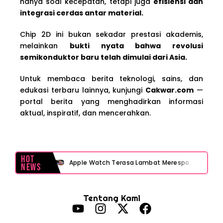
hanya soal kecepatan, tetapi juga
efisiensi dan
integrasi cerdas antar material.
Chip 2D ini bukan sekadar prestasi akademis,
melainkan
bukti nyata bahwa revolusi
semikonduktor baru telah dimulai dari Asia.
Untuk membaca berita teknologi, sains, dan
edukasi terbaru lainnya, kunjungi
Cakwar.com
—
portal berita yang menghadirkan informasi
aktual, inspiratif, dan mencerahkan.
Hot
Apple Watch Terasa Lambat Merespons? Cek Dulu Sebelum Reset atau Servis
News
Layar iPhone Mendadak Redup Sendiri Padahal Auto-Brightness Mati? Ini Penyebab & Solusinya!
Tentang Kami
HP Vivo Suka Mati Sendiri Padahal Baterai Masih Banyak? Ini 5 Penyebab dan Solusinya!