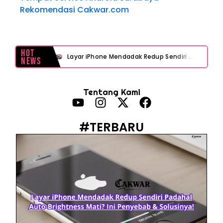
Rekomendasi Cakwar.com
Hot
Layar iPhone Mendadak Redup Sendiri Padahal Auto-Brightness Mati? Ini Penyebab & Solusinya!
News
HP Vivo Suka Mati Sendiri Padahal Baterai Masih Banyak? Ini 5 Penyebab dan Solusinya!
Tentang Kami
HP Infinix Stuck di Logo Setelah Update XOS? Jangan Panik, Cek Ini Sebelum Reset Data!
PWI Jaya Sayangkan Tudingan ‘Londo Ireng’ terhadap Jurnalis, Ini Ulasannya
#TERBARU
Prabowo Sebut ‘Londo Ireng’, Ray Rangkuti Desak DPR Bersikap, Ini Ulasan Politiknya
MAKI Soroti Penahanan Eks Jampidsus Febrie Adriansyah Tanpa Rompi Pink
Febrie Adriansyah Ditahan, Mengapa Tanpa Rompi Pink? Ini Penjelasan dan Faktanya
Babak Baru Kasus Febrie Adriansyah, Rencana Praperadilan Penyitaan Emas dan Uang Tunai Jadi Sorotan