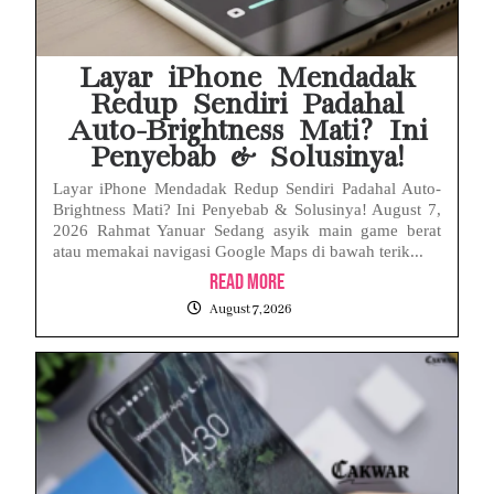
Baterai Apple Watch Cepat Boros? Ini Penyebab dan Cara Mengatasinya
HP Huawei Cepat Panas? Ini Penyebab Utama dan Cara Mengatasinya
Layar iPhone Mendadak
Redup Sendiri Padahal
Auto-Brightness Mati? Ini
Penyebab & Solusinya!
Layar iPhone Mendadak Redup Sendiri Padahal Auto-
Brightness Mati? Ini Penyebab & Solusinya! August 7,
2026 Rahmat Yanuar Sedang asyik main game berat
atau memakai navigasi Google Maps di bawah terik...
Read More
August 7, 2026