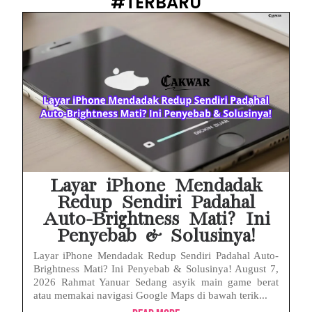
#TERBARU
Prabowo Sebut ‘Londo Ireng’, Ray Rangkuti Desak DPR Bersikap, Ini Ulasan Politiknya
MAKI Soroti Penahanan Eks Jampidsus Febrie Adriansyah Tanpa Rompi Pink
Febrie Adriansyah Ditahan, Mengapa Tanpa Rompi Pink? Ini Penjelasan dan Faktanya
Babak Baru Kasus Febrie Adriansyah, Rencana Praperadilan Penyitaan Emas dan Uang Tunai Jadi Sorotan
Baterai Apple Watch Cepat Boros? Ini Penyebab dan Cara Mengatasinya
HP Huawei Cepat Panas? Ini Penyebab Utama dan Cara Mengatasinya
Layar iPhone Mendadak
Redup Sendiri Padahal
Auto-Brightness Mati? Ini
Penyebab & Solusinya!
Layar iPhone Mendadak Redup Sendiri Padahal Auto-
Brightness Mati? Ini Penyebab & Solusinya! August 7,
2026 Rahmat Yanuar Sedang asyik main game berat
atau memakai navigasi Google Maps di bawah terik...