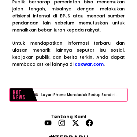
Publik berharap pemerintah bisa menemukan
jalan tengah, misalnya dengan melakukan
efisiensi internal di BPJS atau mencari sumber
pendanaan lain sebelum memutuskan untuk
menaikkan beban iuran kepada rakyat.
Untuk mendapatkan informasi terbaru dan
ulasan menarik lainnya seputar isu sosial,
kebijakan publik, dan berita terkini, Anda dapat
membaca artikel lainnya di
cakwar.com
.
Hot
Layar iPhone Mendadak Redup Sendiri Padahal Auto-Brightness Mati? Ini Penyebab & Solusinya!
News
HP Vivo Suka Mati Sendiri Padahal Baterai Masih Banyak? Ini 5 Penyebab dan Solusinya!
Tentang Kami
HP Infinix Stuck di Logo Setelah Update XOS? Jangan Panik, Cek Ini Sebelum Reset Data!
PWI Jaya Sayangkan Tudingan ‘Londo Ireng’ terhadap Jurnalis, Ini Ulasannya