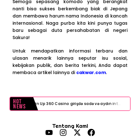
Semoga sepasang komodo yang berangkat
nanti bisa sukses berkembang biak di Jepang
dan membawa harum nama Indonesia di kancah
internasional. Naga purba kita kini punya tugas
baru sebagai duta persahabatan di negeri
Sakura!
Untuk mendapatkan informasi terbaru dan
ulasan menarik lainnya seputar isu sosial,
kebijakan publik, dan berita terkini, Anda dapat
membaca artikel lainnya di
cakwar.com
.
Hot
Pin Up 360 Casino girişdə sadə və aydın interfeys necə işinizi asanlaşdırır
News
Test Post Created
Tentang Kami
Navigating playinexch feels like a breeze even for first-timers