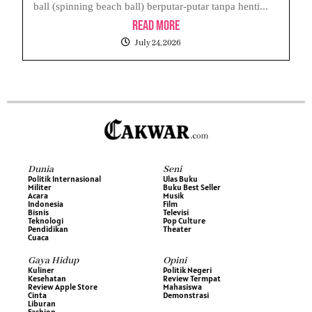
ball (spinning beach ball) berputar-putar tanpa henti...
Read More
July 24, 2026
Dunia
Seni
Politik Internasional
Ulas Buku
Militer
Buku Best Seller
Acara
Musik
Indonesia
Film
Bisnis
Televisi
Teknologi
Pop Culture
Pendidikan
Theater
Cuaca
Gaya Hidup
Opini
Kuliner
Politik Negeri
Kesehatan
Review Termpat
Review Apple Store
Mahasiswa
Cinta
Demonstrasi
Liburan
Fashion