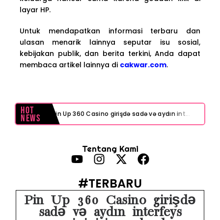
layar HP.
Untuk mendapatkan informasi terbaru dan
ulasan menarik lainnya seputar isu sosial,
kebijakan publik, dan berita terkini, Anda dapat
membaca artikel lainnya di
cakwar.com
.
Hot
Pin Up 360 Casino girişdə sadə və aydın interfeys necə işinizi asanlaşdırır
News
Test Post Created
Tentang Kami
Navigating playinexch feels like a breeze even for first-timers
Test Post Created
#TERBARU
Navigating online poker sites Australia feels surprisingly intuitive for newcomers
Pin Up 360 Casino girişdə
sadə və aydın interfeys
Test Post Created