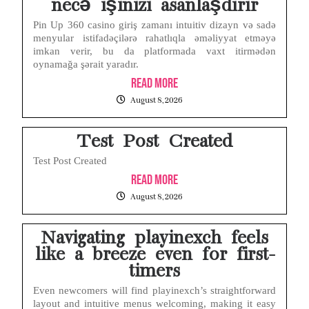
necə işinizi asanlaşdırır
Navigating the Nuances of Live Dealer Casinos Australia for First-Time Players
Pin Up 360 casino giriş zamanı intuitiv dizayn və sadə
menyular istifadəçilərə rahatlıqla əməliyyat etməyə
imkan verir, bu da platformada vaxt itirmədən
Test Post Created
oynamağa şərait yaradır.
Read More
Layar iPhone Mendadak Redup Sendiri Padahal Auto-Brightness Mati? Ini Penyebab & Solusinya!
August 8, 2026
HP Vivo Suka Mati Sendiri Padahal Baterai Masih Banyak? Ini 5 Penyebab dan Solusinya!
Test Post Created
Test Post Created
Read More
August 8, 2026
Navigating playinexch feels
like a breeze even for first-
timers
Even newcomers will find playinexch’s straightforward
layout and intuitive menus welcoming, making it easy