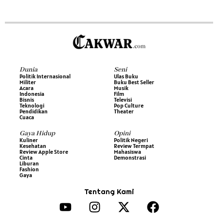
Dunia
Seni
Politik Internasional
Ulas Buku
Militer
Buku Best Seller
Acara
Musik
Indonesia
Film
Bisnis
Televisi
Teknologi
Pop Culture
Pendidikan
Theater
Cuaca
Gaya Hidup
Opini
Kuliner
Politik Negeri
Kesehatan
Review Termpat
Review Apple Store
Mahasiswa
Cinta
Demonstrasi
Liburan
Fashion
Gaya
Tentang Kami