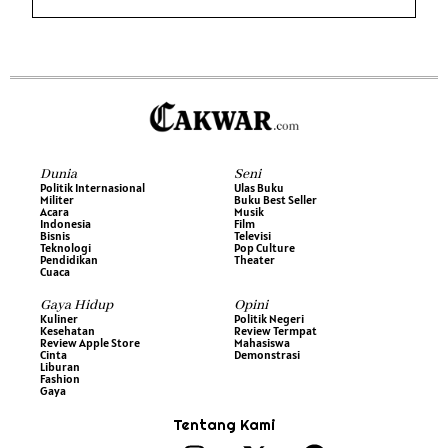
Dunia
Seni
Politik Internasional
Ulas Buku
Militer
Buku Best Seller
Acara
Musik
Indonesia
Film
Bisnis
Televisi
Teknologi
Pop Culture
Pendidikan
Theater
Cuaca
Gaya Hidup
Opini
Kuliner
Politik Negeri
Kesehatan
Review Termpat
Review Apple Store
Mahasiswa
Cinta
Demonstrasi
Liburan
Fashion
Gaya
Tentang Kami