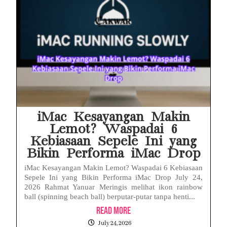
iMac Kesayangan Makin
Lemot? Waspadai 6
Kebiasaan Sepele Ini yang
Bikin Performa iMac Drop
iMac Kesayangan Makin Lemot? Waspadai 6 Kebiasaan
Sepele Ini yang Bikin Performa iMac Drop July 24,
2026 Rahmat Yanuar Meringis melihat ikon rainbow
ball (spinning beach ball) berputar-putar tanpa henti...
Read More
July 24, 2026