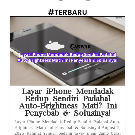
PWI Jaya Sayangkan Tudingan ‘Londo Ireng’ terhadap Jurnalis, Ini Ulasannya
#TERBARU
Prabowo Sebut ‘Londo Ireng’, Ray Rangkuti Desak DPR Bersikap, Ini Ulasan Politiknya
MAKI Soroti Penahanan Eks Jampidsus Febrie Adriansyah Tanpa Rompi Pink
Febrie Adriansyah Ditahan, Mengapa Tanpa Rompi Pink? Ini Penjelasan dan Faktanya
Babak Baru Kasus Febrie Adriansyah, Rencana Praperadilan Penyitaan Emas dan Uang Tunai Jadi Sorotan
Baterai Apple Watch Cepat Boros? Ini Penyebab dan Cara Mengatasinya
HP Huawei Cepat Panas? Ini Penyebab Utama dan Cara Mengatasinya
Layar iPhone Mendadak
Redup Sendiri Padahal
Auto-Brightness Mati? Ini
Penyebab & Solusinya!
Layar iPhone Mendadak Redup Sendiri Padahal Auto-
Brightness Mati? Ini Penyebab & Solusinya! August 7,
2026 Rahmat Yanuar Sedang asyik main game berat