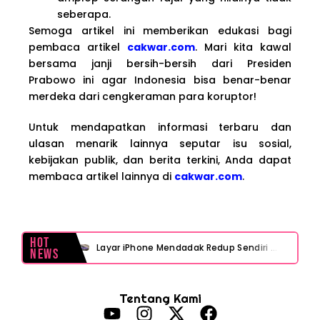
seberapa.
Semoga artikel ini memberikan edukasi bagi
pembaca artikel
cakwar.com
. Mari kita kawal
bersama janji bersih-bersih dari Presiden
Prabowo ini agar Indonesia bisa benar-benar
merdeka dari cengkeraman para koruptor!
Untuk mendapatkan informasi terbaru dan
ulasan menarik lainnya seputar isu sosial,
kebijakan publik, dan berita terkini, Anda dapat
membaca artikel lainnya di
cakwar.com
.
Hot
Layar iPhone Mendadak Redup Sendiri Padahal Auto-Brightness Mati? Ini Penyebab & Solusinya!
News
HP Vivo Suka Mati Sendiri Padahal Baterai Masih Banyak? Ini 5 Penyebab dan Solusinya!
Tentang Kami
HP Infinix Stuck di Logo Setelah Update XOS? Jangan Panik, Cek Ini Sebelum Reset Data!