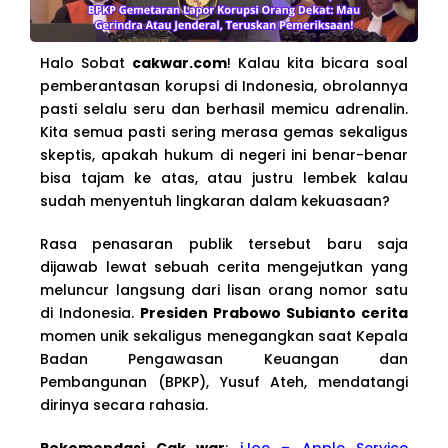
Halo Sobat
cakwar.com
! Kalau kita bicara soal
pemberantasan korupsi di Indonesia, obrolannya
pasti selalu seru dan berhasil memicu adrenalin.
Kita semua pasti sering merasa gemas sekaligus
skeptis, apakah hukum di negeri ini benar-benar
bisa tajam ke atas, atau justru lembek kalau
sudah menyentuh lingkaran dalam kekuasaan?
Rasa penasaran publik tersebut baru saja
dijawab lewat sebuah cerita mengejutkan yang
meluncur langsung dari lisan orang nomor satu
di Indonesia.
Presiden Prabowo Subianto cerita
momen unik sekaligus menegangkan saat Kepala
Badan Pengawasan Keuangan dan
Pembangunan (BPKP), Yusuf Ateh, mendatangi
dirinya secara rahasia.
Rekomendasi Cak war
:
iJoe – Apple Service