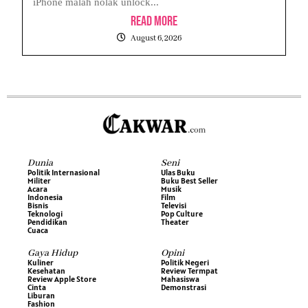
iPhone malah nolak unlock...
Read More
August 6, 2026
Dunia
Seni
Politik Internasional
Ulas Buku
Militer
Buku Best Seller
Acara
Musik
Indonesia
Film
Bisnis
Televisi
Teknologi
Pop Culture
Pendidikan
Theater
Cuaca
Gaya Hidup
Opini
Kuliner
Politik Negeri
Kesehatan
Review Termpat
Review Apple Store
Mahasiswa
Cinta
Demonstrasi
Liburan
Fashion