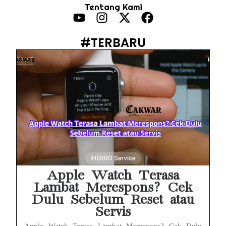
Tentang Kami
HP Vivo Suka Mati Sendiri Padahal Baterai Masih Banyak? Ini 5 Penyebab dan Solusinya!
HP Infinix Stuck di Logo Setelah Update XOS? Jangan Panik, Cek Ini Sebelum Reset Data!
#TERBARU
PWI Jaya Sayangkan Tudingan ‘Londo Ireng’ terhadap Jurnalis, Ini Ulasannya
Prabowo Sebut ‘Londo Ireng’, Ray Rangkuti Desak DPR Bersikap, Ini Ulasan Politiknya
MAKI Soroti Penahanan Eks Jampidsus Febrie Adriansyah Tanpa Rompi Pink
Febrie Adriansyah Ditahan, Mengapa Tanpa Rompi Pink? Ini Penjelasan dan Faktanya
Babak Baru Kasus Febrie Adriansyah, Rencana Praperadilan Penyitaan Emas dan Uang Tunai Jadi Sorotan
Baterai Apple Watch Cepat Boros? Ini Penyebab dan Cara Mengatasinya
Apple Watch Terasa
Lambat Merespons? Cek
Dulu Sebelum Reset atau
Servis
Apple Watch Terasa Lambat Merespons? Cek Dulu