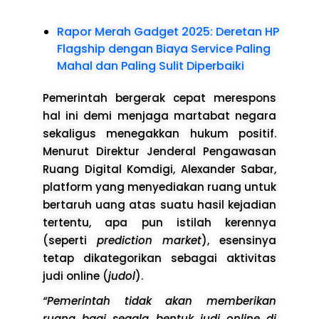
Rapor Merah Gadget 2025: Deretan HP
Flagship dengan Biaya Service Paling
Mahal dan Paling Sulit Diperbaiki
Pemerintah bergerak cepat merespons
hal ini demi menjaga martabat negara
sekaligus menegakkan hukum positif.
Menurut Direktur Jenderal Pengawasan
Ruang Digital Komdigi, Alexander Sabar,
platform yang menyediakan ruang untuk
bertaruh uang atas suatu hasil kejadian
tertentu, apa pun istilah kerennya
(seperti
prediction market
), esensinya
tetap dikategorikan sebagai aktivitas
judi online (
judol
).
“Pemerintah tidak akan memberikan
ruang bagi segala bentuk judi online di