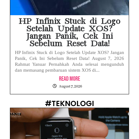
HP Infinix Stuck di Logo
Setelah Update XOS?
Jangan Panik, Cek Ini
Sebelum Reset Data!
HP Infinix Stuck di Logo Setelah Update XOS? Jangan
Panik, Cek Ini Sebelum Reset Data! August 7, 2026
Rahmat Yanuar Pernahkah Anda selesai mengunduh
dan memasang pembaruan sistem XOS di...
Read More
August 7, 2026
#TEKNOLOGI