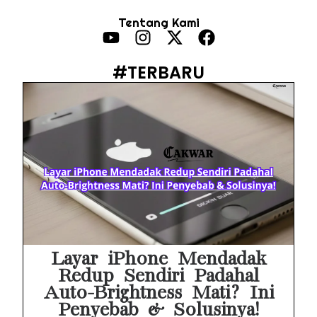
HP Vivo Suka Mati Sendiri Padahal Baterai Masih Banyak? Ini 5 Penyebab dan Solusinya!
Tentang Kami
HP Infinix Stuck di Logo Setelah Update XOS? Jangan Panik, Cek Ini Sebelum Reset Data!
PWI Jaya Sayangkan Tudingan ‘Londo Ireng’ terhadap Jurnalis, Ini Ulasannya
#TERBARU
Prabowo Sebut ‘Londo Ireng’, Ray Rangkuti Desak DPR Bersikap, Ini Ulasan Politiknya
MAKI Soroti Penahanan Eks Jampidsus Febrie Adriansyah Tanpa Rompi Pink
Febrie Adriansyah Ditahan, Mengapa Tanpa Rompi Pink? Ini Penjelasan dan Faktanya
Babak Baru Kasus Febrie Adriansyah, Rencana Praperadilan Penyitaan Emas dan Uang Tunai Jadi Sorotan
Baterai Apple Watch Cepat Boros? Ini Penyebab dan Cara Mengatasinya
HP Huawei Cepat Panas? Ini Penyebab Utama dan Cara Mengatasinya
Layar iPhone Mendadak
Redup Sendiri Padahal
Auto-Brightness Mati? Ini
Penyebab & Solusinya!