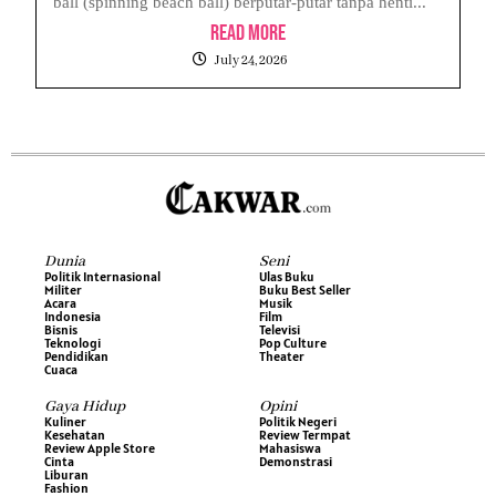
ball (spinning beach ball) berputar-putar tanpa henti...
Read More
July 24, 2026
Dunia
Seni
Politik Internasional
Ulas Buku
Militer
Buku Best Seller
Acara
Musik
Indonesia
Film
Bisnis
Televisi
Teknologi
Pop Culture
Pendidikan
Theater
Cuaca
Gaya Hidup
Opini
Kuliner
Politik Negeri
Kesehatan
Review Termpat
Review Apple Store
Mahasiswa
Cinta
Demonstrasi
Liburan
Fashion